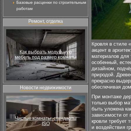
Базовые расценки по строительным
работам
Ремонт, отделка
Кровля в стиле 
акцент в архите
Как выбрать модульную
материалов для 
мебель под размер комнаты
особенный, есте
дизайном, подч
природой. Древе
прекрасно выдер
обеспечивая дом
Новости недвижимости
При монтаже дер
только выбор ма
быть уложена как
зависимости от 
Чистые комнаты: стандарты
кровли требует 
ISO
и воздействия гр