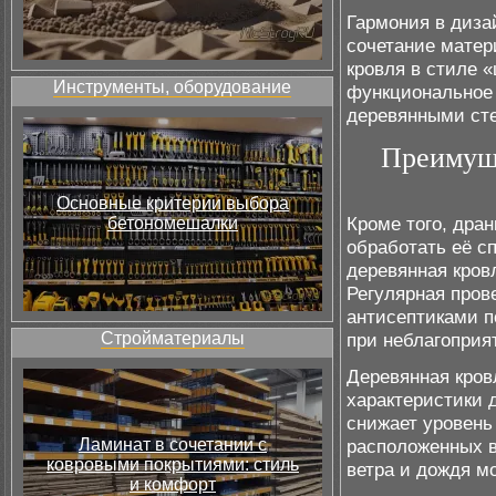
Гармония в диза
сочетание матер
кровля в стиле «
Инструменты, оборудование
функциональное 
деревянными сте
Преимуще
Основные критерии выбора
Кроме того, дра
бетономешалки
обработать её с
деревянная кров
Регулярная пров
антисептиками п
Стройматериалы
при неблагоприя
Деревянная кров
характеристики 
снижает уровень
Ламинат в сочетании с
расположенных в
ковровыми покрытиями: стиль
ветра и дождя м
и комфорт