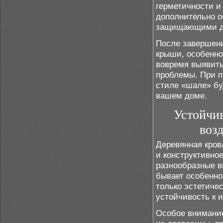
герметичности и
дополнительно о
защищающими др
После завершени
крыши, особенно
вовремя выявить
проблемы. При п
стиле «шале» бу
вашем доме.
Устойчи
воз
Деревянная кров
и конструктивно
разнообразные в
бывает особенно
только эстетиче
устойчивость к 
Особое внимание