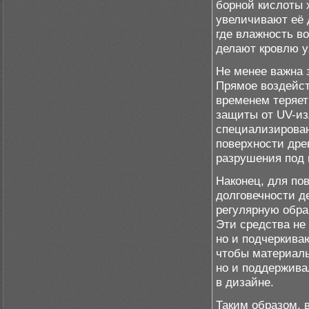
борной кислоты 
увеличивают её 
где влажность в
делают кровлю у
Не менее важна 
Прямое воздейст
временем теряет
защиты от UV-из
специализирован
поверхности др
разрушения под 
Наконец, для по
долговечности д
регулярную обра
Эти средства не
но и подчеркиваю
чтобы материалы
но и поддержива
в дизайне.
Таким образом, 