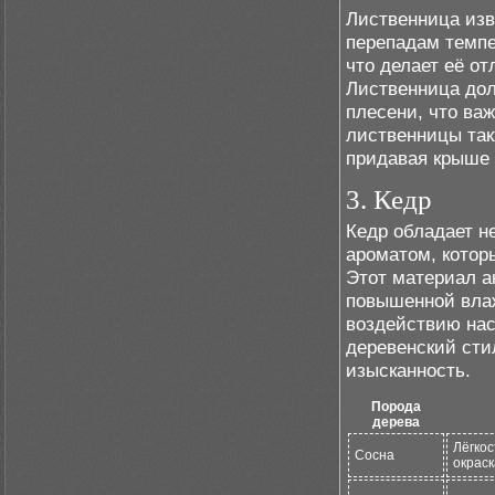
Лиственница изв
перепадам темпе
что делает её о
Лиственница дол
плесени, что ва
лиственницы так
придавая крыше 
3. Кедр
Кедр обладает н
ароматом, котор
Этот материал а
повышенной влаж
воздействию нас
деревенский сти
изысканность.
Порода
дерева
Лёгкос
Сосна
окраск