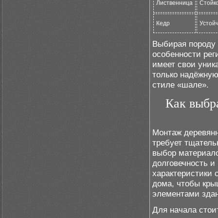
Лиственница
Стойко
Кедр
Устойч
Выбирая породу 
особенности рег
имеет свои уник
только надёжную
стиле «шале».
Как выбр
Монтаж деревянн
требует тщатель
выбор материало
долговечность и
характеристики с
дома, чтобы кры
элементами здан
Для начала стои