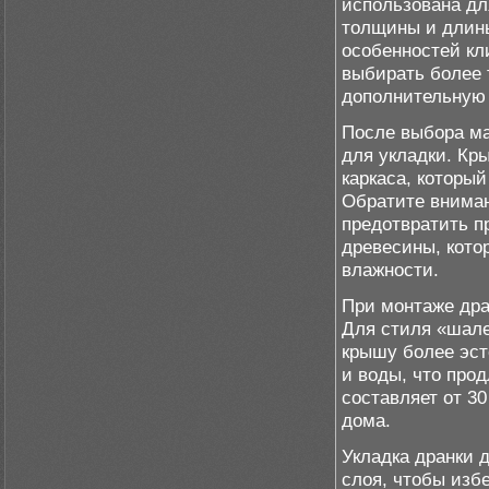
использована дл
толщины и длины
особенностей кл
выбирать более 
дополнительную 
После выбора ма
для укладки. Кр
каркаса, которы
Обратите вниман
предотвратить п
древесины, кото
влажности.
При монтаже дра
Для стиля «шале
крышу более эст
и воды, что про
составляет от 30
дома.
Укладка дранки 
слоя, чтобы изб