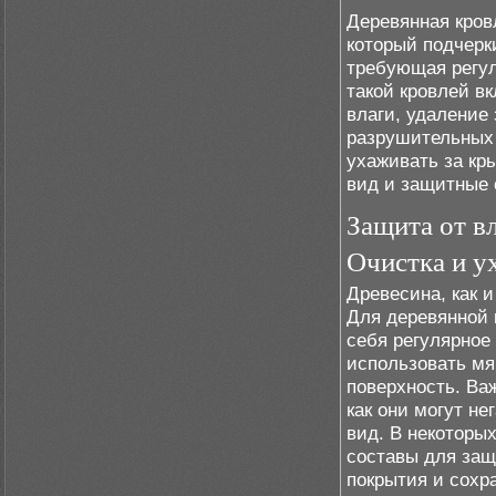
Деревянная кров
который подчерки
требующая регул
такой кровлей в
влаги, удаление
разрушительных
ухаживать за кр
вид и защитные 
Защита от в
Очистка и у
Древесина, как 
Для деревянной 
себя регулярное
использовать мя
поверхность. Ва
как они могут н
вид. В некоторы
составы для защ
покрытия и сохр