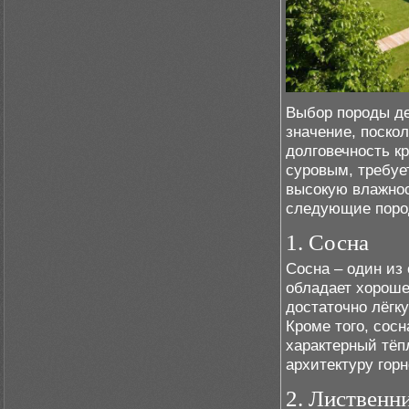
Выбор породы де
значение, поскол
долговечность к
суровым, требуе
высокую влажнос
следующие поро
1. Сосна
Сосна – один из
обладает хороше
достаточно лёгку
Кроме того, сос
характерный тёп
архитектуру гор
2. Лиственн