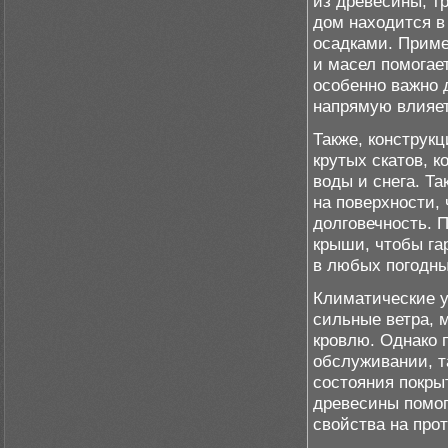
из древесины, т
дом находится в
осадками. Приме
и масел помогае
особенно важно 
напрямую влияет
Также, конструк
крутых скатов, 
воды и снега. Т
на поверхности,
долговечность. 
крыши, чтобы га
в любых погодны
Климатические у
сильные ветра, 
кровлю. Однако 
обслуживании, т
состояния покрыт
древесины помог
свойства на про