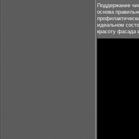
Поддержание чис
основа правильн
профилактически
идеальном состо
красоту фасада 