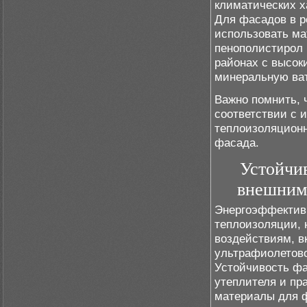
климатических х
Для фасадов в р
использовать ма
пенополистирол 
районах с высок
минеральную ва
Важно помнить, 
соответствии с 
теплоизоляционн
фасада.
Устойчи
внешним 
Энергоэффектив
теплоизоляции, 
воздействиям, в
ультрафиолетово
Устойчивость фа
утеплителя и пр
материалы для 