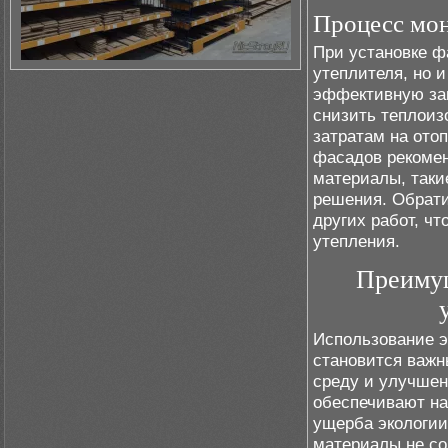
Процесс мон
При установке ф
утеплителя, но 
эффективную защ
снизить теплоиз
затратам на ото
фасадов рекомен
материалы, таки
решения. Обрат
других работ, ч
утепления.
Преимущ
Использование э
становится важ
среду и улучше
обеспечивают на
ущерба экологии
материалы не со