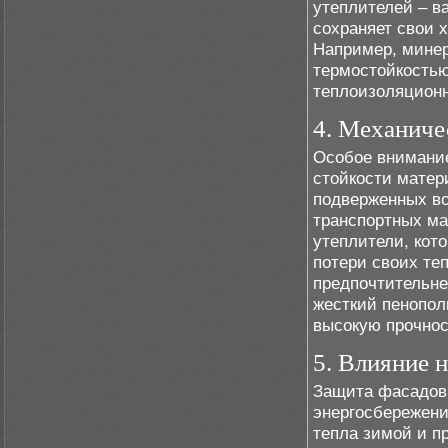
утеплителей – в
сохраняет свои 
Например, минер
термостойкостью
теплоизоляционн
4. Механиче
Особое внимание
стойкости матер
подверженных во
транспортных ма
утеплители, кот
потери своих те
предпочтительне
жесткий пенопол
высокую прочнос
5. Влияние 
Защита фасадов 
энергосбережен
тепла зимой и п