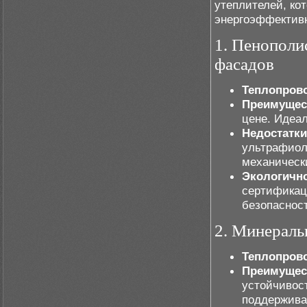
утеплителей, ко
энергоэффектив
1. Пенополи
фасадов
Теплопров
Преимущес
цене. Идеа
Недостатки
ультрафиол
механическ
Экологично
сертификац
безопаснос
2. Минераль
Теплопров
Преимущес
устойчивост
поддержива