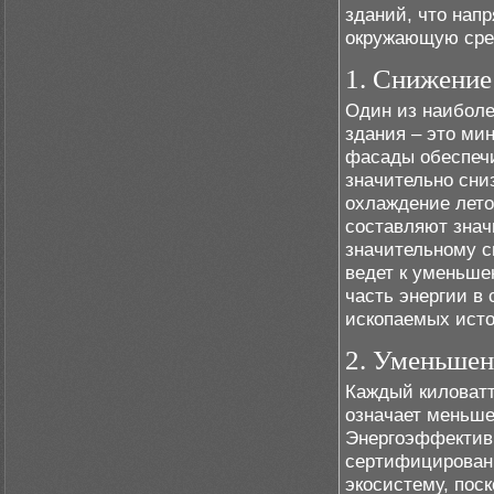
зданий, что нап
окружающую сре
1. Снижение
Один из наибол
здания – это ми
фасады обеспечи
значительно сни
охлаждение лето
составляют знач
значительному с
ведет к уменьше
часть энергии в
ископаемых исто
2. Уменьшен
Каждый киловатт
означает меньше
Энергоэффектив
сертифицированн
экосистему, пос