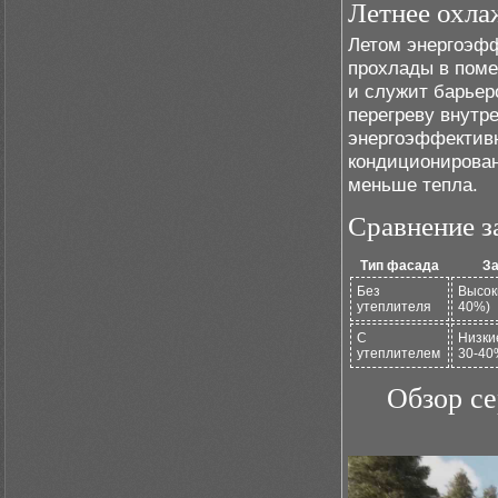
Летнее охла
Летом энергоэф
прохлады в поме
и служит барьер
перегреву внутр
энергоэффектив
кондиционирован
меньше тепла.
Сравнение з
Тип фасада
За
Без
Высок
утеплителя
40%)
С
Низки
утеплителем
30-40
Обзор с