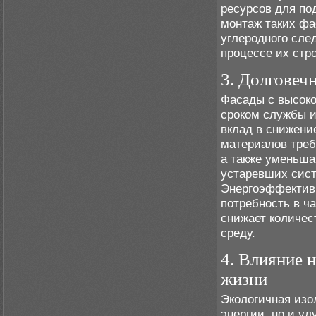
ресурсов для по
монтаж таких фа
углеродного след
процессе их стр
3. Долговеч
Фасады с высок
сроком службы и
вклад в снижени
материалов треб
а также уменьша
устаревших сист
Энергоэффектив
потребность в ча
снижает количес
среду.
4. Влияние 
жизни
Экологичная изо
энергии, но и у