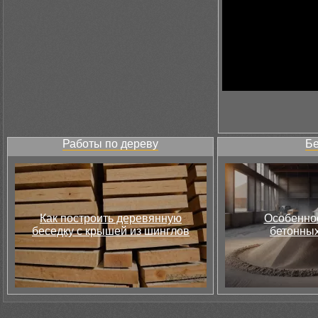
Работы по дереву
Бе
Как построить деревянную
Особеннос
беседку с крышей из шинглов
бетонных