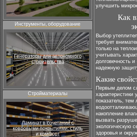
улучшить микро
Как в
Инструменты, оборудование
э
Выбор утеплител
требует внимате
только на тепло
учитывать характ
Генераторы для автономного
долговечность и
строительства
надежную защиту
Какие свойс
Первым делом сл
Стройматериалы
характеристики у
показатель, тем 
водоотталкивающ
накопление влаг
вызвать разруше
Ламинат в сочетании с
экологическую с
ковровыми покрытиями: стиль
здоровья и окру
и комфорт