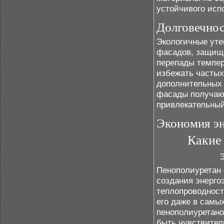
устойчивого исп
Долговечнос
Экологичные уте
фасадов, защища
перепады темпер
избежать частых
дополнительных 
фасады получаю
привлекательный
Экономия эн
Какие 
Пенополиуретан 
создания энерго
теплопроводност
его даже в самы
пенополиуретанов
быть чувствител