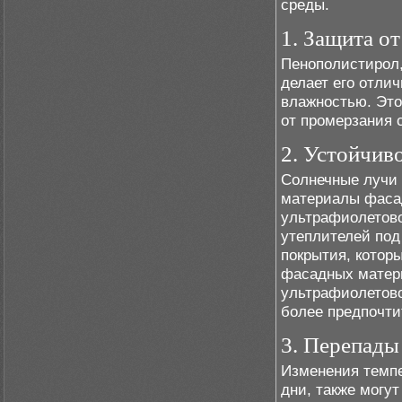
среды.
1. Защита от
Пенополистирол,
делает его отли
влажностью. Это
от промерзания 
2. Устойчив
Солнечные лучи 
материалы фасад
ультрафиолетово
утеплителей под
покрытия, котор
фасадных матери
ультрафиолетово
более предпочти
3. Перепады
Изменения темпе
дни, также могу