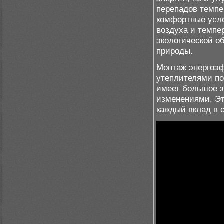
перепадов темпе
комфортные усло
воздуха и темпе
экологической о
природы.
Монтаж энергоэ
утеплителями по
имеет большое 
изменениями. Эт
каждый вклад в 