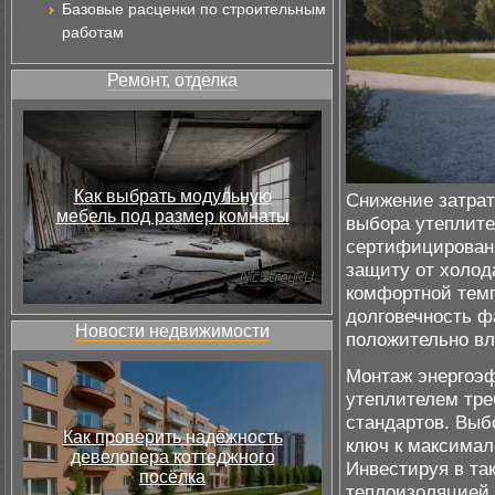
Базовые расценки по строительным
работам
Ремонт, отделка
Как выбрать модульную
Снижение затрат
мебель под размер комнаты
выбора утеплите
сертифицированн
защиту от холод
комфортной темп
долговечность ф
Новости недвижимости
положительно вл
Монтаж энергоэ
утеплителем тре
стандартов. Выб
Как проверить надёжность
ключ к максимал
девелопера коттеджного
Инвестируя в та
посёлка
теплоизоляцией,