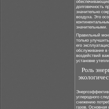
обеспечивающие 
долговечность п
значительно сок
воздуха. Это осо
континентальным
значительными.
Правильный монт
только улучшить
его эксплуатаци
обслуживание в
воздействий важ
установке утепл
Роль эне
экологичес
Энергоэффектив
углеродного сле
снижению потре
газов. Основная