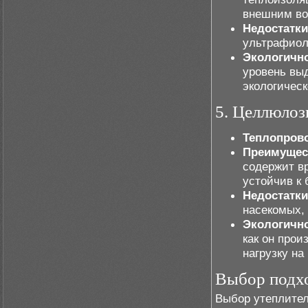
внешним во
Недостатки
ультрафиол
Экологично
уровень вы
экологическ
5. Целлюлоз
Теплопров
Преимущес
содержит вр
устойчив к
Недостатки
насекомых, 
Экологично
как он прои
нагрузку на
Выбор подхо
Выбор утеплител