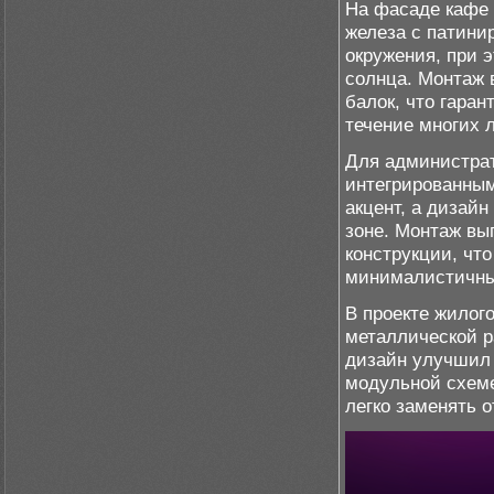
На фасаде кафе 
железа с патини
окружения, при 
солнца. Монтаж 
балок, что гара
течение многих л
Для администрат
интегрированны
акцент, а дизай
зоне. Монтаж вы
конструкции, чт
минималистичны
В проекте жилог
металлической р
дизайн улучшил 
модульной схеме
легко заменять 