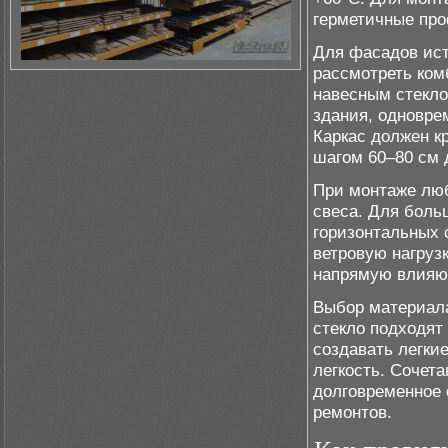
герметичные про
Для фасадов ист
рассмотреть ком
навесным стекло
здания, одновре
Каркас должен к
шагом 60–80 см 
При монтаже люб
свеса. Для боль
горизонтальных 
ветровую нагруз
напрямую влияют
Выбор материала
стекло подходят
создавать легки
легкость. Сочет
долговременное 
ремонтов.