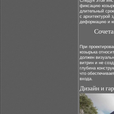
Следуя этой инс
фиксацию козырь
длительный срок
с архитектурой 
деформацию и к
Сочета
При проектирова
козырька относи
должен визуальн
витрин и не соз
глубина констру
что обеспечивае
входа.
Дизайн и га