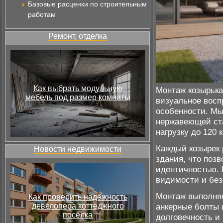
Базовые расценки по строительным
работам
Ремонт, отделка
Как выбрать модульную
Монтаж козырька
мебель под размер комнаты
визуальное восп
особенности. Мы
нержавеющей ст
нагрузку до 120 
Каждый козырек 
Новости недвижимости
здания, что поз
идентичностью. 
видимости и без
Монтаж выполняе
Как проверить надёжность
девелопера коттеджного
анкерные болты 
посёлка
долговечность и