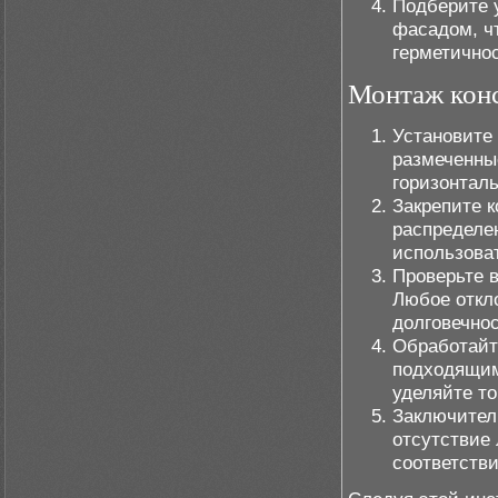
Подберите 
фасадом, ч
герметичнос
Монтаж кон
Установите
размеченны
горизонтал
Закрепите к
распределе
использоват
Проверьте в
Любое откл
долговечно
Обработайт
подходящим
уделяйте то
Заключител
отсутствие
соответстви