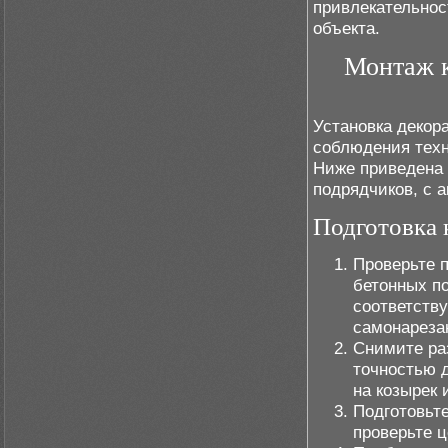
привлекательнос
объекта.
Монтаж к
Установка декор
соблюдения техн
Ниже приведена 
подрядчиков, с а
Подготовка 
Проверьте п
бетонных п
соответств
самонареза
Снимите ра
точностью 
на козырек 
Подготовьте
проверьте ц