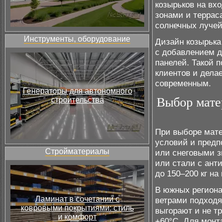
козырьков на вх
зонами и террас
солнечных лучей
Инструменты, оборудование
Дизайн козырька
с добавлением д
панелей. Такой 
клиентов и дела
современным.
Генераторы для автономного
Выбор мате
строительства
При выборе мате
условий и предп
Стройматериалы
или снеговыми 
или стали с ант
до 150–200 кг н
В южных региона
Ламинат в сочетании с
ветрами подходя
ковровыми покрытиями: стиль
выгорают и не т
и комфорт
+60°С. Для монт