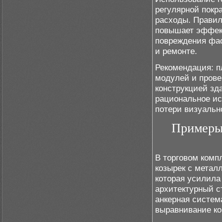
регулярной покр
расходы. Правил
повышает эффек
повреждения фас
и ремонте.
Рекомендация: п
модулей и прове
конструкцией зда
рациональное ис
потери визуальн
Примеры 
В торговом комп
козырек с метал
которая усилила
архитектурный с
анкерная систем
выравнивание ко