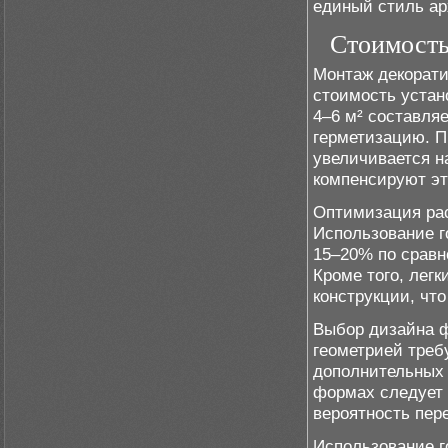
единый стиль ар
Стоимость
Монтаж декорати
стоимость устан
4–6 м² составляе
герметизацию. П
увеличивается н
компенсируют эт
Оптимизация рас
Использование г
15–20% по сравн
Кроме того, лег
конструкции, чт
Выбор дизайна ф
геометрией тре
дополнительных 
формах следует 
вероятность пер
Использование г