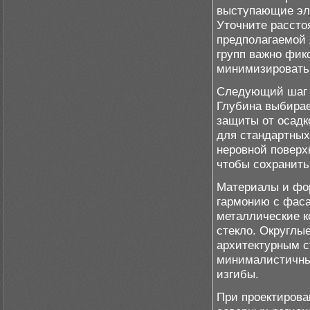
выступающие эл
Уточните расстоя
предполагаемой 
групп важно фик
минимизировать 
Следующий шаг –
Глубина выбира
защиты от осадк
для стандартных
неровной поверх
чтобы сохранить
Материалы и фор
гармонию с фаса
металлические к
стекло. Округлы
архитектурным с
минималистичны
изгибы.
При проектирован