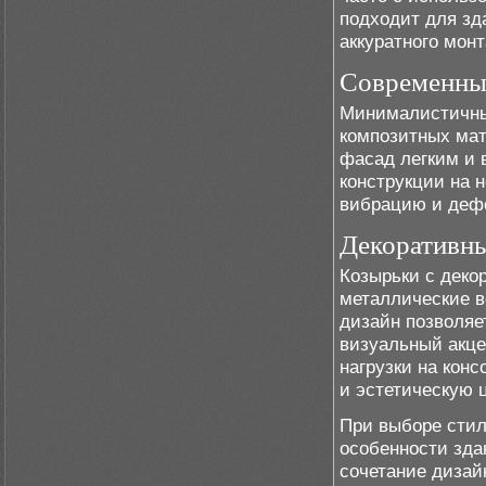
подходит для зд
аккуратного мон
Современны
Минималистичны
композитных мат
фасад легким и 
конструкции на 
вибрацию и дефо
Декоративны
Козырьки с деко
металлические в
дизайн позволяе
визуальный акце
нагрузки на конс
и эстетическую 
При выборе стил
особенности зда
сочетание дизай