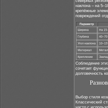
северных регион
наклона – на 5–1
крепёжные элеме
повреждений отд
Параметр
Ширина
На 15
Глубина
40–70 
Угол наклона
10–15°
Материал
Метал
Крепление
Закла
Соблюдение этих
сочетает функци
долговечность к
Разнов
Выбор стиля коз
Классический ст
часто с использ