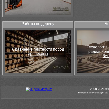
Работы по дереву
Бе
Технология 
Сравнение плотности пород
радиацион
древесины
бет
2008-2026 © 
Копирование публикаций без