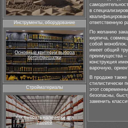
самодеятельност
в специализиров
квалифицированн
ответственную р
Инструменты, оборудование
По желанию зака
кирпича, совмещ
собой моноблок,
имеет общий тру
Основные критерии выбора
преимущества – 
бетономешалки
конструкция име
варочную, ориен
В продаже также
стилистически п
Стройматериалы
этот современны
безопасны, быст
заменить класси
Как выбрать наличники для
дверей