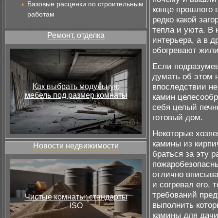
Базовые расценки по строительным
конце прошлого 
работам
редко какой заг
тепла и уюта. В
Ремонт, отделка
интерьера, а в 
обогревают жил
Если подразумев
думать об этом 
впоследствии не
Как выбрать модульную
мебель под размер комнаты
камин целесообр
себя целый печн
готовый дом.
Некоторые хозяе
камины из кирпи
Новости недвижимости
браться за эту р
пожаробезопасны
отлично вписыва
и согревал его,
требований пред
Чистые комнаты: стандарты
выполнить котор
ISO
камины для дач