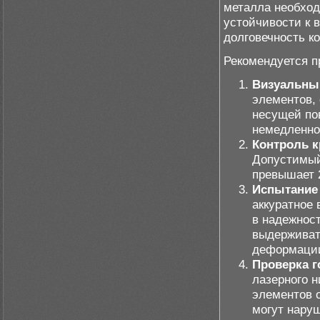
металла необход
устойчивости к 
долговечность к
Рекомендуется п
Визуальны
элементов,
несущей по
немедленно
Контроль к
Допустимый
превышает 
Испытание 
аккуратное 
в надежнос
выдерживать
деформаци
Проверка г
лазерного н
элементов 
могут нару