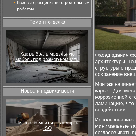
Базовые расценки по строительным
работам
Ремонт, отделка
Как выбрать модульную
Фасад здания фо
мебель под размер комнаты
архитектуры. То
структуры с про
сохранение внеш
Монтаж начинает
каркас. Для мет
Новости недвижимости
коррозионной ст
ламинацию, что 
воздействии.
Использование с
Чистые комнаты: стандарты
минимальные заз
ISO
согласовывать п