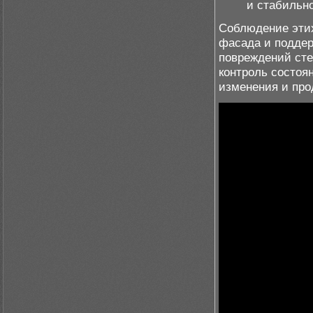
и стабильно
Соблюдение этих
фасада и поддер
повреждений сте
контроль состоя
изменения и про