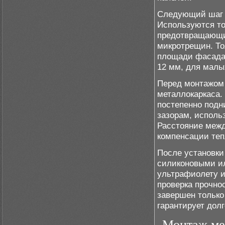
Следующий шаг –
Используются то
предотвращающим
микротрещин. То
площади фасада:
12 мм, для малы
Перед монтажом 
металлокаркаса.
постепенно подн
зазорам, исполь
Расстояние межд
компенсации теп
После установки
силиконовыми и
ультрафиолету 
проверка прочно
завершен только
гарантирует дол
Монтаж ме