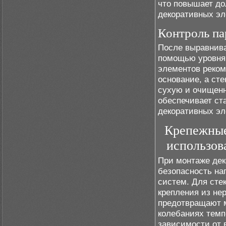
что повышает до
декоративных эл
Контроль па
После выравнива
помощью уровня 
элементов реком
основание, а ст
сухую и очищенн
обеспечивает ст
декоративных эл
Крепежные 
использов
При монтаже дек
безопасность на
систем. Для сте
крепления из не
предотвращают 
колебаниях темп
зависимости от 