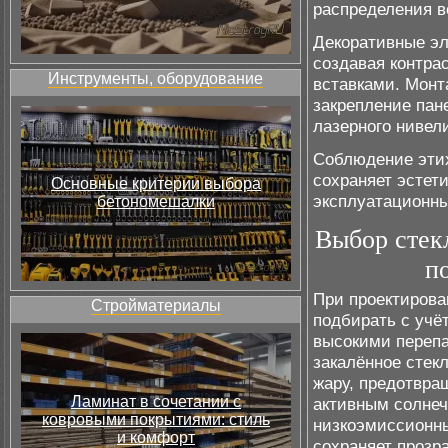
распределения 
Декоративные эл
создавая контра
Инструменты, оборудование
вставками. Монт
закрепление пан
лазерного нивел
Соблюдение этих
сохраняет эстет
Основные критерии выбора
эксплуатационны
бетономешалки
Выбор стекл
п
При проектирова
Стройматериалы
подбирать с учё
высокими перепа
закалённое стек
жару, предотвра
Ламинат в сочетании с
активным солне
ковровыми покрытиями: стиль
низкоэмиссионны
и комфорт
сохраняет прозр