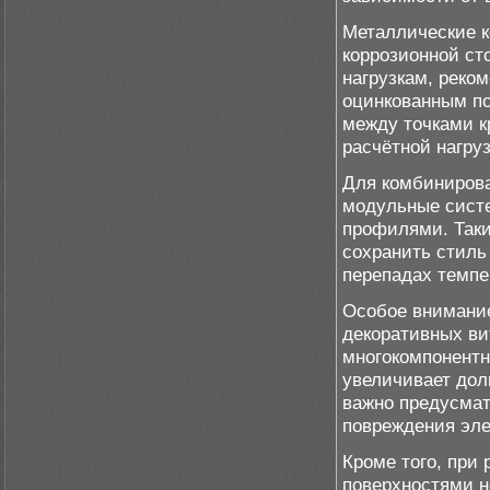
Металлические к
коррозионной ст
нагрузкам, реко
оцинкованным по
между точками к
расчётной нагруз
Для комбинирова
модульные сист
профилями. Таки
сохранить стиль
перепадах темпе
Особое внимание
декоративных ви
многокомпонентн
увеличивает дол
важно предусмат
повреждения эле
Кроме того, при
поверхностями н