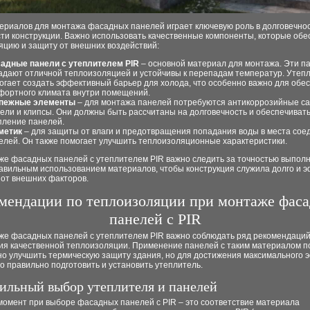
ериалов для монтажа фасадных панелей играет ключевую роль в долговечнос
ти конструкции. Важно использовать качественные компоненты, которые обе
яцию и защиту от внешних воздействий:
адные панели с утеплителем PIR
– основной материал для монтажа. Эти п
адают отличной теплоизоляцией и устойчивы к перепадам температур. Утепл
огает создать эффективный барьер для холода, что особенно важно для обе
фортного климата внутри помещений.
пежные элементы
– для монтажа панелей потребуются антикоррозийные с
ели и клипсы. Они должны быть рассчитаны на долговечность и обеспечиват
пление панелей.
метик
– для защиты от влаги и предотвращения попадания воды в места сое
елей. Он также помогает улучшить теплоизоляционные характеристики.
же фасадных панелей с утеплителем PIR важно следить за точностью выпол
равильным использованием материалов, чтобы конструкция служила долго и 
от внешних факторов.
мендации по теплоизоляции при монтаже фас
панелей с PIR
же фасадных панелей с утеплителем PIR важно соблюдать ряд рекомендаций
ия качественной теплоизоляции. Применение панелей с таким материалом п
но улучшить термическую защиту здания, но для достижения максимального 
 правильно подготовить и установить утеплитель.
вильный выбор утеплителя и панелей
момент при выборе фасадных панелей с PIR – это соответствие материала