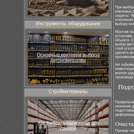
При выбор
ключевых ф
защиты. Те
утепления
Инструменты, оборудование
выбору ко
Монтаж па
установке,
объекта. С
выбор мет
слой утепл
уделить вн
Основные критерии выбора
проникнове
бетономешалки
Не забывай
инвестиция
внутри зд
производит
Подго
Стройматериалы
Правильна
значение д
подготовк
деформаци
Как выбрать наличники для
Очистк
дверей
Прежде чем