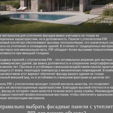
е материалов для утепления фасадов важно учитывать не только их
ционные характеристики, но и долговечность. Панели с утеплителем PIR
ановый изолятор) обеспечивают высокую теплоизоляцию, что значительно с
аты на отопление и охлаждение зданий. В отличие от традиционных материа
олистирол или минеральная вата, PIR обладает более высокими показателям
ктивности при меньшей толщине.
садных панелей с утеплителем PIR – это оптимальное решение для частных
коммерческих зданий, где важна долговечность и сохранение энергоэффекти
и многих лет. Прочные и устойчивые к внешним воздействиям панели гарант
ащиту от влаги, перепадов температур и механических повреждений. В комб
ным монтажом этот вариант обеспечит фасаду вашего здания не только
льный внешний вид, но и устойчивость к внешним факторам на десятки лет.
ель PIR с утеплителем проходит строгий контроль качества, что позволяет
ать её эксплуатационные характеристики. Благодаря высокой плотности и п
 фасад не потеряет своих качеств в течение всего срока службы. Рекомендуе
садных панелей профессиональным мастерам, чтобы обеспечить идеальную 
очную эксплуатацию материала.
правильно выбрать фасадные панели с утепли
PIR для вашего объекта?