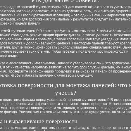
е фасадных панелей с утеплителем PIR для вашего объекта важно учитывать
акторов, которые обеспечат не только долговечность, но и высокую эффекти
хнология PIR (полиуретановая изоляция) – это один из лучших вариантов дл
 фасадов, но для достижения оптимальных результатов следует внимательно
нкретной модели панели.
нелей с утеплителем PIR также требует внимательности. Чтобы избежать ош
 важно соблюдать рекомендации производителя, а также учитывать особенно
троительные нормы и правила, а также состояние конструкции здания могут 
одов монтажа и дополнительного крепежа. Некоторые панели требуют крепл
ителя, другие можно монтировать с использованием специального клея. Важ
имание герметизации стыков, чтобы избежать появления мостиков холода и
ния влаги.
те о долговечности материалов. Панели с утеплителем PIR – это долгосроч
, и от их качества напрямую зависит не только срок службы фасада, но и ко
ания. Проверяйте сертификацию продукции и выбирайте панели от проверен
елей, чтобы избежать проблем с качеством в будущем.
товка поверхности для монтажа панелей: что
учесть?
я подготовка фасада перед установкой панелей с утеплителем PIR имеет р
ля долговечности и эффективности всего монтажного процесса. Некачествен
а может привести к повреждениям материала, снижению теплоизоляции и да
и фасада. Рассмотрим ключевые моменты, которые нужно учесть на этом эта
а и выравнивание поверхности
 начать монтаж, важно тщательно очистить фасад от пыли, грязи, старых о