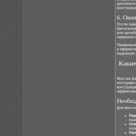
дополните
конструкци
6. Око
После зав
финальную
или щелей,
завершен 
Правильная
и эффекти
надежную 
Какие
Монтаж фа
инструмен
конструкц
эффективн
Необхо
Для монта
Пер
пан
Отв
поз
Пил