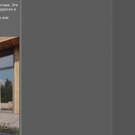
нтажа. Эти
куратно и
ы или