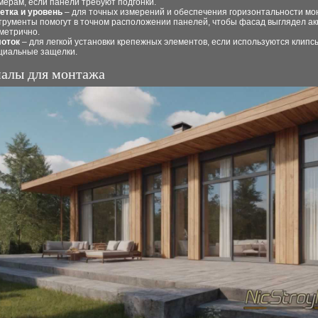
мерам, если панели требуют подгонки.
етка и уровень
– для точных измерений и обеспечения горизонтальности мо
трументы помогут в точном расположении панелей, чтобы фасад выглядел ак
метрично.
оток
– для легкой установки крепежных элементов, если используются клипс
циальные защелки.
алы для монтажа