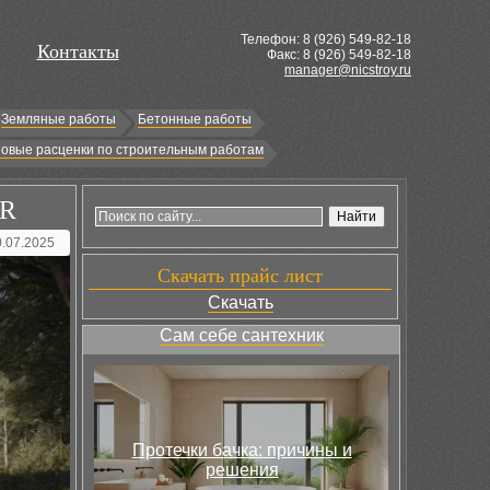
Телефон: 8 (
926
) 549-82-18
Контакты
Факс: 8 (926) 549-82-18
manager@nicstroy.ru
Земляные работы
Бетонные работы
овые расценки по строительным работам
IR
0.07.2025
Скачать прайс лист
Скачать
Сам себе сантехник
Протечки бачка: причины и
решения