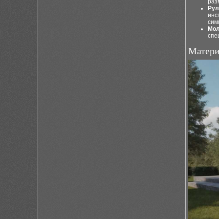
раз
Рул
инс
сим
Мол
спе
Матери