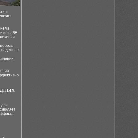
ти и
спечат
анели
итель PIR
спечения
аморезы,
ь надежное
динений
нения
эффективно
адных
 для
озволяет
эффекта