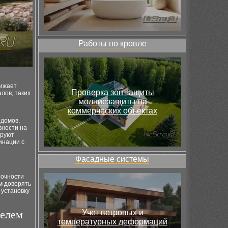
Работы по кровле
нижает
Проверка зон защиты
лов, таких
и
молниезащиты на
коммерческих объектах
 домов,
вности на
ируют
инации с
Фасадные системы
рочности
м доверять
установку
телем
Учет ветровых и
температурных деформаций