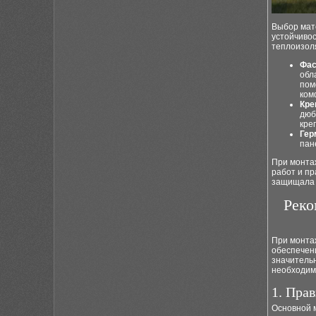
Выбор мат
устойчивос
теплоизол
Фас
обл
пом
ком
Кре
дюб
кре
Гер
пан
При монта
работ и п
защищала 
Реко
При монта
обеспечен
значитель
необходимо
1. Пра
Основной 