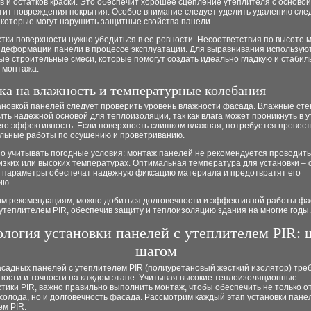
 и остатков краски. Это обеспечит хорошее сцепление утеплителя с основой
тит повреждения покрытия. Особое внимание следует уделить удалению след
 которые могут нарушить защитные свойства панели.
тки поверхности нужно убедиться в ее ровности. Несоответствия по высоте м
к деформации панели в процессе эксплуатации. Для выравнивания использую
ые строительные смеси, которые помогут создать идеально гладкую и стабил
 монтажа.
ка на влажность и температурные колебания
ановкой панелей следует проверить уровень влажности фасада. Влажные сте
ить надежной основой для теплоизоляции, так как влага может проникнуть в 
его эффективность. Если поверхность слишком влажная, потребуется провест
льные работы по осушению и проветриванию.
о учитывать погодные условия: монтаж панелей не рекомендуется проводить
зких или высоких температурах. Оптимальная температура для установки – о
и параметры обеспечат надежную фиксацию материала и предотвратят его
ию.
им рекомендациям, можно добиться долговечности и эффективной работы ф
утеплителем PIR, обеспечив защиту и теплоизоляцию здания на многие годы.
ология установки панелей с утеплителем PIR: 
шагом
садных панелей с утеплителем PIR (полиуретановый жесткий изолятор) тре
ности и точности на каждом этапе. Учитывая высокие теплоизоляционные
тики PIR, важно правильно выполнить монтаж, чтобы обеспечить не только 
холода, но и долговечность фасада. Рассмотрим каждый этап установки пане
ем PIR.