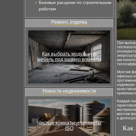
Базовые расценки по строительным
работам
Ремонт, отделка
При выбор
теплоизоля
(полиурет
Как выбрать модульную
энергозатр
мебель под размер комнаты
как пеноп
теплоэффе
Монтаж фа
офисных и 
протяжени
надежную з
качествен
Новости недвижимости
привлекате
Каждая пан
гарантиров
материала,
монтаж фа
и долгоср
Чистые комнаты: стандарты
Как 
ISO