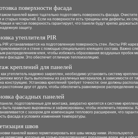
готовка поверхности фасада
тажом панелей важно тщательно подготовить поверхность фасада. Очистите
и и старых покрытий. Если на поверхности есть трещины или дефекты, их сл
Ровная и чистая поверхность гарантирует, что панели будут крепко держаться
 надежную защиту.
ановка утеплителя PIR
 PIR устанавливается на подготовленную поверхность стен. Листы PIR наре
приклеиваются к стене с помощью специального клеящего состава. Важно сле
ым распределением клея, чтобы избежать образования воздушных пробок м
ем и фасадом. Это обеспечит отличную теплоизоляцию.
таж креплений для панелей
 как утеплитель надежно закреплен, необходимо установить систему креплен
репежи могут быть выполнены из различных материалов, в зависимости от т
 на конструкцию. Установка креплений требует точности: они должны распола
 расстоянии друг от друга, чтобы обеспечить равномерное распределение на
ановка фасадных панелей
анели, подготовленные для монтажа, аккуратно крепятся к системе креплен
ы быть правильно выровнены и зафиксированы, чтобы исключить перекосы. 
анавливается с зазором для компенсации теплового расширения, что гарант
ость фасада в условиях изменения температуры.
метизация швов
ановки панелей важно герметизировать все швы между ними. Используются
ые герметики, которые не только предотвращают попадание влаги, но и обес