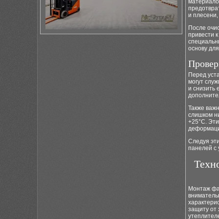
материалов
предотвра
и плесени,
После очис
привести 
специальн
основу для
Провер
Перед уст
могут служ
и снизить 
дополните
Также важн
слишком ни
+25°C. Эт
деформац
Следуя эт
панелей с 
Техн
Монтаж фа
вниматель
характерис
защиту от 
утеплител