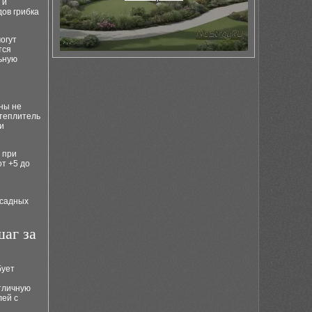
 и
ов грибка
огут
тся
ьную
ны не
утеплитель
и
 при
т +5 до
асадных
шаг за
бует
отличную
лей с