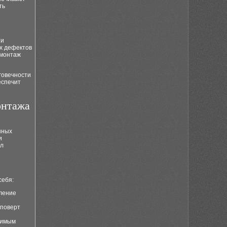
ть
ти
х дефектов
 монтаж
говечности
еспечит
онтажа
нных
и
ыл
себя:
пление
уповерт
димым