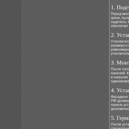
1. Под
Перед мон
грязи, пыл
заделать. 
обеспечат
2. Уст
Утеплитель
размеру и 
равномерн
утеплител
3. Мон
После того
панелей. К
и нагрузки
одинаковом
4. Уст
Фасадные п
PIR должн
панель уст
долговечн
5. Гер
После уст
специальн