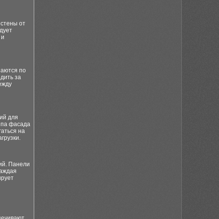
 стены от
едует
 и
заются по
дить за
ежду
ий для
ипа фасада
гаться на
грузки.
ий. Панели
Каждая
ирует
печивают