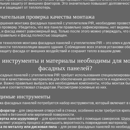
льную защиту от внешних факторов. Это значительно повышает долговечнос
и и защищает от теплопотерь.
нчательная проверка качества монтажа
ершения монтажа фасадных панелей с утеплителем PIR, необходимо провес
 проверку. Убедитесь, что все панели правильно зафиксированы, нет видимы
 и фасад имеет равномерный вид. Только после этого можно утверждать, что
правильно и фасад полностью защищен.
 технология монтажа фасадных панелей с утеплителем PIR – это ключ к дол
вности теплоизоляции вашего здания. Соблюдение всех этапов установки об
защиту фасада от внешних воздействий и сохранит тепло в вашем доме.
 инструменты и материалы необходимы для м
фасадных панелей?
садных панелей с утеплителем PIR требует использования специализирова
тов и качественных материалов для обеспечения долговечности и надежност
ии. Важно правильно выбрать все необходимые компоненты, чтобы монтаж б
ым и соответствовал стандартам. Рассмотрим основные из них.
димые инструменты
жа фасадных панелей потребуется набор инструментов, который включает в 
форатор
– для сверления отверстий в стенах, особенно если требуется кре
елей к бетонной или кирпичной поверхности.
ертка или шуруповерт
– для крепления панелей с помощью саморезов. Шур
воляет ускорить процесс и уменьшить вероятность повреждения материала.
а по металлу или дисковая пила
– для резки фасадных панелей по необхо