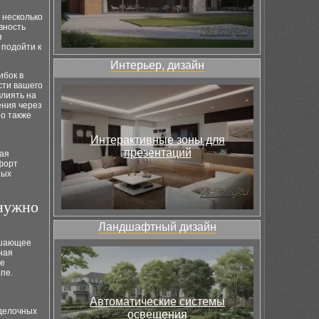
 несколько
вность
я
 подойти к
Интерьер, дизайн
ибок в
сти вашего
влиять на
ения через
но также
Интерактивные зоны для
презентаций
ная
мфорт
ных
 нужно
Ландшафтный дизайн
ешающее
ная
же
пе.
Автоматические системы
тделочных
освещения