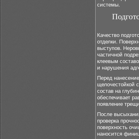
системы.
Подгото
Качество подгот
отделки. Поверх
выступов. Неров
частичной подре
клеевым составо
и нарушения адг
Перед нанесение
щелочестойкой с
состав на глуби
обеспечивает ра
появление трещи
После высыхани
проверка прочно
поверхность очищ
наносится фини