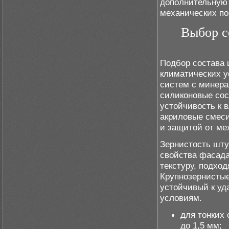
дополнительну
механических по
Выбор с
Подбор состава 
климатических у
систем с минера
силиконовые со
устойчивость к 
акриловые смес
и защитой от ме
Зернистость шту
свойства фасада
текстуру, подхо
Крупнозернистые
устойчивый к уд
условиям.
для тонких
до 1,5 мм;