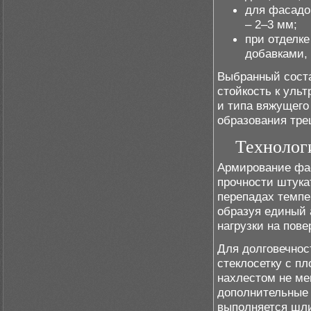
для фасадо
– 2–3 мм;
при отделк
добавками,
Выбранный сост
стойкость к уль
и типа вяжущег
образования тре
Технолог
Армирование фа
прочности штука
перепадах темпе
образуя единый
нагрузки на пове
Для долговечнос
стеклосетку с пл
нахлестом не ме
дополнительные 
выполняется шли