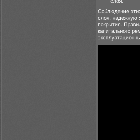
слоя.
Соблюдение этих
слоя, надежную
покрытия. Прав
капитального ре
эксплуатационны