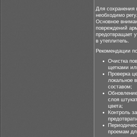
Для сохранения 
необходимо регу
Основное вниман
повреждений ар
предотвращает у
в утеплитель.
Рекомендации по
Очистка пов
щетками ил
Проверка ц
локальное 
составом;
Обновление
слоя штука
цвета;
Контроль з
предотврат
Периодичес
проемам дл