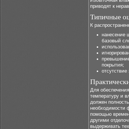
Избыточная влаж
приводят к нер
Типичные о
К распространен
нанесение 
базовый сл
использова
игнорирова
превышение
покрытия;
отсутствие 
Практическ
Для обеспечения
температуру и в
должен полность
необходимости ф
помощью временн
другими отдело
выдерживать тех