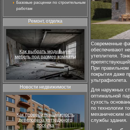
Базовые расценки по строительным
работам
Ремонт, отделка
Современные фа
обеспечивают не
Как выбрать модульную
утеплителя. Тон
мебель под размер комнаты
препятствующий
При правильном 
покрытия даже п
ультрафиолета.
Новости недвижимости
Для наружных ст
оптимальной пар
сухость основан
по технологии т
механическим на
Как проверить надёжность
службы здания.
девелопера коттеджного
посёлка