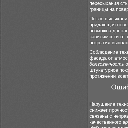
пересыхания сты
границы на пове
После высыхания
придающая повер
возможна дополн
зависимости от 
покрытия выполн
Соблюдение тех
фасада от атмос
долговечность
о
штукатурное пок
протяжении всег
Ошиб
Нарушение техно
снижает прочнос
связаны с непра
качественного
ар