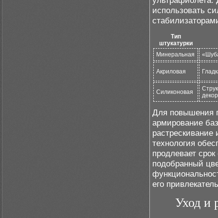
ультрафиолета. 
использовать си
стабилизаторам
Тип
штукатурки
Минеральная
«Шуба
Акриловая
Гладк
Струк
Силиконовая
деко
Для повышения п
армирование баз
растрескивание 
технология обес
продлевает срок
подобранный цве
функциональност
его привлекатель
Уход и 