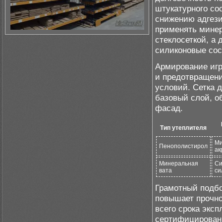
штукатурного со
снижению адгези
применять мине
стеклосеткой, а
силиконовые со
Армирование игр
и предотвращен
условий. Сетка 
базовый слой, о
фасад.
Тип утеплителя
Ми
Пенополистирол
ак
Минеральная
Си
вата
си
Грамотный подбо
повышает прочно
всего срока экс
сертифицирован 