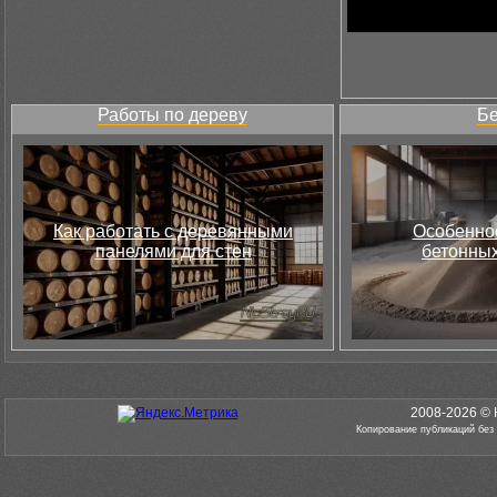
Работы по дереву
Бе
Как работать с деревянными
Особеннос
панелями для стен
бетонных
2008-2026 © 
Копирование публикаций без