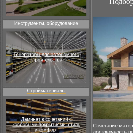
Подбор
Инструменты, оборудование
Генераторы для автономного
строительства
Стройматериалы
Ламинат в сочетании с
ковровыми покрытиями: стиль
Сочетание матер
и комфорт
долговечность п