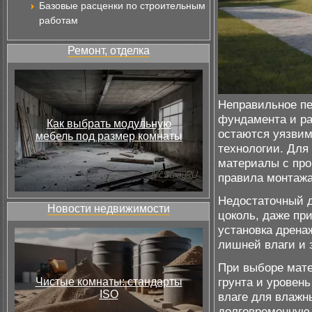
Базовые расценки по строительным
работам
Ремонт, отделка
Неправильное пе
фундамента и р
Как выбрать модульную
остаются уязвим
мебель под размер комнаты
технологии. Для
материалы с про
правила монтажа
Недостаточный д
Новости недвижимости
цоколь, даже пр
установка дрена
лишней влаги и
При выборе мате
грунта и уровен
Чистые комнаты: стандарты
ISO
влаге для влажн
долговременную 