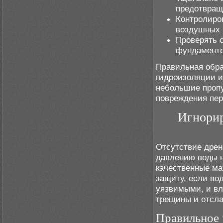
предотвращ
Контролиро
воздушных 
Проверять 
фундаменто
Правильная обра
гидроизоляции и
небольшие пропу
повреждения пер
Игнорир
Отсутствие дрен
давлению воды н
качественные ма
защиту, если во
уязвимыми, и вл
трещины и отсла
Правильное 