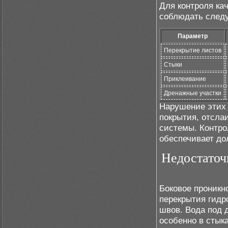
Для контроля ка
соблюдать след
Параметр
Перекрытие листов
Стыки
Приклеивание
Дренажные участки
Нарушение этих 
покрытия, отсл
системы. Контро
обеспечивает до
Недостаточ
Боковое проникн
перекрытия гидр
швов. Вода под 
особенно в стык