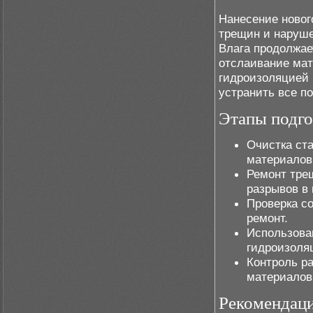
Нанесение новог
трещин и наруше
Влага продолжае
отслаивание мат
гидроизоляцией 
устранить все п
Этапы подго
Очистка ст
материалов
Ремонт тре
разрывов в
Проверка с
ремонт.
Использова
гидроизоля
Контроль р
материалов
Рекомендаци