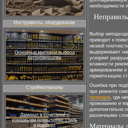
необходимости п
Неправиль
Инструменты, оборудование
Выбор неподходя
приводит к появ
низкой плотност
выдерживают наг
Основные критерии выбора
ускоряет разруш
бетономешалки
влажности реком
армированием и 
герметизацию ст
Ошибка при подб
Стройматериалы
при ремонте сме
проводов
, где н
промоканию и ко
дополнительно о
Ламинат в сочетании с
различными слоя
ковровыми покрытиями: стиль
Материалы д
и комфорт