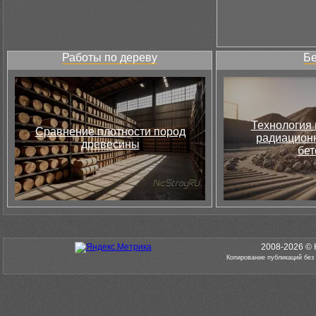
Работы по дереву
Бе
Технология 
Сравнение плотности пород
радиацион
древесины
бет
2008-2026 © 
Копирование публикаций без