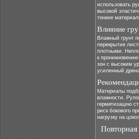
использовать ру
высокой эластич
тонкие материал
Влияние гру
Влажный грунт п
перекрытие лист
плотными. Непло
к проникновению
зон с высоким у
усиленный дрена
Рекомендаци
Материалы подби
влажности. Рул
герметизацию ст
риск бокового п
нагрузку на цок
Повторная 