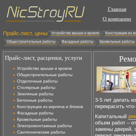
Главная
О компании
Прайс-лист, цены
Устройство крыши и кровли
Конструкции из к
Общестроительные работы
Фасадные работы
Кровельные работы
Прайс-лист, расценки, услуги
Ремо
Устройство крыши и кровли
Общестроительные работы
Отделочные работы
Столярные работы
Земляные работы
3-5 лет делать к
Бетонные работы
перекрасить что-
Конструкции из кирпича и блоков
Фасадные работы
Капитальный
ре
Кровельные работы
объем работ – о
Электромонтажные работы
замены дверей, 
Сантехнические работы
ремонт рекоменду