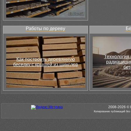
Работы по дереву
Бе
Технология 
Как построить деревянную
радиацион
беседку с крышей из шинглов
бет
2008-2026 © 
Копирование публикаций без