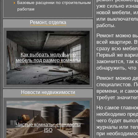
Базовые расценки по строительным
уже сильно изнаш
работам
новой мебели, и
или выключатель
Ремонт, отделка
работы.
Ремонт можно вы
всей квартире. В
сразу всю мебел
Первый же вариан
Как выбрать модульную
мебель под размер комнаты
закончится, так
обнаружить, что
Ремонт можно де
специалистов. П
времени, и само
Новости недвижимости
требует значите
Но самое главное
необходимо предс
чего будет выпо
Чистые комнаты: стандарты
журналы или тел
ISO
при необходимос