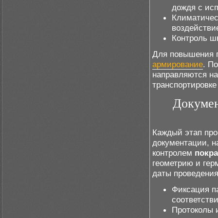
дождя с ис
Климатичес
воздействи
Контроль ш
Для повышения п
армирование
. П
направляются н
транспортировке
Докумен
Каждый этап про
документации, н
контролем
покра
геометрию и гер
даты проведения
Фиксация п
соответстви
Протоколы 