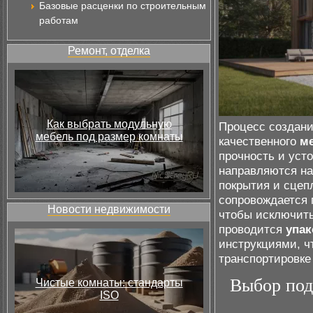
Базовые расценки по строительным
работам
Ремонт, отделка
Как выбрать модульную
Процесс создани
мебель под размер комнаты
качественного
м
прочность и уст
направляются н
покрытия и сцеп
сопровождается 
Новости недвижимости
чтобы исключить
проводится
упак
инструкциями, ч
транспортировке
Выбор под
Чистые комнаты: стандарты
ISO