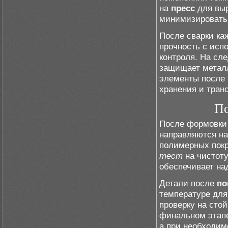
на
пресс
для выр
минимизировать 
После сварки к
прочность с исп
контроля. На сл
защищает металл
элементы после 
хранения и тран
По
После формовки
направляются н
полимерных покр
тест
на чистоту
обеспечивает на
Детали после
по
температуре для
проверку на сто
финальном этапе
а при необходим