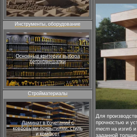
Инструменты, оборудование
Основные критерии выбора
бетономешалки
Стройматериалы
Для производств
прочностью и ус
Ламинат в сочетании с
ковровыми покрытиями: стиль
тест
на изгиб и
и комфорт
заданной толщин