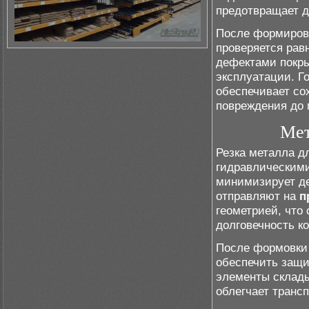
предотвращает 
После формиров
проверяется рав
дефектами покры
эксплуатации. Г
обеспечивает со
повреждения до 
Мет
Резка металла д
гидравлическими
минимизирует де
отправляют на
п
геометрией, что
долговечность к
После формовки 
обеспечить защи
элементы склад
облегчает транс