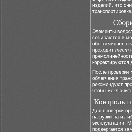
изделий, что сн
транспортировке
Сборк
Элементы водост
собираются в м
обеспечивает то
проходит
тест
н
прямолинейност
корректируются 
После проверки
облегчения тран
рекомендуют пр
чтобы исключить
Контроль п
Для проверки пр
нагрузки на изг
эксплуатации. 
подвергается за