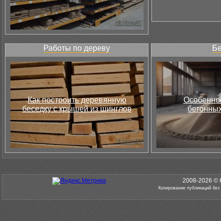
Работы по дереву
Бе
Как построить деревянную
Особеннос
беседку с крышей из шинглов
бетонных
2008-2026 © 
Копирование публикаций без