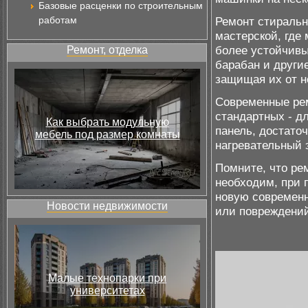
Базовые расценки по строительным
работам
Ремонт стиральн
мастерской, где
более устойчивы
Ремонт, отделка
барабан и други
защищая их от н
Современные ре
стандартных - д
Как выбрать модульную
панель, достато
мебель под размер комнаты
нагревательный 
Помните, что ре
необходим, при 
новую современн
Новости недвижимости
или повреждений
Малые технопарки при
университетах