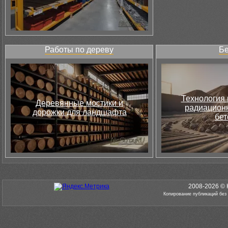
Работы по дереву
Бе
Технология 
Деревянные мостики и
радиацион
дорожки для ландшафта
бет
2008-2026 © 
Копирование публикаций без