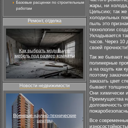
Базовые расценки по строительным
жары, ни холода
работам
Цельсию; так же
холодильных по
Ремонт, отделка
пыль это признак
технологии созд
Укладывается та
часов. Через 10 
своей прочности
Как выбрать модульную
мебель под размер комнаты
Так же бывают н
полимерные про
а на ощупь как к
поэтому заказчик
заказать цвет с
Новости недвижимости
бывают толщиной
Они химически и
Преимущества на
долговечность от
пожаробезопасны
Военные научно-технические
Все современные
центры
износостойкость