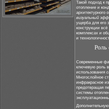
Такой подход к 
отопление и кон
архитектурного 
визуальный эф
ущерба для его 
конструкции всё
комплексах и об
и технологичнос
Роль
Современные фа
ключевую роль в
использования
с
Многослойное ст
инфракрасное из
предотвращая пе
системы отоплен
эксплуатационны
Дополнительную