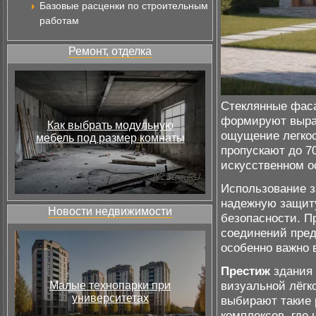
Базовые расценки по строительным
работам
Ремонт, отделка
Стеклянные фас
формируют выр
Как выбрать модульную
ощущение легкос
мебель под размер комнаты
пропускают до 7
искусственном о
Использование з
надежную защиту
Новости недвижимости
безопасности. П
соединений пред
особенно важно 
Престиж
здания 
визуальной лёгк
Малые технопарки при
университетах
выбирают такие 
комплексов, где