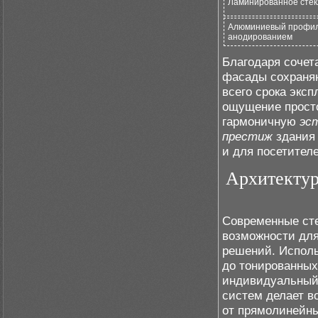
Ламинированное стек
Алюминиевый профил
анодированием
Благодаря сочет
фасады сохраня
всего срока экс
ощущение прост
гармоничную
эс
престиж
здания 
и для посетител
Архитектур
Современные ст
возможности дл
решений. Исполь
до тонированных
индивидуальны
систем делает в
от прямолинейны