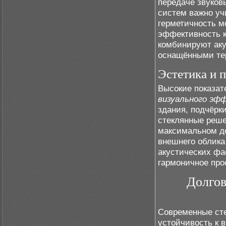
передаче звуков
систем важно уч
герметичность м
эффективность к
комбинируют ак
оснащёнными те
Эстетика и 
Высокие показат
визуального эф
здания, подчёрк
стеклянные реше
максимальном до
внешнего облика
акустических ф
гармоничное про
Долгов
Современные ст
устойчивость к 