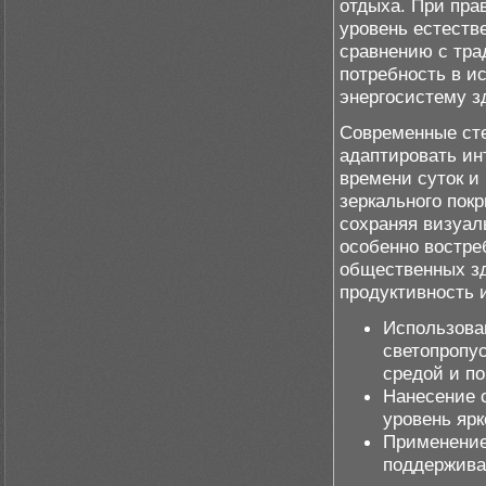
отдыха. При пра
уровень естеств
сравнению с тр
потребность в и
энергосистему з
Современные сте
адаптировать ин
времени суток и
зеркального пок
сохраняя визуал
особенно востре
общественных зд
продуктивность 
Использова
светопропу
средой и п
Нанесение 
уровень ярк
Применение
поддержива