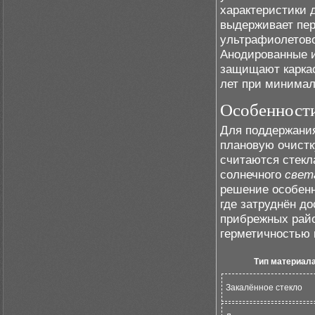
характеристики 
выдерживает пер
ультрафиолетово
Анодированные 
защищают каркас
лет при минимал
Особенности
Для поддержания
плановую очистк
считаются стекл
солнечного
свет
решение особенн
где затруднён д
прибрежных райо
герметичностью
Тип материал
Закалённое стекло