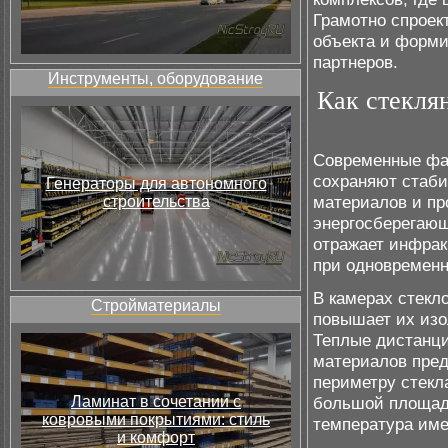
Грамотно спрое
объекта и форми
партнеров.
Инструменты, оборудование
Как стекля
Современные фа
сохраняют стаби
Генераторы для автономного
материалов и пр
строительства
энергосберегающ
отражает инфрак
при одновременн
В камерах стекло
Стройматериалы
повышает их изо
Теплые дистанц
материалов пред
периметру стекл
Ламинат в сочетании с
большой площадь
ковровыми покрытиями: стиль
температура име
и комфорт