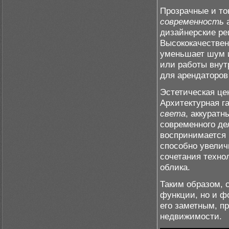
Прозрачные и то
современность
а
дизайнерские ре
Высококачествен
уменьшает шум и
или работы внут
для арендаторов
Эстетическая це
Архитектурная г
света
, аккурат
современного де
воспринимается 
способно увелич
сочетания техно
облика.
Таким образом, 
функции, но и 
его заметным, п
недвижимости.