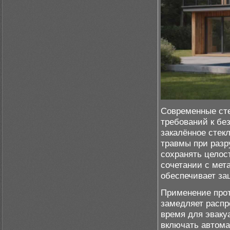
Современные ст
требований к бе
закалённое стек
травмы при разр
сохранять целост
сочетании с ме
обеспечивает за
Применение прот
замедляет распр
время для эваку
включать автома