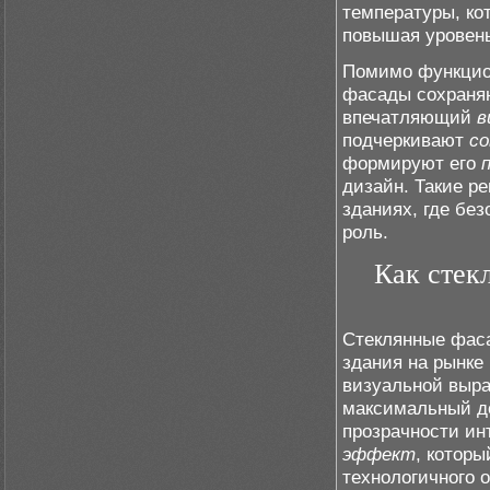
температуры, ко
повышая уровень
Помимо функцион
фасады сохраня
впечатляющий
в
подчеркивают
с
формируют его
дизайн. Такие р
зданиях, где бе
роль.
Как стек
Стеклянные фас
здания на рынке
визуальной выра
максимальный д
прозрачности ин
эффект
, которы
технологичного о