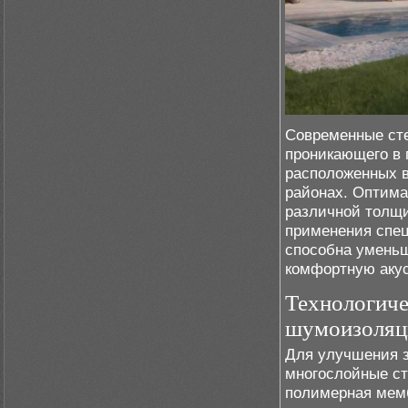
Современные сте
проникающего в 
расположенных в
районах. Оптима
различной толщи
применения спец
способна уменьш
комфортную акус
Технологиче
шумоизоляц
Для улучшения 
многослойные ст
полимерная мемб