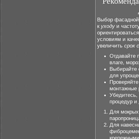
Рекоменда
Выбор фасадной 
к
уходу
и частот
ориентироваться
условиям и каче
увеличить
срок 
Отдавайте 
влаге, моро
Выбирайте 
для упрощ
Проверяйте
монтажные 
Убедитесь,
процедур и
Для мокрых
паропрониц
Для навесн
фиброцемен
крепежными