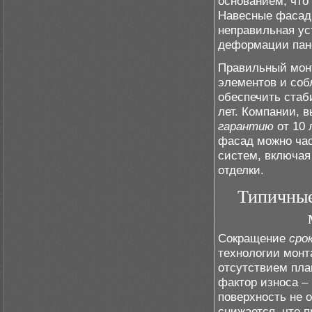
основанием, что
Навесные фасад
неправильная ус
деформации пан
Правильный мон
элементов и соб
обеспечить ста
лет. Компании, 
гарантию
от 10 
фасад можно ча
систем, включа
отделки.
Типичные
Сокращение
сро
технологии монт
отсутствием пла
фактор износа –
поверхность не 
снижается, что 