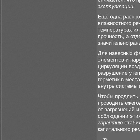
эксплуатации
.
Ещё одна распро
влажностного ре
температурах ил
прочность, а отд
значительно ран
Для навесных фа
элементов и нар
циркуляции возд
разрушение утеп
герметик в мест
внутрь системы 
Чтобы продлить
проводить ежего
от загрязнений 
соблюдении этих
гарантию
стабил
капитального ре