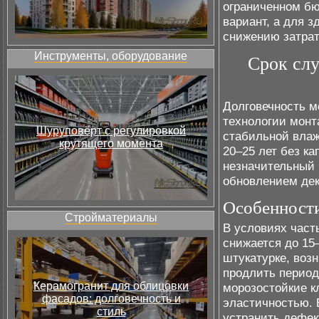
ограниченном бю
вариант, а для 
снижению затра
Инструменты, оборудование
Срок сл
Долговечность м
технологии монт
Шуруповёрт с регулировкой
стабильной влаж
крутящего момента
20–25 лет без к
незначительный
обновлением дек
Особенности
Стройматериалы
В условиях част
снижается до 15
штукатурке, воз
продлить перио
Керамогранит для облицовки
морозостойкие к
фасадов: долговечность и
эластичностью. 
стиль
устранить дефек