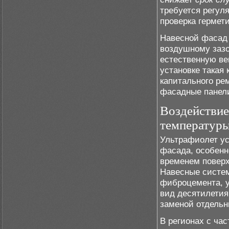
требуется регу
проверка гермет
Навесной фасад 
воздушному зазо
естественную ве
установке такая 
капитального ре
фасадные панели
Воздействие
температур
Ультрафиолет ус
фасада, особенн
временем поверх
Навесные систем
фиброцемента, у
вид десятилети
заменой отдельн
В регионах с ча