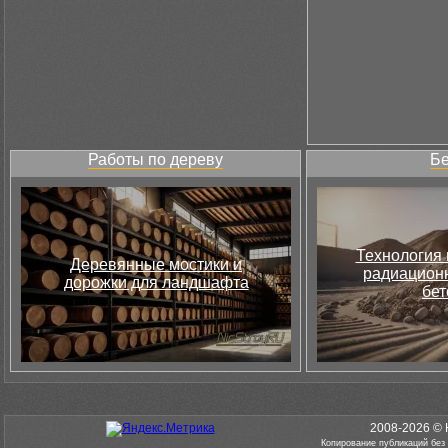
Работы по дереву
Бе
Технология 
Деревянные мостики и
радиацион
дорожки для ландшафта
бет
2008-2026 © 
Копирование публикаций без