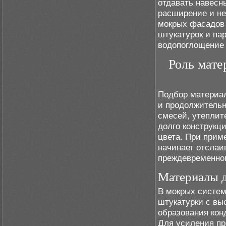
отдавать навесн
расширение и не
мокрых фасадов 
штукатурок и па
водопоглощение 
Роль мате
Подбор материал
и продолжительн
смесей, утеплит
долго конструкц
цвета. При прим
начинает отслаив
преждевременно
Материалы д
В мокрых систе
штукатурки с вы
образования кон
Для усиления пр