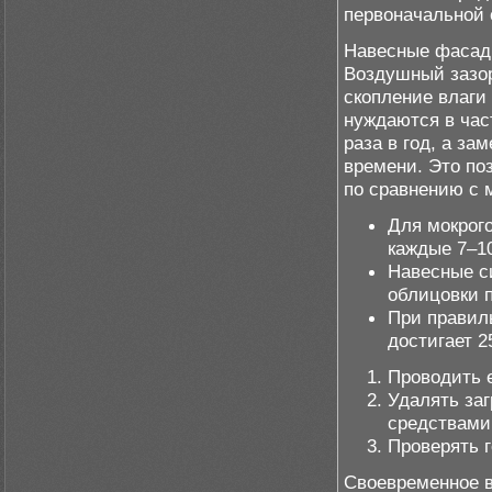
первоначальной 
Навесные фасад
Воздушный зазор
скопление влаги
нуждаются в час
раза в год, а з
времени. Это по
по сравнению с 
Для мокрог
каждые 7–10
Навесные с
облицовки п
При правил
достигает 25
Проводить 
Удалять за
средствами
Проверять 
Своевременное 