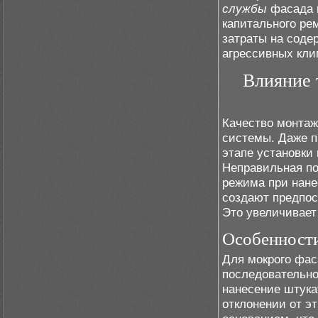
службы
фасада 
капитального ре
затраты на соде
агрессивных кли
Влияние 
Качество монтаж
системы. Даже п
этапе установки
Неправильная по
режима при нане
создают предпос
Это увеличивает
Особенности
Для мокрого фас
последовательно
нанесение штука
отклонении от э