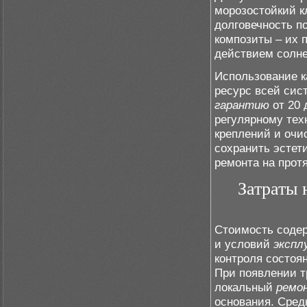
морозостойкий к
долговечность п
композиты – их 
действием солне
Использование 
ресурс всей си
гарантию
от 20 
регулярному тех
креплений и очи
сохранить эстет
ремонта на прот
Затраты 
Стоимость содер
и условий
экспл
контроля состоя
При появлении т
локальный
ремо
основания. Сред