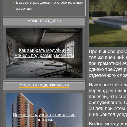
Базовые расценки по строительным
работам
Ремонт, отделка
Как выбрать модульную
При выборе фас
мебель под размер комнаты
только внешний 
при грамотной
э
однако требует 
отделочного слоя
Навесные систем
Новости недвижимости
перепадам темп
панелей, что сн
обслуживание. С
50 лет, при это
и не боится усад
Военные научно-технические
центры
Выбор между дву