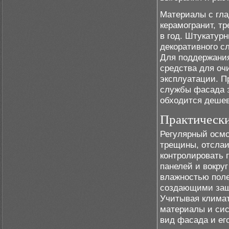
Материалы с гла
керамогранит, т
в год. Штукатур
декоративного с
Для поддержания
средства для оч
эксплуатации. П
службы фасада з
обходится дешев
Практически
Регулярный осмо
трещины, отслаи
контролировать 
панелей и вокру
влажностью пол
создающими защ
Учитывая климат
материалы и сис
вид фасада и ег