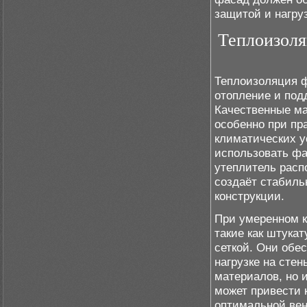
защитой и нагру
Теплоизоля
Теплоизоляция ф
отопление и под
Качественные м
особенно при пр
климатических у
использовать фа
утеплитель расп
создаёт стабиль
конструкции.
При умеренном к
такие как штука
сеткой. Они обе
нагрузке на сте
материалов, но 
может привести 
оптимальной ве