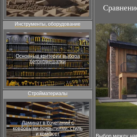
Сравнени
Инструменты, оборудование
Основные критерии выбора
бетономешалки
Стройматериалы
Ламинат в сочетании с
ковровыми покрытиями: стиль
и комфорт
Выбор между на