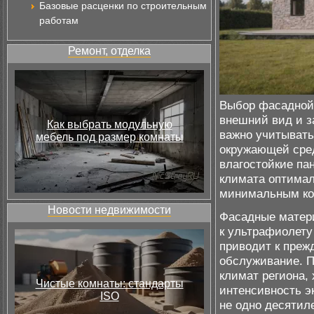
Базовые расценки по строительным
работам
Ремонт, отделка
Выбор фасадной 
внешний вид и з
Как выбрать модульную
важно учитывать
мебель под размер комнаты
окружающей сред
влагостойкие па
климата оптима
минимальным ко
Новости недвижимости
Фасадные матери
к ультрафиолету
приводит к преж
обслуживание. П
климат региона,
Чистые комнаты: стандарты
интенсивность э
ISO
не одно десятил