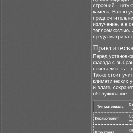
строений – штук
камень. Важно у
предпочтительне
излучение, а в 
теплоёмкостью. 
предусматривать
Практическа
Перед установко
фасада с выбран
сочетаемость с 
Также стоит учи
климатических у
и влаге, сохран
обслуживание.
Ст
Тип материала
Со
Керамогранит
м
Кл
Штукатурка