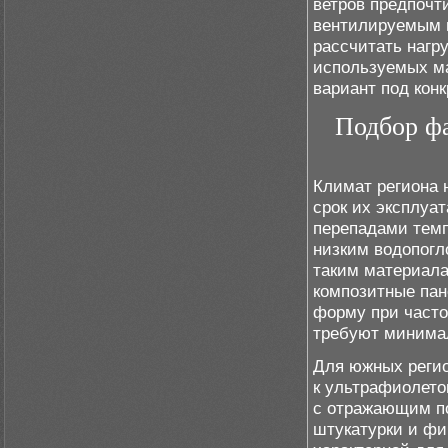
ветров предпочт
вентилируемым 
рассчитать нагр
используемых ма
вариант под кон
Подбор фа
Климат региона 
срок их эксплуа
перепадами темп
низким водопогл
таким материала
композитные пан
форму при часто
требуют минима
Для южных регио
к ультрафиолето
с отражающим по
штукатурки и фи