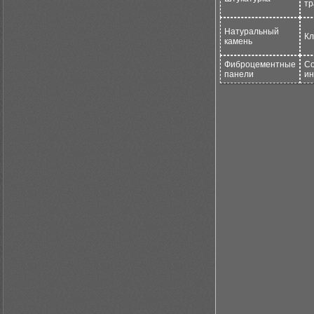
тр
Натуральный
Кл
камень
Фиброцементные
Со
панели
ин