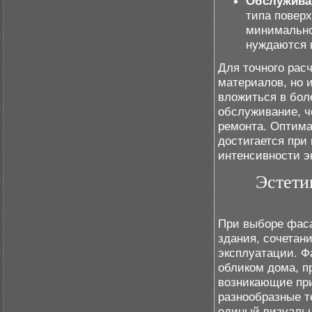
Обслужива
типа повер
минимально
нуждаются в
Для точного рас
материалов, но 
вложиться в бол
обслуживание, ч
ремонта. Оптима
достигается при
интенсивности э
Эстети
При выборе фаса
здания, сочетан
эксплуатации. Ф
обликом дома, п
возникающие при
разнообразные т
единый визуальн