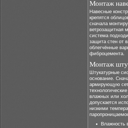
Монтаж нав
Навесные констр
крепятся облицо
сначала монтиру
ветрозащитная м
система подходи
защита стен от 
облегчённые вар
фиброцемента.
Монтаж шту
Штукатурные сис
основание. Снача
армирующую сет
технологические
влажных или хол
допускается исп
низкими темпер
паропроницаемо
Влажность 