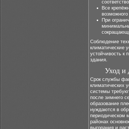
соответств
Все крепёж
возможного
При ограни
минимальны
сокращающи
Соблюдение тех
климатические у
устойчивость к 
здания.
Уход и
Срок службы фас
климатических у
системы требуют
после зимнего с
образование пле
нуждаются в обр
периодическом м
районах основно
выгорания и рас