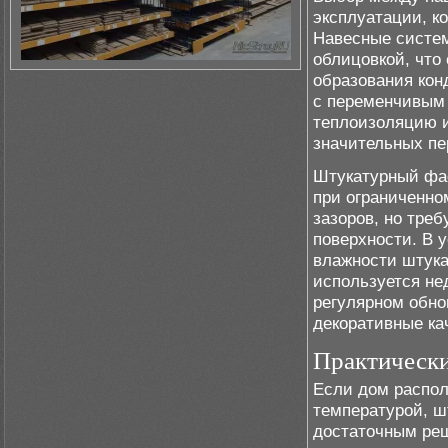
эксплуатации, к
Навесные систем
облицовкой, что
образования кон
с переменчивым
теплоизоляцию и
значительных пе
Штукатурный фас
при ограниченно
зазоров, но треб
поверхности. В 
влажности штука
используется не
регулярном обно
декоративные ка
Практическ
Если дом распол
температурой, ш
достаточным реш