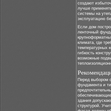
создают избыточ
лучше применять
системы на утеп
эксплуатацию бе
Если дом постро
ленточный фунд
крупноформатным
климата, где тр
температурных к
гибкость констр
возможные подви
теплоизоляционн
Рекомендаци
Перед выбором о
фундамента и ти
предпочтительны
обеспечивающие 
здания допускаю
структурой. Учи
фасад должен об