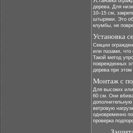
Установка ограж
дерева. Для низ
10–15 см, закре
штырями. Это об
клумбы, не повр
Установка с
Секции огражден
или пазами, что
Такой метод упр
поврежденных эл
дерева при этом
Монтаж с п
Для высоких или
60 см. Они вбива
дополнительную 
ветровую нагруз
одновременно по
проверка подпор
Защита