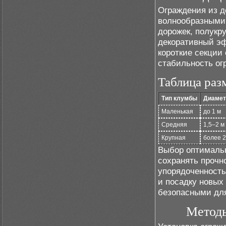
Ограждения из д
волнообразными
дорожек, полукр
декоративный э
короткие секции 
стабильность ог
Таблица раз
Тип клумбы
Диамет
Маленькая
до 1 м
Средняя
1,5–2 м
Крупная
более 2
Выбор оптимальн
сохранять прочно
упорядоченность
и посадку новых
безопасными для
Методы