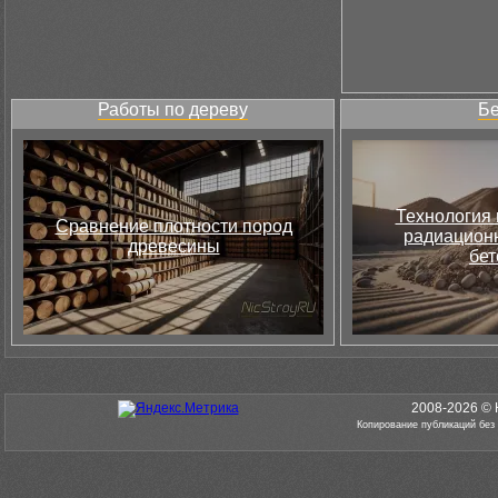
Работы по дереву
Бе
Технология 
Сравнение плотности пород
радиацион
древесины
бет
2008-2026 © 
Копирование публикаций без