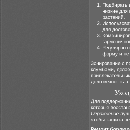
Подбирать 
низкие для
растений.
Использова
для долгове
Комбиниров
гармоничног
Регулярно 
форму и не
Зонирование с п
клумбами, делае
привлекательным
долговечность в
Уход
Для поддержания
которые восстан
Ограждение
лучш
чтобы защита не
Ремонт бордюр