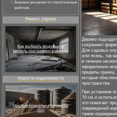
Базовые расценки по строительным
работам
Ремонт, отделка
Дерево подходит
сохраняют форму
Как выбрать модульную
Для садовых клу
мебель под размер комнаты
или ясень, так 
в течение нескол
оформления низк
пределы границ.
которые обеспеч
Новости недвижимости
пространства.
При установке о
70 см и использ
это помогает пр
Чистые комнаты: стандарты
повреждений кор
ISO
таким ограждение