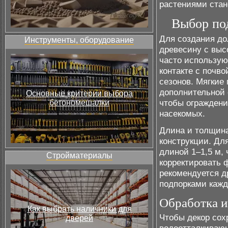
растениями стан
Выбор по
Для создания до
Инструменты, оборудование
древесину с выс
часто использую
контакте с почво
сезонов. Мягкие 
дополнительной 
Основные критерии выбора
чтобы ограждени
бетономешалки
насекомых.
Длина и толщина
конструкции. Дл
длиной 1–1,5 м, 
Стройматериалы
корректировать 
рекомендуется д
подпорками кажд
Обработка и
Как выбрать наличники для
Чтобы декор сох
дверей