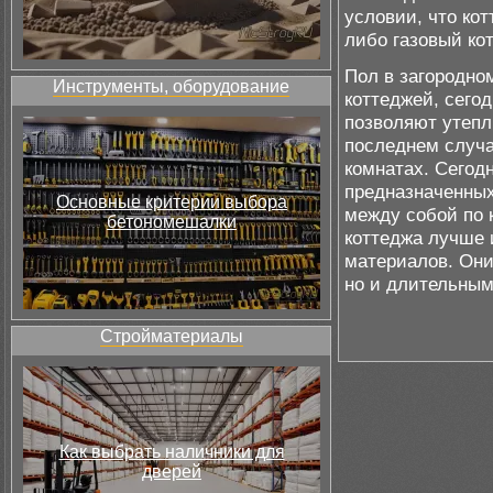
условии, что кот
либо газовый кот
Пол в загородно
Инструменты, оборудование
коттеджей, сего
позволяют утепл
последнем случа
комнатах. Сегод
предназначенных
Основные критерии выбора
между собой по 
бетономешалки
коттеджа лучше 
материалов. Они
но и длительным
Стройматериалы
Как выбрать наличники для
дверей