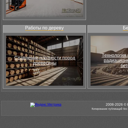
Работы по дереву
Бе
Технология 
Сравнение плотности пород
радиацион
древесины
бет
2008-2026 © 
Копирование публикаций без