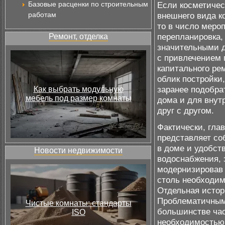
Базовые расценки по строительным
Если косметичес
работам
внешнего вида к
то в число меро
перепланировка, 
Ремонт, отделка
значительными д
с привлечением 
капитального ре
облик постройки
заранее подобра
Как выбрать модульную
мебель под размер комнаты
дома и для внут
друг с другом.
Фактически, гла
представляет со
в доме и удобст
Новости недвижимости
водоснабжения, 
модернизировав 
столь необходим
Отдельная истор
Проблематичным 
Чистые комнаты: стандарты
большинстве час
ISO
необходимостью 