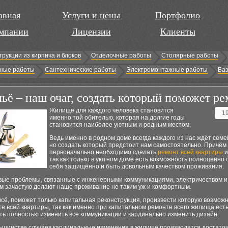
авная
Услуги и цены
Портфолио
мпании
Лицензии
Клиенты
трукции из кирпича и блоков
Отделочные работы
Столярные работы
ные работы
Сантехнические работы
Электромонтажные работы
Баз
ьё – наш очаг, создать который поможет ре
Жилище для каждого человека становится
1
именно той обителью, которая на долгие годы
становится наиболее уютным и родным местом.
Ведь именно в родном доме всегда каждого из нас ждёт семе
но создать который предстоит нам самостоятельно. Причём
первоначально необходимо сделать
ремонт всей квартиры
и
так как только в уютном доме есть возможность полноценно
себя защищённо и быть довольным качеством проживания.
вые проблемы, связанные с инженерными коммуникациями, электричеством и
м зачастую делают наше проживание не таким уж и комфортным.
сё, поможет только капитальная реконструкция, произвести которую возможн
е всей квартиры, так как именно при капитальном ремонте всего жилища ест
ть полностью изменить все коммуникации и кардинально изменить дизайн.
льшинстве случаев кардинальные изменения в жилище производятся достаточ