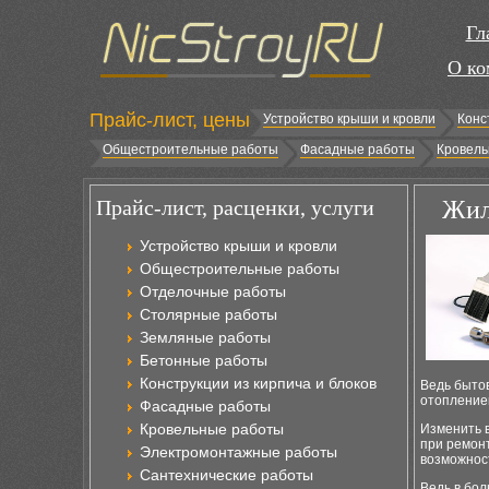
Гл
О ко
Прайс-лист, цены
Устройство крыши и кровли
Конс
Общестроительные работы
Фасадные работы
Кровель
Прайс-лист, расценки, услуги
Жил
Устройство крыши и кровли
Общестроительные работы
Отделочные работы
Столярные работы
Земляные работы
Бетонные работы
Конструкции из кирпича и блоков
Ведь быто
отопление
Фасадные работы
Кровельные работы
Изменить в
при ремонт
Электромонтажные работы
возможнос
Сантехнические работы
Ведь в бо