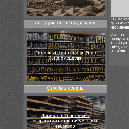
Так что пр
Инструменты, оборудование
финансиров
несомненн
Именно в т
предусмот
только уют
гнёздышка,
времени.
Основные критерии выбора
бетономешалки
Стройматериалы
Ламинат в сочетании с
ковровыми покрытиями: стиль
и комфорт