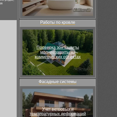
ия
Работы по кровле
Проверка зон защиты
молниезащиты на
коммерческих объектах
Фасадные системы
Учет ветровых и
температурных деформаций