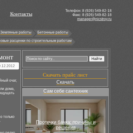
Телефон: 8 (
926
) 549-82-18
Контакты
Факс: 8 (926) 549-82-18
manager@nicstroy.ru
Земляные работы
Бетонные работы
овые расценки по строительным работам
монт
9.12.2012
Скачать прайс лист
йный очаг,
Скачать
ли дома,
Сам себе сантехник
 ощущать
о только
ь
Протечки бачка: причины и
решения
но редко,