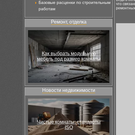
Базовые расценки по строительным
что связа
ремонтных
работам
Ремонт, отделка
Как выбрать модульную
мебель под размер комнаты
Новости недвижимости
Чистые комнаты: стандарты
ISO