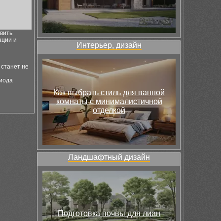
твить
ации и
Интерьер, дизайн
 станет не
риода
Как выбрать стиль для ванной
комнаты с минималистичной
отделкой
Ландшафтный дизайн
Подготовка почвы для лиан