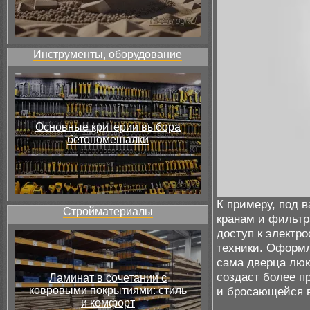
Инструменты, оборудование
Основные критерии выбора
бетономешалки
К примеру, под в
Стройматериалы
кранам и фильтр
доступ к электро
техники. Оформл
сама дверца люк
создаст более п
Ламинат в сочетании с
ковровыми покрытиями: стиль
и бросающейся в
и комфорт