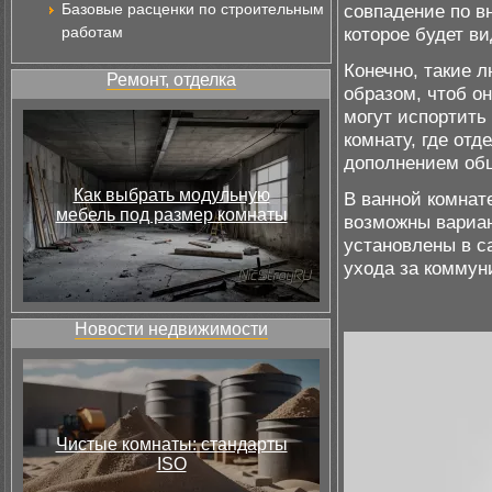
Базовые расценки по строительным
совпадение по в
работам
которое будет в
Конечно, такие 
Ремонт, отделка
образом, чтоб он
могут испортить
комнату, где от
дополнением общ
Как выбрать модульную
В ванной комнате
мебель под размер комнаты
возможны вариан
установлены в с
ухода за коммун
Новости недвижимости
Чистые комнаты: стандарты
ISO