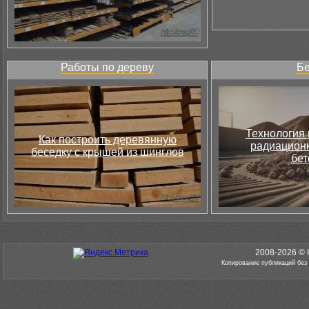
Работы по дереву
Бе
Технология 
Как построить деревянную
радиацион
беседку с крышей из шинглов
бет
2008-2026 © 
Копирование публикаций без