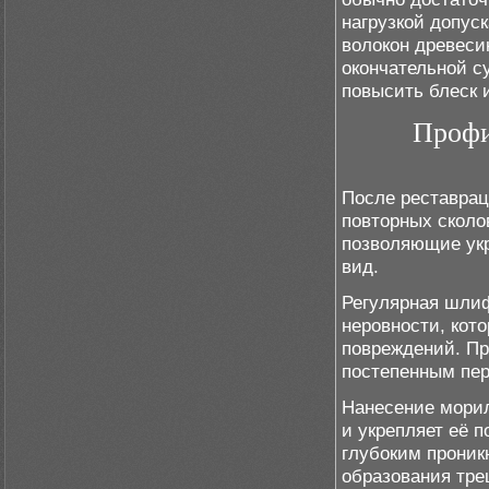
нагрузкой допус
волокон древеси
окончательной с
повысить блеск 
Профи
После реставрац
повторных сколо
позволяющие укр
вид.
Регулярная шлиф
неровности, кот
повреждений. Пр
постепенным пер
Нанесение морил
и укрепляет её 
глубоким проник
образования тре