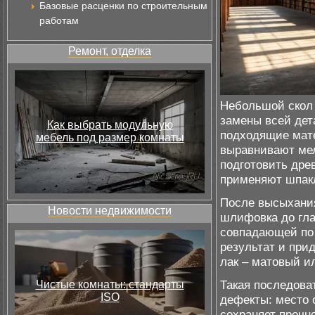
Базовые расценки по строительным
работам
Ремонт, отделка
Небольшой скол 
замены всей дет
Как выбрать модульную
подходящие мат
мебель под размер комнаты
выравнивают мел
подготовить дре
применяют шпакл
После высыхания
Новости недвижимости
шлифовка до гла
совпадающей по 
результат и при
лак – матовый и
Такая последова
Чистые комнаты: стандарты
ISO
дефекты: место 
сохраняет прочн