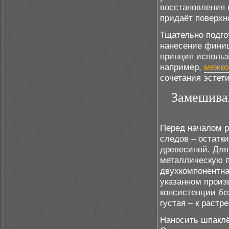
восстановления 
придаёт поверхн
Тщательно подго
нанесение финиш
принцип использ
например,
межко
сочетания эстет
Замешива
Перед началом р
следов – остатк
древесиной. Для
металлическую п
двухкомпонентна
указанном произ
консистенции бе
густая – к раст
Наносить шпаклё