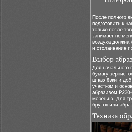
После полного в
подготовить к н
только после тог
занимает не мен
воздуха должна 
и отслаивание п
Выбор абраз
Для начального 
бумагу зернисто
шпаклёвки и доб
участком и осно
абразивом P220–
морению. Для т
брусок или абраз
Техника обр