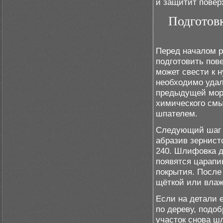
и защитит повер
Подготов
Перед началом р
подготовить пов
может свести к 
необходимо удали
предыдущей мори
химического смы
шпателем.
Следующий шаг 
абразив зернист
240. Шлифовка д
появятся царапи
покрытия. После
щёткой или влаж
Если на детали 
по дереву, подо
участок снова ш