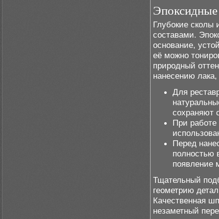
Эпоксидные
Глубокие сколы 
составами. Эпок
основание, усто
её можно тониро
природный оттен
нанесению лака,
Для рестав
натуральные
сохраняют с
При работе
использова
Перед нане
полностью в
появление 
Тщательный подб
геометрию детал
Качественная шп
незаметный пере