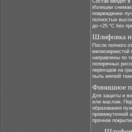
Состав вводят в
Излишки снимают
повреждении луч
полностью высох
до +25 °C без п
Шлифовка и
После полного о
мелкозернистой 
направлены по т
поперечных рисо
переходов на гр
пыль мягкой тка
Финишное п
Для защиты и во
или маслом. Пер
образования пуз
промежуточной ш
прочное покрыти
Шлифовк