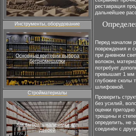
реставрация про
дальнейшее расс
Определен
Инструменты, оборудование
Перед началом р
повреждения и с
при дневном све
Основные критерии выбора
волокон, матери
бетономешалки
потребует допол
превышает 1 мм и
глубокие сколы 
шлифовкой.
Стройматериалы
Проверить струк
без усилий, вол
оценки пригодно
трещины и степе
определить, не 
Как выбрать наличники для
соединён с друг
дверей