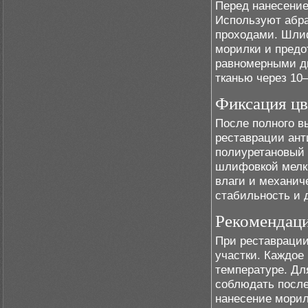
Перед нанесени
Используют абра
проходами. Шлиф
морилки и предо
равномерными д
тканью через 10–
Фиксация цв
После полного в
реставрации ант
полиуретановый 
шлифовкой мелки
влаги и механич
стабильность и 
Рекомендаци
При реставрации
участки. Каждое
температуре. Дл
соблюдать после
нанесение морил