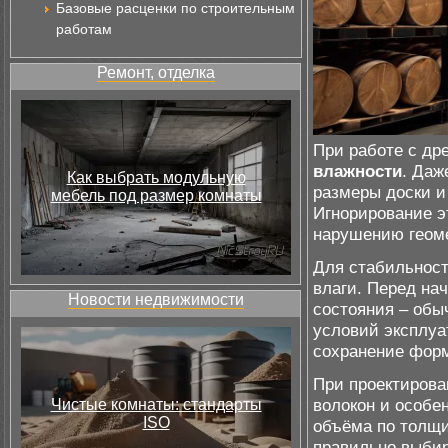
Базовые расценки по строительным
работам
Ремонт, отделка
При работе с др
влажности
. Даж
Как выбрать модульную
размеры доски и
мебель под размер комнаты
Игнорирование э
нарушению геоме
Для стабильност
влаги. Перед на
Новости недвижимости
состояния – обы
условий эксплуа
сохранение форм
При проектирова
волокон и особе
Чистые комнаты: стандарты
ISO
объёма по толщи
правильно выбир