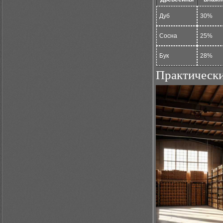
Дуб
30%
Сосна
25%
Бук
28%
Практически