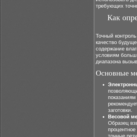
требующих точно
Как опр
Точный контроль
качество будуще
содержание влаг
условиям больши
диапазона вызыв
Основные м
Электронн
позволяющи
показаниям
рекомендует
заготовки.
Весовой ме
Образец вз
процентное
точные резу