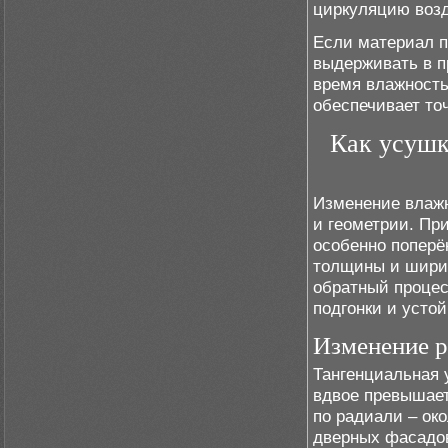
циркуляцию возд
Если материал п
выдерживать в п
время влажность
обеспечивает то
Как усушк
Изменение влажн
и геометрии. Пр
особенно поперё
толщины и шири
обратный процесс
подгонки и усто
Изменение 
Тангенциальная 
вдвое превышает
по радиали – ок
дверных фасадов