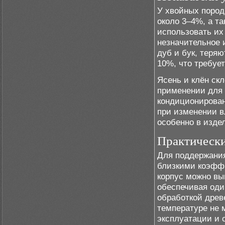
У хвойных пород,
около 3–4%, а т
использовать их
незначительное 
дуб и бук, теря
10%, что требуе
Ясень и клён ск
применении для 
кондиционирован
при изменении 
особенно в изде
Практическ
Для поддержания
близкими коэфф
корпус можно вы
обеспечивая оди
обработкой древ
температуре не 
эксплуатации и 