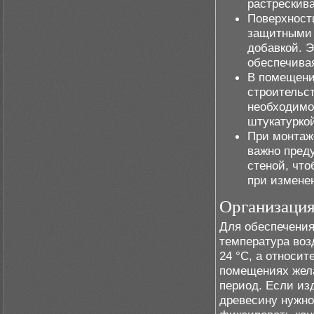
растрескива
Поверхност
защитными 
добавкой. Э
обеспечива
В помещени
строительс
необходимо 
штукатурко
При монтаж
важно пред
стеной, чт
при измене
Организация
Для обеспечения
температура воз
24 °C, а относи
помещениях жела
период. Если из
древесину нужно