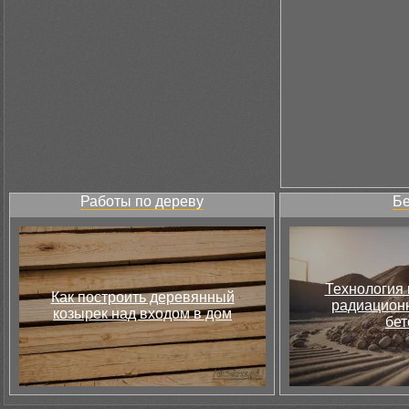
Работы по дереву
Бе
Технология 
Как построить деревянный
радиацион
козырек над входом в дом
бет