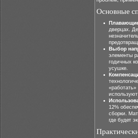
Основные сп
Плавающие
дверцах. Д
незначител
предотвращ
Выбор нап
элементы р
годичных ко
усушке.
Компенсац
технологиче
«работать»
используют 
Использова
12% обеспе
сборки. Ма
где будет э
Практическ