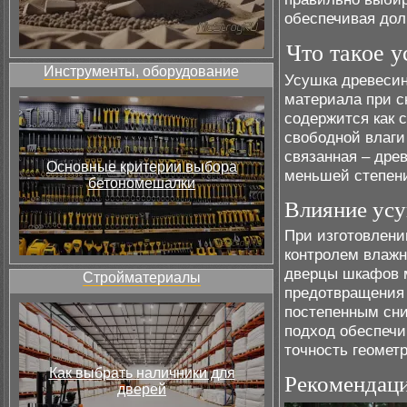
обеспечивая дол
Что такое 
Инструменты, оборудование
Усушка древесин
материала при с
содержится как 
свободной влаги
связанная – дре
Основные критерии выбора
меньшей степени
бетономешалки
Влияние усу
При изготовлени
контролем влажн
дверцы шкафов м
Стройматериалы
предотвращения
постепенным сни
подход обеспечи
точность геометр
Как выбрать наличники для
Рекомендаци
дверей