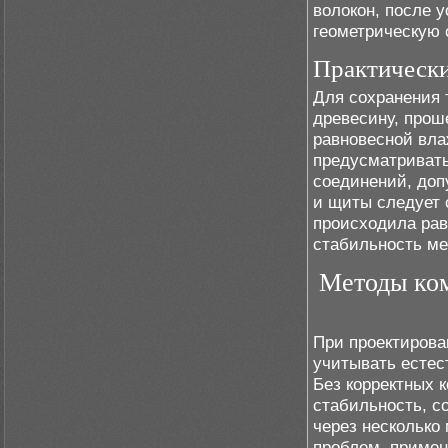
волокон, после 
геометрическую
Практическ
Для сохранения 
древесину, про
равновесной вла
предусматривать
соединений, доп
и щиты следует 
происходила рав
стабильность ме
Методы ком
При проектирова
учитывать естес
Без корректных 
стабильность, с
через несколько
проблем, приме