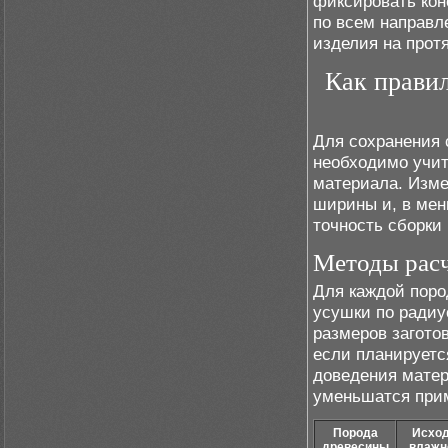
фиксировать кон
по всем направл
изделия на прот
Как правил
Для сохранения 
необходимо учит
материала. Изм
ширины и, в мен
точность сборки
Методы рас
Для каждой пор
усушки по радиу
размеров загото
если планируетс
доведения матер
уменьшатся прим
Порода
Исхо
древесины
влажн