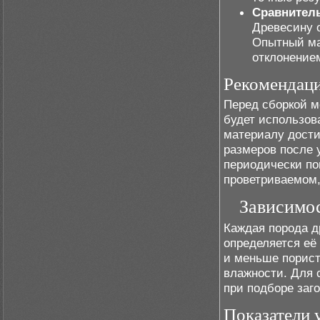
Сравнител
Древесину о
Опытный ма
отклонение
Рекомендаци
Перед сборкой м
будет использов
материалу дости
размеров после 
периодически по
проветриваемом,
Зависимос
Каждая порода д
определяется её
и меньше порист
влажности. Для 
при подборе заг
Показатели 