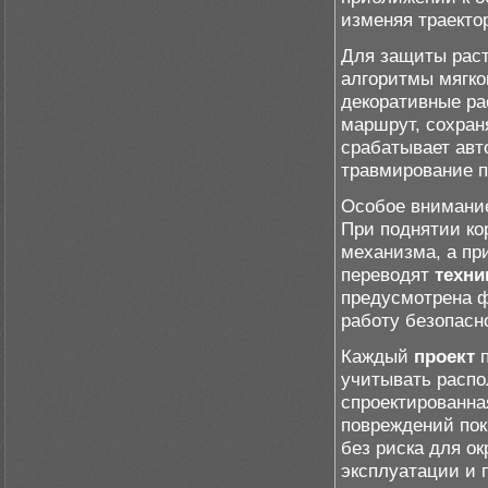
изменяя траекто
Для защиты раст
алгоритмы мягко
декоративные ра
маршрут, сохран
срабатывает авт
травмирование п
Особое внимание
При поднятии ко
механизма, а пр
переводят
техни
предусмотрена ф
работу безопасн
Каждый
проект
п
учитывать распо
спроектированна
повреждений пок
без риска для о
эксплуатации и 