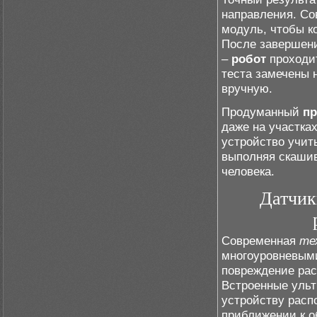
направления. С
модуль, чтобы к
После завершени
–
робот
проходит
теста замечены 
вручную.
Продуманный
пр
даже на участка
устройство учит
выполняя скашив
человека.
Датчик
Современная
те
многоуровневым
повреждение рас
Встроенные ульт
устройству расп
приближении к о