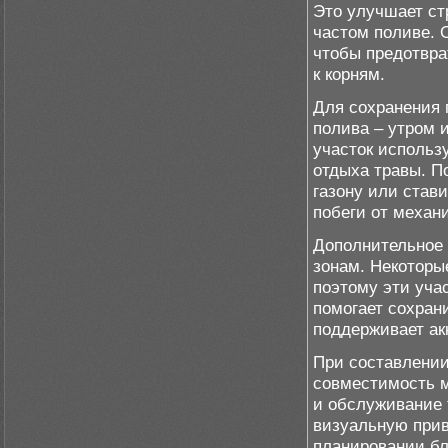
Это улучшает ст
частом поливе. 
чтобы предотвра
к корням.
Для сохранения 
полива – утром 
участок использу
отдыха травы. П
газону или став
побеги от механ
Дополнительное 
зонам. Некоторы
поэтому эти уча
помогает сохран
поддерживает ак
При составлении
совместимость м
и обслуживание 
визуальную прив
планировании бл