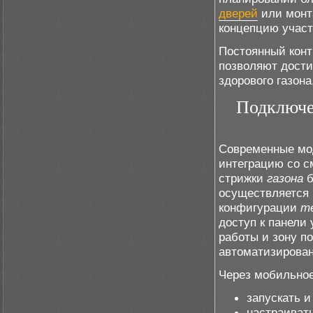
дверей
или монт
концепцию участ
Постоянный конт
позволяют достич
здорового газон
Подключе
Современные мо
интеграцию со с
стрижки
газона
б
осуществляется ч
конфигурации
т
доступ к панели
работы и зону п
автоматизирова
Через мобильно
запускать и
настраиват