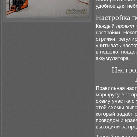
удобное для неб
Настройка п
Каждый
проект
п
настройки. Неко
стрижки, регули
учитывать частот
в неделю, подде
аккумулятора.
Настро
Правильная наст
маршруту без пр
схему участка с
этой схемы выпо
который задаёт 
проводом и крае
выходили за пре
Точный результа