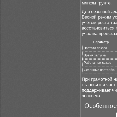
мягком грунте.
Для сезонной ад
Весной режим ус
учётом роста тр
восстановиться 
участка предска
Параметр
Частота покоса
Время запуска
Работа при дожде
Сезонные настройки
При грамотной н
становится част
поддерживает чи
человека.
Особенност