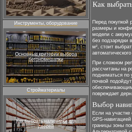
Как выбрат
Перед покупкой 
Инструменты, оборудование
размеры и конф
модели с аккуму
без подзарядки 
м², стоит выбра
автоматического 
Основные критерии выбора
бетономешалки
При сложном ре
рассчитаны на р
подниматься по 
почвой подойдут
обеспечивающими
Стройматериалы
повреждает дерн
Выбор навиг
Если на участке
GPS-навигацией 
Как выбрать наличники для
границы зоны по
дверей
Альтернативой с