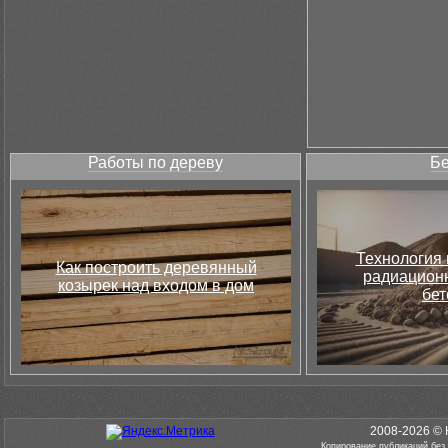
Работы по дереву
Бе
Технология 
Как построить деревянный
радиацион
козырек над входом в дом
бет
2008-2026 © 
Копирование публикаций без