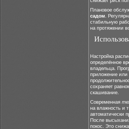
снижает риск по
Плановое обслу
садом
. Регуляр
стабильную рабо
на протяжении вс
Использов
Настройка распи
определённое вр
владельца. Прог
приложение или 
продолжительнос
сохраняет равно
скашивание.
Современная
те
на влажность и 
автоматически п
После высыхания
покос. Это сниж