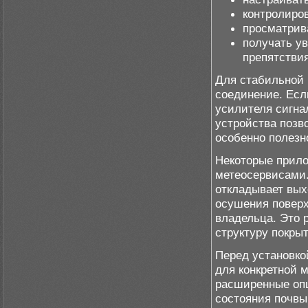
контролиров
просматрива
получать у
препятствия
Для стабильной 
соединение. Есл
усилителя сигна
устройства позв
особенно полезн
Некоторые прил
метеосервисами.
откладывает вых
осушения поверх
владельца. Это 
структуру покры
Перед установко
для конкретной 
расширенные опц
состояния почвы