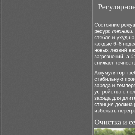
Регулярно
Состояние режущ
ресурс
техники
.
стебля и ухудш
каждые 6–8 неде
новых лезвий ва
загрязнений, а 
снижает точность
Аккумулятор тре
стабильную прои
заряда и темпер
устройство с по
заряда для длит
станция должна 
избежать перегр
Очистка и с