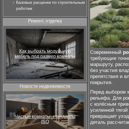
Базовые расценки по строительным
работам
Ремонт, отделка
Как выбрать модульную
Современный
ро
мебель под размер комнаты
требующие точно
маршруту, распо
без участия вла
препятствия и в
покрытия.
Новости недвижимости
Перед выбором м
рельефа. Для ро
с колёсным прив
усиленной тягой
превращает уход
Чистые комнаты: стандарты
ISO
деталь рассчита