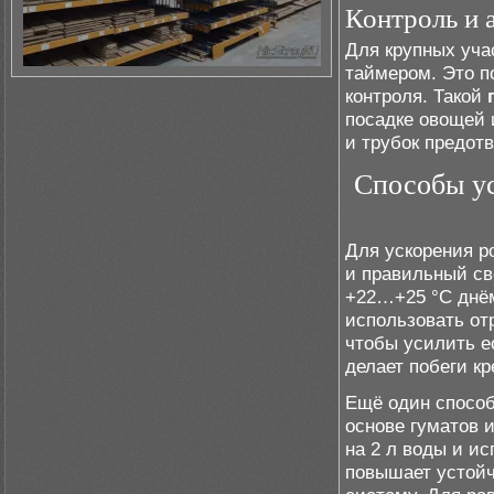
Контроль и 
Для крупных уча
таймером. Это п
контроля. Такой
посадке овощей 
и трубок предот
Способы ус
Для ускорения р
и правильный св
+22…+25 °C днём
использовать от
чтобы усилить е
делает побеги к
Ещё один способ
основе гуматов и
на 2 л воды и ис
повышает устойч