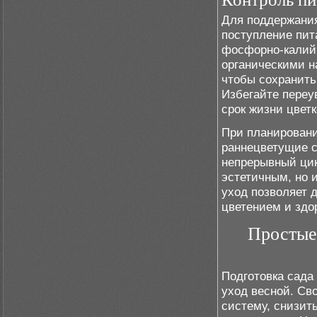
Для поддержания
поступление пит
фосфорно-калийн
органическими н
чтобы сохранить
Избегайте переу
срок жизни цветк
При планировани
раннецветущие с
непрерывный цик
эстетичным, но 
уход позволяет
цветением и здо
Простые
Подготовка сада
уход весной. Св
систему, снизит