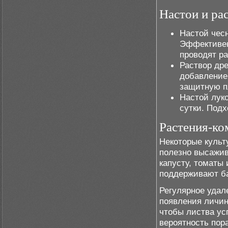
Настои и ра
Настой чесн
Эффективен
проводят ра
Раствор дре
добавление
защитную п
Настой луко
сутки. Подх
Растения-ко
Некоторые культ
полезно высажив
капусту, томаты
поддерживают б
Регулярное удал
появления личин
чтобы листва ус
вероятность пор