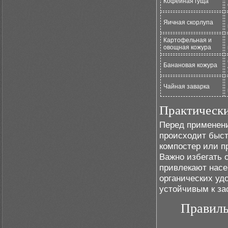
Кофейная гуща
Яичная скорлупа
Картофельная и
овощная кожура
Банановая кожура
Чайная заварка
Практическ
Перед применени
происходит быст
компостер или п
Важно избегать о
привлекают насе
органических уд
устойчивым к за
Правиль