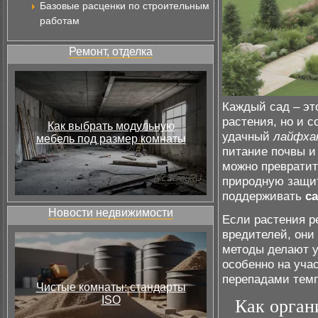
Базовые расценки по строительным
работам
Ремонт, отделка
Каждый сад – э
растения, но и с
Как выбрать модульную
удачный
лайфха
мебель под размер комнаты
питание почвы и
можно превратит
природную защит
поддерживать
с
Новости недвижимости
Если растения ре
вредителей, они
методы делают у
особенно на уча
перепадами тем
Чистые комнаты: стандарты
ISO
Как орган