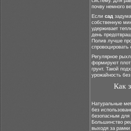
систему. Для ра
почву немного в
Если
сад
задума
собственную мин
удерживает тепл
день предотвращ
Полив лучше про
спровоцировать 
Регулярное рых
формируют плотн
грунт. Такой по
урожайность без
Как 
Натуральные мет
без использован
безопасным для 
Большинство реш
выходя за рамк