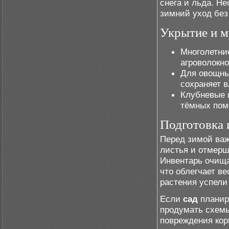
снега и льда. Н
зимний уход без
Укрытие и м
Многолетни
агроволокно
Для овощны
сохраняет в
Клубневые 
тёмных пом
Подготовка 
Перед зимой важ
листья и отмерш
Инвентарь очищ
что облегчает в
растения успели
Если
сад
планир
продумать схем
повреждения кор