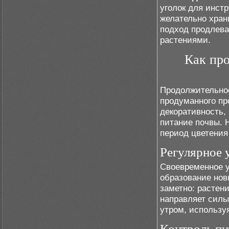
уголок для инст
желательно храни
подход продлева
растениями.
Как про
Продолжительное
продуманного пр
декоративность,
питание почвы. 
период цветения
Регулярное 
Своевременное у
образование нов
заметно: растен
направляет силы
утром, использу
Контроль пи