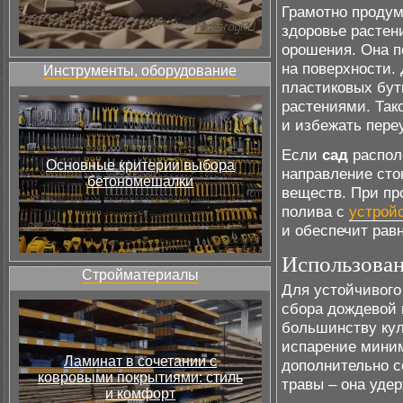
Грамотно продум
здоровье растен
орошения. Она п
на поверхности.
Инструменты, оборудование
пластиковых бут
растениями. Так
и избежать пере
Если
сад
располо
Основные критерии выбора
направление сто
бетономешалки
веществ. При пр
полива с
устрой
и обеспечит рав
Использован
Стройматериалы
Для устойчивог
сбора дождевой 
большинству кул
испарение миним
Ламинат в сочетании с
дополнительно с
ковровыми покрытиями: стиль
травы – она уде
и комфорт