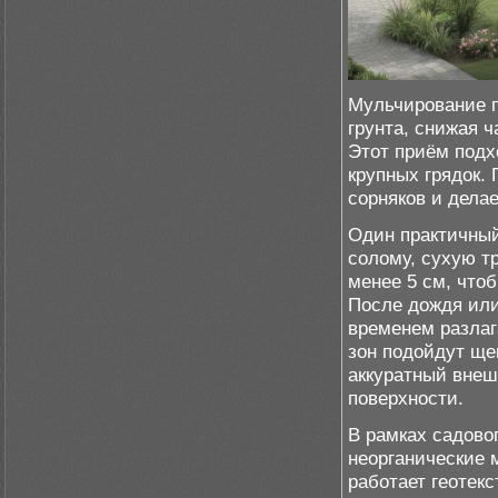
Мульчирование п
грунта, снижая 
Этот приём подх
крупных грядок.
сорняков и дела
Один практичны
солому, сухую т
менее 5 см, что
После дождя или
временем разлаг
зон подойдут ще
аккуратный внеш
поверхности.
В рамках садово
неорганические 
работает геотек