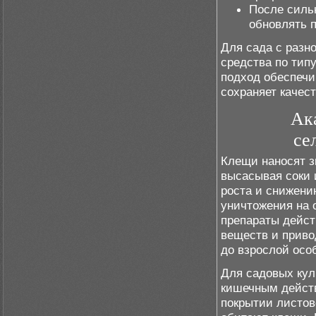
После силь
обновлять 
Для сада с разн
средства по тип
подход обеспечи
сохраняет качест
Ак
се
Клещи наносят з
высасывая соки 
роста и снижени
уничтожения на 
препараты дейст
веществ и приво
до взрослой осо
Для садовых кул
кишечным дейст
покрытии листов