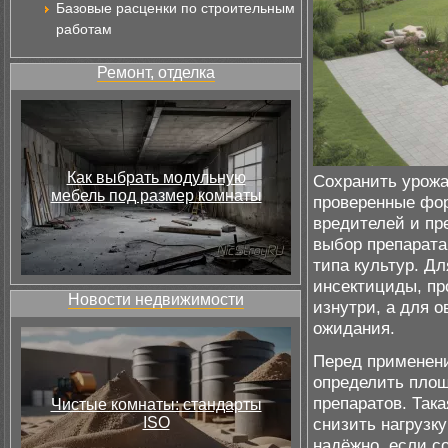
Базовые расценки по строительным
работам
Ремонт, отделка
Как выбрать модульную
Сохранить урожа
мебель под размер комнаты
проверенные фо
вредителей и пр
выбор препарата
типа культур. Д
инсектициды, пр
Новости недвижимости
изнутри, а для о
ожидания.
Перед применени
определить площ
препаратов. Така
Чистые комнаты: стандарты
ISO
снизить нагрузк
надёжно, если с