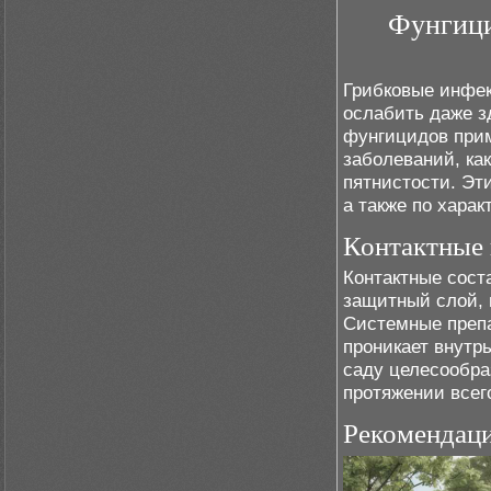
Фунгици
Грибковые инфек
ослабить даже з
фунгицидов прим
заболеваний, ка
пятнистости. Эт
а также по харак
Контактные
Контактные сост
защитный слой, 
Системные препа
проникает внутр
саду целесообра
протяжении всег
Рекомендац