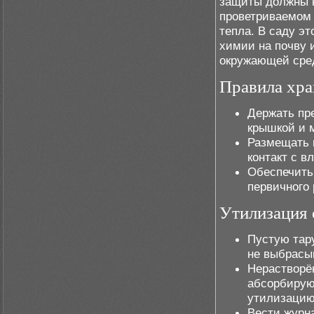
защиты должны н
проветриваемом 
тепла. В саду э
химии на почву 
окружающей сре
Правила хра
Держать пре
крышкой и 
Размещать 
контакт с в
Обеспечить
первичного 
Утилизация 
Пустую тар
не выбрасыв
Нерастворё
абсорбирую
утилизацию
Вести журн