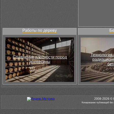
Работы по дереву
Бе
Технология 
Сравнение плотности пород
радиацион
древесины
бет
2008-2026 © 
Копирование публикаций без