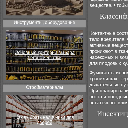
вещества, чтобы
Классиф
Инструменты, оборудование
Контактные сост
тело вредителя.
активные вещест
проникают в тка
Основные критерии выбора
насекомых и воз
бетономешалки
для плодовых ку
Фумиганты испол
хранилищах, зер
дыхательные пут
Стройматериалы
При планировани
роста и погодны
остаточного вли
Инсектиц
Как выбрать наличники для
дверей