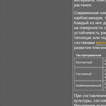
материала, обес
растения.
Современная хим
карбоксамидов, 
Каждый из них д
на поверхности 
устойчивость ра
теплицах или по
системами
вент
развитие плесен
Тип протравителя
Контактный
Системный
Комбинированный
При составлении
культуры, состо
Регулярное испо