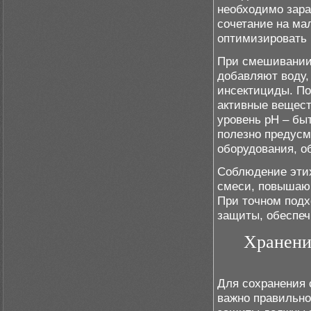
необходимо зара
сочетание на ма
оптимизировать 
При смешивании 
добавляют воду,
инсектициды. По
активные вещест
уровень pH – бы
полезно предус
оборудования, о
Соблюдение этих
смеси, повышающ
При точном подх
защиты, обеспеч
Хранени
Для сохранения 
важно правильно