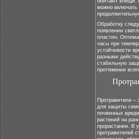
обитают клещи. 
можно включать
продолжительную
Обработку следу
появлении светл
пластин. Оптима
часы при темпер
устойчивости вр
разными действ
стабильную защи
протяжении всег
Протрав
Протравители – 
для защиты семя
почвенных вреди
растений на ран
прорастании. В 
протравителей с