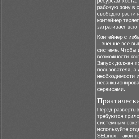
ресурсам хоста.
рабочую зону в 
свободно расти и
контейнер теряе
затрагивает всю
Контейнер с изб
– внешне всё вы
системе. Чтобы 
возможности ко
Запуск должен п
пользователя, а 
необходимости и
несанкционирова
сервисами.
Практическ
Перед развертыв
требуются прилож
системным сокет
используйте отд
SELinux. Такой 