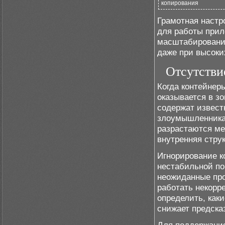
копирования
Грамотная настр
для работы прил
масштабировании
даже при высоких
Отсутстви
Когда контейнер
оказывается в з
содержат извест
злоумышленникам
разрастаются ме
внутренняя стру
Игнорирование к
нестабильной по
неожиданные пр
работать некорр
определить, как
снижает предска