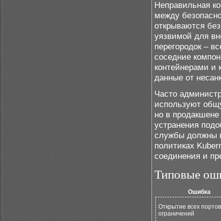
Неправильная ко
между безопасно
открываются без
уязвимой для вн
перегородок – вс
соседние компон
контейнерами и 
данные от несан
Часто администр
используют общу
но в продакшене
устранения подо
службы должны в
политиках Kuber
соединения и пр
Типовые оши
Ошибка
Открытие всех портов
ограничений