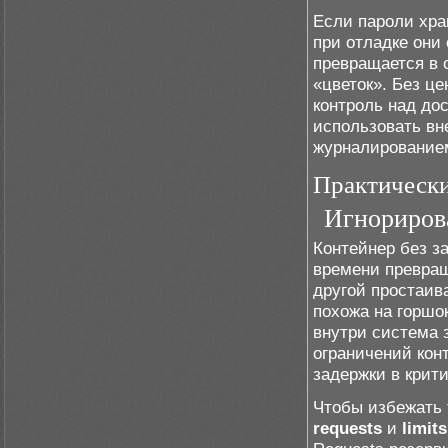
Если пароли хра
при отладке они
превращается в 
«цветок». Без ц
контроль над до
использовать вн
журналирование
Практическ
Игнориров
Контейнер без з
времени превращ
другой простаива
похожа на горшо
внутри система з
ограничений кон
задержки в крит
Чтобы избежать 
requests
и
limits