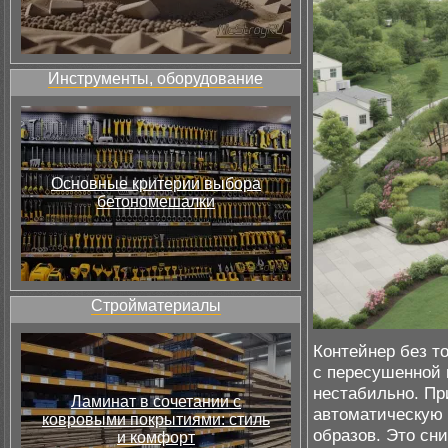
Инструменты, оборудование
Основные критерии выбора
бетономешалки
Стройматериалы
Контейнер без т
с пересушенной 
нестабильно. Пр
Ламинат в сочетании с
автоматическую 
ковровыми покрытиями: стиль
образов. Это сн
и комфорт