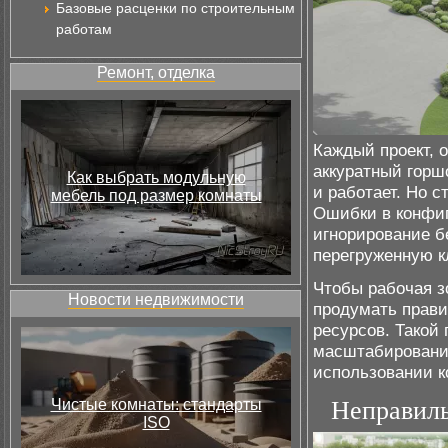
Базовые расценки по строительным
работам
Ремонт, отделка
Каждый проект, 
аккуратный горш
Как выбрать модульную
и работает. Но с
мебель под размер комнаты
Ошибки в конфиг
игнорирование б
перегруженную к
Чтобы рабочая з
Новости недвижимости
продумать прави
ресурсов. Такой 
масштабирование
использовании к
Чистые комнаты: стандарты
Неправиль
ISO