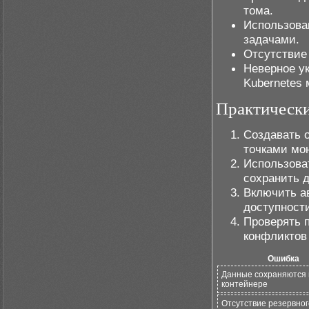
тома.
Использова
задачами.
Отсутствие
Неверное у
Kubernetes
Практическ
Создавать 
точками мо
Использова
сохранить д
Включить а
доступност
Проверять 
конфликтов
Ошибка
Данные сохраняются 
контейнере
Отсутствие резервног