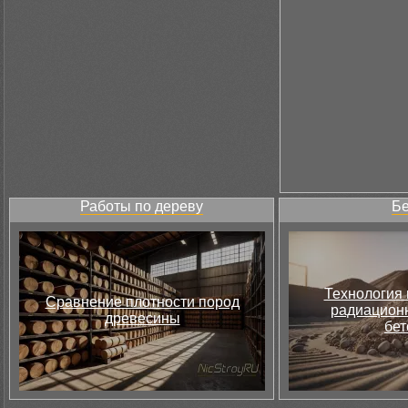
Работы по дереву
Бе
Технология 
Сравнение плотности пород
радиацион
древесины
бет