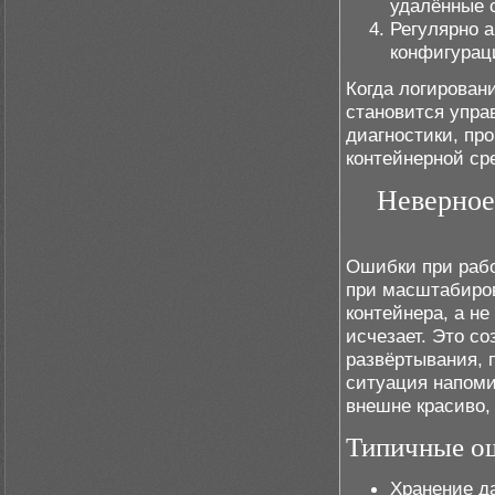
удалённые 
Регулярно а
конфигураци
Когда логирован
становится упра
диагностики, пр
контейнерной ср
Неверное
Ошибки при рабо
при масштабиров
контейнера, а не
исчезает. Это с
развёртывания, 
ситуация напоми
внешне красиво,
Типичные о
Хранение д