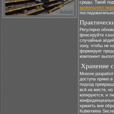
среды. Такой по
кровельного пиро
последовательно
Практическ
Регулярно обнов
фиксируйте хэши
случайные апдей
зону, чтобы не 
формирует предс
компонент выпол
Хранение с
Многие разработ
доступа прямо в
подход превраща
всё на месте, н
копируются, и л
конфиденциальны
хранить вне обра
Kubernetes Secr