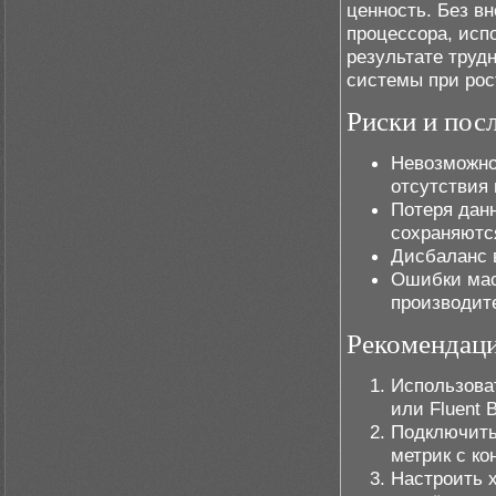
ценность. Без в
процессора, исп
результате труд
системы при рос
Риски и пос
Невозможно
отсутствия
Потеря данн
сохраняютс
Дисбаланс в
Ошибки мас
производит
Рекомендац
Использоват
или Fluent 
Подключить
метрик с ко
Настроить х