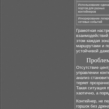
Использование одина
портов для разных
контейнеров
Игнорирование логир
сетевых событий
Грамотная настр
взаимодействий 
этом каждая зон
маршрутами и по
устойчивой даже
Проблем
Отсутствие цент
управлении конт
анализ становит
теряет прозрачн
Такая ситуация 
хаотично, а пор
Контейнер, не п
горшок без дрен