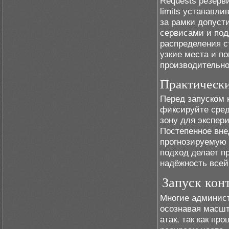
Requests резерв
limits устанавл
за рамки допуст
сервисами и под
распределения с
узкие места и п
производительно
Практическ
Перед запуском 
фиксируйте сред
зону для экспер
Постепенное вне
прогнозируемую 
подход делает п
надёжность всей
Запуск кон
Многие админист
осознавая масшт
атак, так как пр