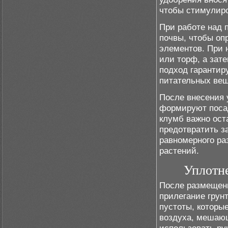
чтобы стимулиро
При работе над 
почвы, чтобы оп
элементов. При 
или торф, а зат
подход гарантир
питательных вещ
После внесения 
формируют посад
клумб важно ост
предотвратить з
равномерного ра
растений.
Уплотне
После размещени
прилегание грунт
пустоты, которы
воздуха, мешающ