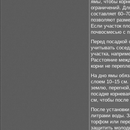
ямы
, чтобы кор
ограничений. Дл
составляет 60–7
позволяют разме
Если участок пл
почвосмесью с п
Перед посадкой
учитывать сосед
участка, наприм
Расстояние межд
корни не перепле
На дно ямы обяз
слоем 10–15 см.
землю, перегной
посадке корнева
см, чтобы после 
После установки
литрами воды. З
торфом или пере
защитить молоды