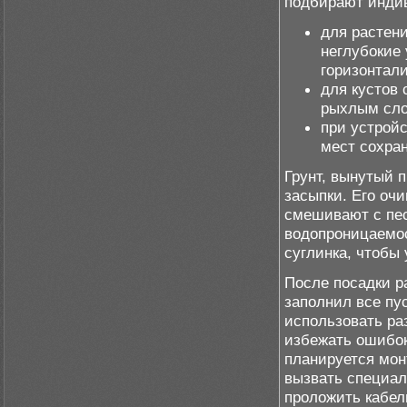
подбирают инди
для растен
неглубокие 
горизонтали
для кустов
рыхлым сло
при устрой
мест сохра
Грунт, вынутый п
засыпки. Его оч
смешивают с пес
водопроницаемос
суглинка, чтобы 
После посадки р
заполнил все пу
использовать ра
избежать ошибок
планируется мон
вызвать специа
проложить кабел