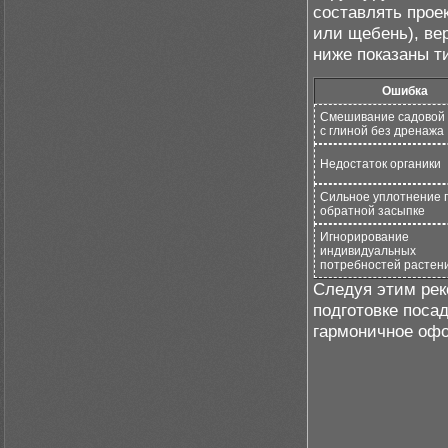
составлять прое
или щебень), ве
ниже показаны т
Ошибка
Смешивание садовой
с глиной без дренажа
Недостаток органики
Сильное уплотнение 
обратной засыпке
Игнорирование
индивидуальных
потребностей растен
Следуя этим рек
подготовке поса
гармоничное оф