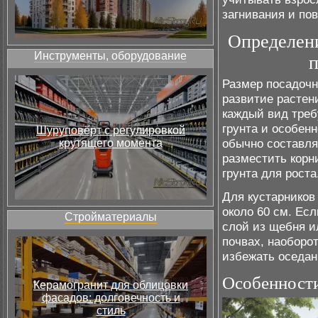
загнивания и по
Определен
Инструменты, оборудование
п
Размер посадочн
развитие растен
каждый вид треб
грунта и особен
Шуруповёрт с регулировкой
обычно составля
крутящего момента
разместить корн
грунта для роста
Для кустарников
около 60 см. Ес
Стройматериалы
слой из щебня и
почвах, наоборо
избежать оседан
Особенности
Керамогранит для облицовки
фасадов: долговечность и
стиль