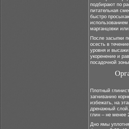
подбирают по ра
питательная сме
быстро просыхаю
использованием
марганцовки или
После засыпки п
осесть в течени
уровня и высажи
укоренение и ра
посадочной зоны
Орг
Плотный глинист
загниванию корн
избежать, на эт
дренажный слой.
глин – не менее 
Дно ямы уплотн