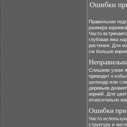
Ошибки при
Правильная подг
размера корнево
Часто встречает
глубокая яма на
растения. Для к
см больше корне
Неправильн
Слишком узкая я
приводит к избы
цилиндр или сле
деревьев диамет
корней. Для цве
относительно ко
Ошибки при 
Часто используют
структуру и кис