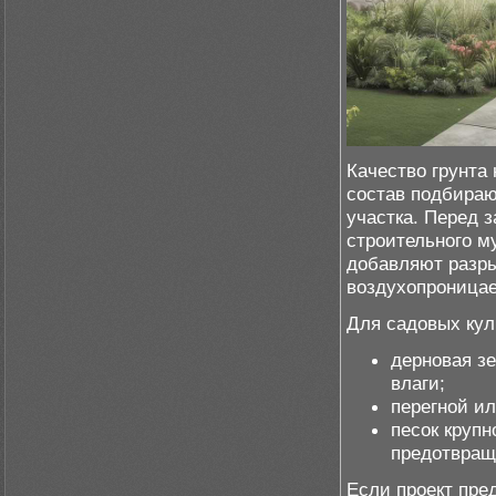
Качество грунта
состав подбираю
участка. Перед 
строительного м
добавляют разр
воздухопроницае
Для садовых кул
дерновая з
влаги;
перегной ил
песок круп
предотвращ
Если проект пре