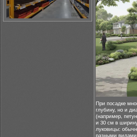
При посадке мно
глубину, но и д
(например, пету
и 30 см в ширин
луковицы: обычн
разными видами 