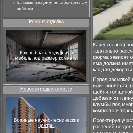
Базовые расценки по строительным
работам
Ремонт, отделка
Качественная пос
тщательно рассч
Как выбрать модульную
форма зависят о
мебель под размер комнаты
яма должна иметь
как для декорат
Перед засыпкой 
или глинистая, 
Новости недвижимости
щебня толщиной 
добавляют глину
клумбы под мног
компоста и торфа
Проектируя учас
Военные научно-технические
центры
растений не дол
учитывать взрос