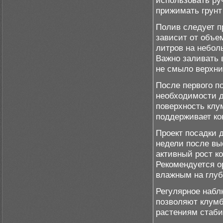
использовать ру
прижимать грунт 
Полив следует п
зависит от объем
литров на небол
Важно заливать 
не смыло верхни
После первого п
необходимости д
поверхность клу
поддерживает ко
Проект посадки 
недели после вы
активный рост к
Рекомендуется о
влажным на глуб
Регулярное набл
позволяют клумб
растениям стаби