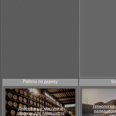
Работы по дереву
Бе
Технология 
Деревянные мостики и
радиацион
дорожки для ландшафта
бет