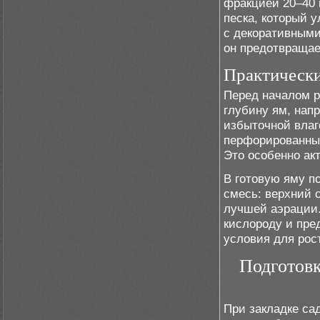
фракцией 20–40 
песка, который 
с декоративными
он предотвращае
Практически
Перед началом р
глубину ям, нап
избыточной влаг
перфорированных
Это особенно ак
В готовую яму п
смесь: верхний 
лучшей аэрации.
кислороду и пре
условия для рос
Подготовк
При закладке са