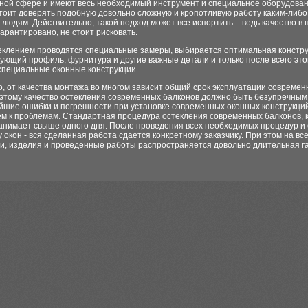
нной сфере и имеют весь необходимый инструмент и специальное оборудова
стоит доверять подобную довольно сложную и кропотливую работу каким-либо
людям. Действительно, такой подход может все испортить – ведь качество в
гарантировано, не стоит рисковать.
еклением проводятся специальные замеры, выбирается оптимальная констру
ующий профиль, фурнитура и другие важные детали и только после всего это
специальные оконные конструкции.
, от качества монтажа во многом зависит общий срок эксплуатации современ
тому качество остекления современных балконов должно быть безупречным. 
йшие ошибки и погрешности при установке современных оконных конструкци
ем к проблемам. Стандартная процедура остекления современных балконов, 
занимает свыше одного дня. После проведения всех необходимых процедур и
 окон - вся сделанная работа сдается конкретному заказчику. При этом на вс
ии, изделия и проведенные работы распространяется довольно длительная г