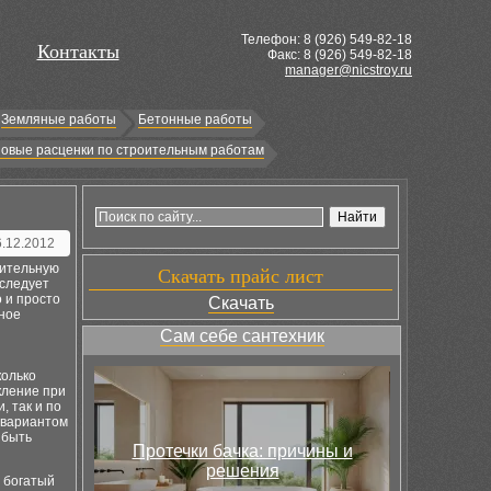
Телефон: 8 (
926
) 549-82-18
Контакты
Факс: 8 (926) 549-82-18
manager@nicstroy.ru
Земляные работы
Бетонные работы
овые расценки по строительным работам
6.12.2012
нительную
Скачать прайс лист
 следует
 и просто
Скачать
нное
Сам себе сантехник
колько
кление при
 так и по
 вариантом
 быть
Протечки бачка: причины и
решения
 богатый