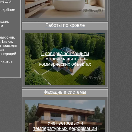
ние для
 подобном
кция,
Работы по кровле
го
ных окон.
Так как
й приводят
как
Проверка зон защиты
 операций
е
молниезащиты на
арантия.
коммерческих объектах
Фасадные системы
Учет ветровых и
температурных деформаций