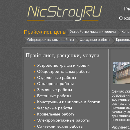
Гл
О ко
Прайс-лист, цены
Устройство крыши и кровли
Конс
Общестроительные работы
Фасадные работы
Кровель
Прайс-лист, расценки, услуги
Устройство крыши и кровли
Общестроительные работы
Отделочные работы
Столярные работы
Земляные работы
Сейчас уж
Бетонные работы
современны
доступные 
Конструкции из кирпича и блоков
разных сп
Фасадные работы
помощи осо
качеству 
Кровельные работы
для многи
Электромонтажные работы
полностью
Сантехнические работы
Разумеетс