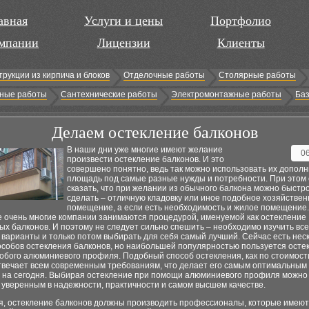
авная
Услуги и цены
Портфолио
мпании
Лицензии
Клиенты
трукции из кирпича и блоков
Отделочные работы
Столярные работы
ные работы
Сантехнические работы
Электромонтажные работы
Баз
Делаем остекление балконов
В наши дни уже многие имеют желание
0
произвести остекление балконов. И это
совершено понятно, ведь так можно использовать их допол
площадь под самые разные нужды и потребности. При этом
сказать, что при желании из обычного балкона можно быстро
сделать – отличную кладовку или иное подобное хозяйстве
помещение, а если есть необходимость и жилое помещение.
е очень многие компании занимаются процедурой, именуемой как остекление
х балконов. И поэтому не следует сильно спешить – необходимо изучить все
варианты и только потом выбирать для себя самый лучший. Сейчас есть нес
особов остекления балконов, но наибольшей популярностью пользуется осте
бого алюминиевого профиля. Подобный способ остекления, как по стоимости,
отвечает всем современным требованиям, что делает его самым оптимальным
х на сегодня. Выбирая остекление при помощи алюминиевого профиля можно
 уверенным в надежности, практичности и самом высшем качестве.
я, остекление балконов должны производить профессионалы, которые имеют