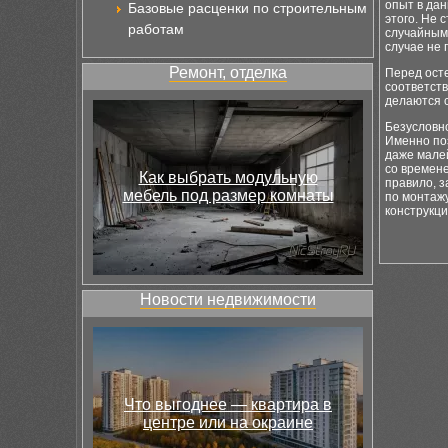
опыт в да
Базовые расценки по строительным
этого. Не 
работам
случайным 
случае не 
Ремонт, отделка
Перед ост
соответств
делаются 
Безусловно
Именно поэ
даже мале
со времен
Как выбрать модульную
правило, 
мебель под размер комнаты
по монтажу
конструкц
Новости недвижимости
Что выгоднее — квартира в
центре или на окраине