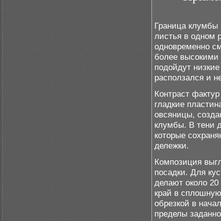
Граница клумбы 
листья в одном 
одновременно см
более высокими 
подойдут низкие 
расползался и н
Контраст фактур
гладкие пластин
овсяницы, созд
клумбы. В тени 
которые сохраня
дележки.
Композиция выгл
посадки. Для ку
делают около 20 
край в сплошную
обрезкой в нача
пределы заданн