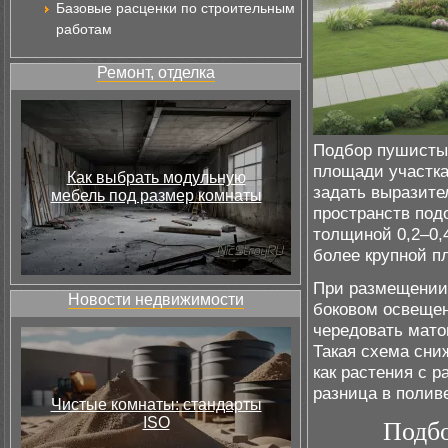
Базовые расценки по строительным
работам
Ремонт, отделка
Подбор пушистые
площади участка 
Как выбрать модульную
задать выразите
мебель под размер комнаты
пространств под
толщиной 0,2–0,4
более крупной пл
При размещении 
Новости недвижимости
боковом освещен
чередовать мато
Такая схема сниж
как растения с 
разница в полив
Чистые комнаты: стандарты
ISO
Подбо