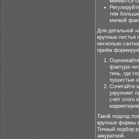
меняются с
Регулируйте
тем больше
мелкой фак
Для детальной н
крупные листья 
несколько санти
приём формирует
Оценивайте
фактура чи
тень, где г
пушистые о
Сочетайте 
укрупняет п
счёт этого 
корректиров
Такой подход по
крупные формы н
Точный подбор р
аккуратной.