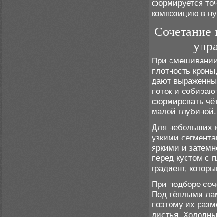
формируется точ
композицию в ну
Сочетание 
упр
При смешивании 
плотность кроны
дают выраженные
поток и собираю
формировать чёт
малой глубиной.
Для небольших к
узкими сегмента
яркими и затемн
перед кустом с 
градиент, котор
При подборе соч
Под тёплыми лам
поэтому их разм
листья. Холодны