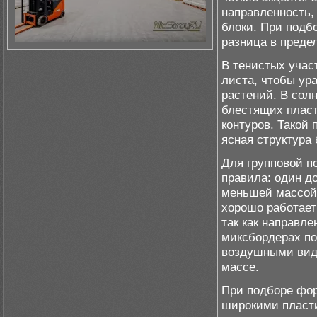
направленность,
блоки. При подб
разница в предел
В тенистых учас
листа, чтобы ур
растений. В сол
блестящих пласт
контуров. Такой 
ясная структура
Для групповой п
правила: один 
меньшей массой 
хорошо работает
так как направл
миксбордерах по
воздушными вид
массе.
При подборе фор
широкими пласти