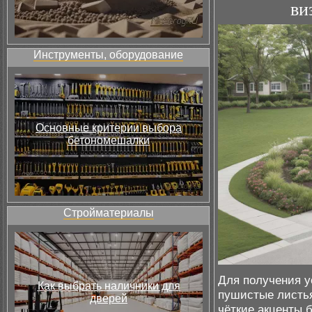
ви
Инструменты, оборудование
Основные критерии выбора
бетономешалки
Стройматериалы
Для получения у
Как выбрать наличники для
пушистые листья
дверей
чёткие акценты 