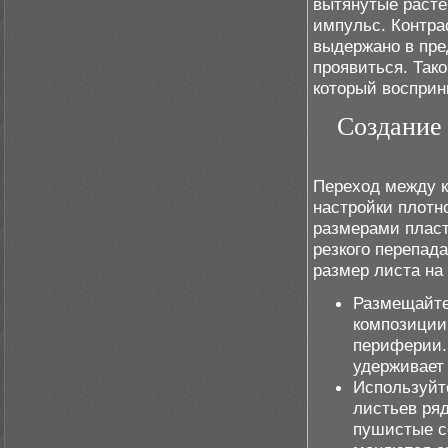
вытянутые раст
импульс. Контра
выдержано в пре
проявиться. Так
который восприн
Создание
Переход между 
настройки плотн
размерами пласт
резкого перепад
размер листа на
Размещайте
композиции,
периферии.
удерживает
Используйт
листьев ряд
пушистые с