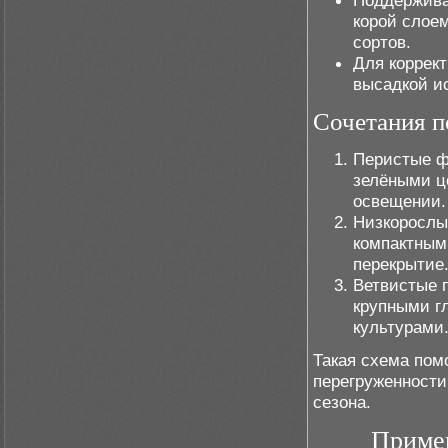
Поддержива
корой слое
сортов.
Для коррек
высадкой и
Сочетания п
Перистые ф
зелёными ц
освещении.
Низкорослы
компактными
перекрытие
Ветвистые 
крупными г
культурами
Такая схема пом
перегруженности
сезона.
Примен