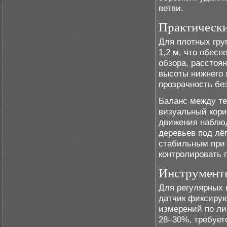
ветви.
Практически
Для плотных гру
1,2 м, что обес
обзора, расстоян
высоты нижнего 
прозрачность бе
Баланс между т
визуальный кори
движения наблюд
деревьев под лё
стабильным при 
контролировать 
Инструменты
Для регулярных 
датчик фиксирую
измерений по ли
28–30%, требует