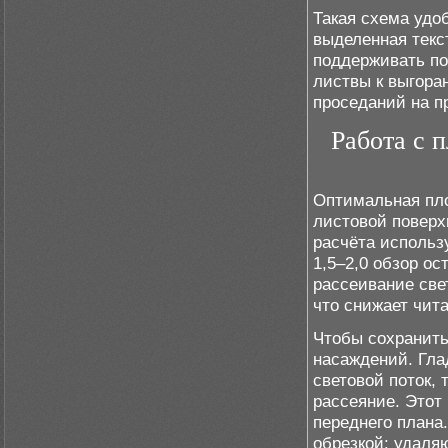
Такая схема удоб
выделенная текс
поддерживать по
листвы к выгора
проседаний на п
Работа с 
Оптимальная пло
листовой поверх
расчёта использу
1,5–2,0 обзор ос
рассеивание све
что снижает чит
Чтобы сохранит
насаждений. Гла
световой поток,
рассеяние. Этот 
переднего плана.
обрезкой: удаля