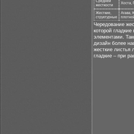
Средней
Хоста,
жесткости
Жесткие,
Агава, 
структурные
плотно
Чередование жес
которой гладкие
элементами. Так
дизайн более на
жесткие листья 
гладкие – при р