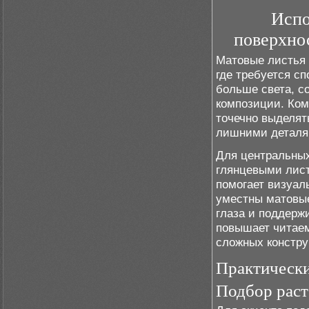
Испо
поверхно
Матовые листья 
где требуется с
больше света, с
композиции. Ко
точечно выделят
лишними деталя
Для центральных
глянцевыми лист
помогает визуаль
уместны матовые
глаза и поддерж
повышает читаем
сложных констру
Практическ
Подбор раст