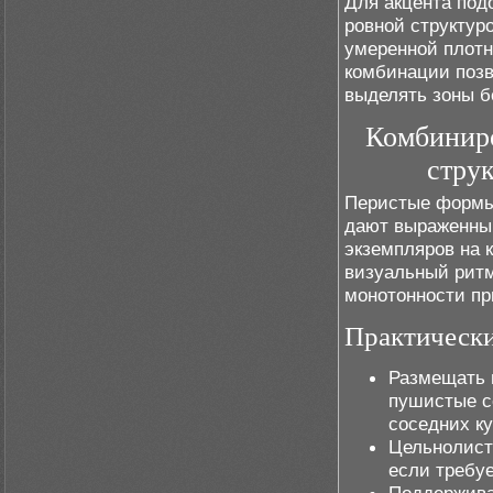
Для акцента под
ровной структур
умеренной плотн
комбинации поз
выделять зоны б
Комбиниро
стру
Перистые формы
дают выраженный
экземпляров на 
визуальный ритм
монотонности пр
Практическ
Размещать 
пушистые с
соседних ку
Цельнолист
если требуе