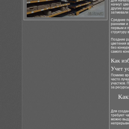
Для начала
начнут цве
другие еще
затмевали 
Средние п
ранними и
первым и 
структуру 
Поздние ра
цветения в
без конкур
самого кон
Как из
Учет у
Помимо вре
часто лучш
участков.
за ресурсы
Как
Для созда
требуют ча
можно выде
непрерывн