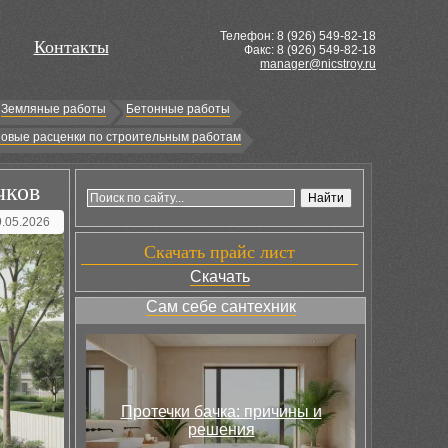
Телефон: 8 (
926
) 549-82-18
Контакты
Факс: 8 (926) 549-82-18
manager@nicstroy.ru
Земляные работы
Бетонные работы
овые расценки по строительным работам
чков
9.05.2026
Скачать прайс лист
Скачать
Сам себе сантехник
Протечки бачка: причины и
решения