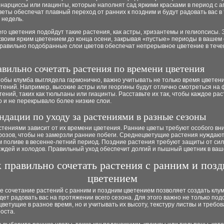
нарциссы или гиацинты, которые наполнят сад яркими красками в период с а
веты обеспечат плавный переход от ранних к поздним и будут радовать вас в
 недель.
го цветения подойдут такие растения, как астры, хризантемы и гелиопсисы. 
воим ярким цветением до конца осени, закрывая «пустые» периоды в вашем 
правильно подобранные слои цветов обеспечат непрерывное цветение в тече
авильно сочетать растения по времени цветения
тобы клумба выглядела гармонично, важно учитывать не только время цветени
тений. Например, высокие астры или георгины будут отлично смотреться на
тений, таких как тюльпаны или гиацинты. Расставьте их так, чтобы каждое ра
 и не перекрывало более низкие слои.
ндации по уходу за растениями в разные сезоны
стениями зависит от их времени цветения. Ранние цветы требуют особого вн
розов, чтобы не замерзли ранние побеги. Среднецветущие растения нуждают
м поливе в весенне-летний период. Поздние растения требуют защиты от си
ждей и холодов. Правильный уход обеспечит долгий и пышный цветник в ваш
 правильно сочетать растения с ранним и поз
цветением
 сочетание растений с ранним и поздним цветением позволяет создать клум
дет радовать вас на протяжении всего сезона. Для этого важно не только под
цветущие в разное время, но и учитывать их высоту, текстуру листвы и требов
оста.