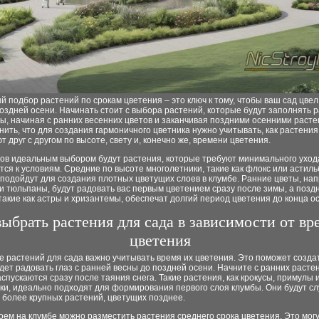
 подбор растений по срокам цветения – это ключ к тому, чтобы ваш сад цвел
оздней осени. Начинать стоит с выбора растений, которые будут заполнять 
ы, начиная с ранних весенних цветов и заканчивая поздними осенними расте
ить, что для создания гармоничного цветника нужно учитывать, как растения
т друг с другом по высоте, свету и, конечно же, времени цветения.
ков идеальным выбором будут растения, которые требуют минимального уход
ся к условиям. Средние по высоте многолетники, такие как флокс или астиль
подойдут для создания плотных цветущих слоев в клумбе. Ранние цветы, на
и тюльпаны, будут радовать вас первым цветением сразу после зимы, а позд
такие как астры и хризантемы, обеспечат долгий период цветения до конца о
выбрать растения для сада в зависимости от в
цветения
 растений для сада важно учитывать время их цветения. Это поможет создат
дет радовать глаз с ранней весны до поздней осени. Начните с ранних расте
спускаются сразу после таяния снега. Такие растения, как крокусы, примулы 
ки, идеально подходят для формирования первого слоя клумбы. Они будут с
 более крупных растений, цветущих позднее.
ем на клумбе можно разместить растения среднего срока цветения. Это мог