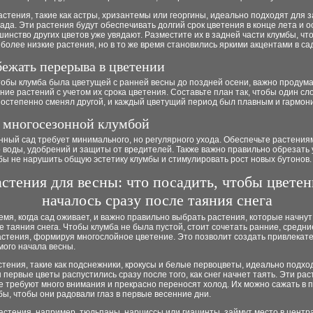
стения, такие как астры, хризантемы или георгины, идеально подходят для
ада. Эти растения будут обеспечивать долгий срок цветения в конце лета и о
шинство других цветов уже увядают. Разместите их в задней части клумбы, чт
более низкие растения, но в то же время становились яркими акцентами в сад
бежать перерыва в цветении
тобы клумба была цветущей с ранней весны до поздней осени, важно продум
ие растений с учетом их срока цветения. Составьте план так, чтобы один сл
постепенно сменял другой, и каждый цветущий период был плавным и гармон
а многосезонной клумбой
ный сад требует минимального, но регулярного ухода. Обеспечьте растения
 воды, удобрений и защиты от вредителей. Также важно правильно обрезать
бы не нарушить общую эстетику клумбы и стимулировать рост новых бутонов.
астения для весны: что посадить, чтобы цветен
началось сразу после таяния снега
емя, когда сад оживает, и важно правильно выбрать растения, которые начнут
е таяния снега. Чтобы клумба не была пустой, стоит сочетать ранние, средни
астения, формируя многослойное цветение. Это позволит создать привлекат
амого начала весны.
тения, такие как подснежники, крокусы и белые первоцветы, идеально подхо
ы первые цветы распустились сразу после того, как снег начнет таять. Эти рас
е требуют много внимания и прекрасно переносят холод. Их можно сажать в
бы, чтобы они радовали глаз в первые весенние дни.
стения, например, тюльпаны, нарциссы или гиацинты, займут место в центр