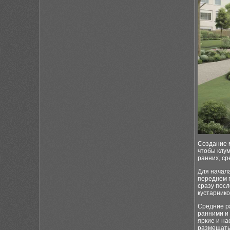
Создание м
чтобы клум
ранних, ср
Для начала
переднем п
сразу посл
кустарнико
Средние ра
ранними и 
яркие и н
размещать 