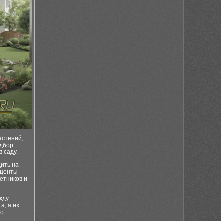
астений,
одбор
 саду.
дить на
кценты
етников и
жду
а, а их
но