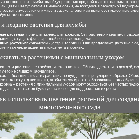
ия второго слоя клумбы подойдут растения средней высоты, например, астр
Эти цветы цветут летом и в начале осени, не нуждаясь в регулярной подкормк
стра, например, стойка к жаре и засухе, а гелениум привнесет красочные акц
ебуя много внимания.
 и поздние растения для клумбы
ние растения:
примулы, календулы, крокусы. Эти растения идеально подходя
дания цветущего фона с ранней весны до конца мая.
дние растения:
хризантемы, астры, георгины. Они продлевают цветение в са
спечивая яркие акценты в конце лета и осенью.
аживать за растениями с минимальным уходом
ив – эти растения не требуют частого полива. Обычно достаточно дождей, о
и лето не слишком засушливое.
езка – большинство этих растений не нуждаются в регулярной обрезке. Обре
дует только увядшие цветы, чтобы стимулировать образование новых бутонов
кормка – растения с минимальным уходом могут обходиться без частых подко
н-два раза за сезон будет достаточно для поддержания их роста.
ак использовать цветение растений для создан
многосезонного сада