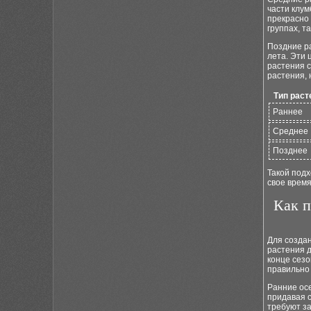
части клум
прекрасно
группах, т
Поздние ра
лета. Эти 
растения с
растения, 
Тип раст
Раннее
Среднее
Позднее
Такой подх
свое время
Как п
Для создан
растения д
конце сезо
правильно 
Ранние осе
придавая с
требуют з