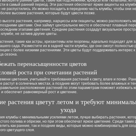
 выберите ранние цветы, такие как подснежники, крокусы или тюльпаны, кот
сти в самый ранний период. Эти растения обеспечат яркие акценты на клумбе
 не распустились. Их можно посадить в переднюю часть клумбы, чтобы они н
более высокие растения, которые будут цвести позже.
о высоте растения, например, нарциссы или гиацинты, можно расположить м
 поздними цветами. Они займут центральное место и обеспечат плавный пер
последним этапами цветения. Средние растения создадут визуальное простр
в клумбе, не затмев другие цветы.
стения, такие как астры, хризантемы или георгины, идеально подходят для
ашего сада. Разместите их в задней части клумбы, где они смогут полностью
енции с более низкими растениями. Эти цветы будут поддерживать интерес к
ца сезона.
бежать перенасыщенности цветов
словий роста при сочетании растений
мени цветения, учитывайте требования растений к свету, влаге и почве. Ра
е растут в солнечных местах, а поздние могут требовать более влажных и те
 Правильное расположение растений по этим параметрам поможет избежать 
 и обеспечит равномерный рост и цветение.
ие растения цветут летом и требуют минималь
ухода
ния клумбы с минимальными усилиями летом, лучше выбирать растения, кото
стого полива и обрезки, но при этом обеспечат яркое цветение. Среди таких
лить как ранние, так и поздние виды, которые можно комбинировать для соз
ого цветущего слоя.