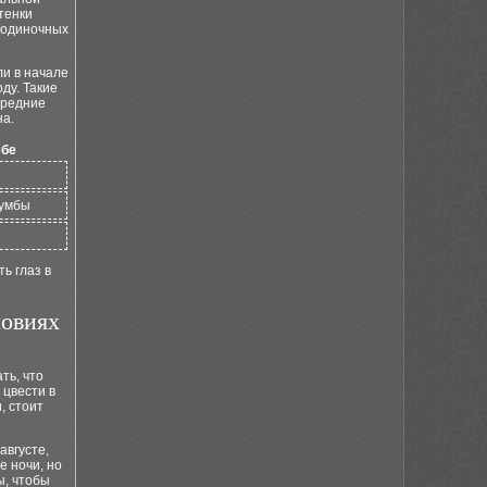
тенки
 одиночных
ли в начале
ду. Такие
средние
на.
мбе
лумбы
ь глаз в
ловиях
ть, что
 цвести в
, стоит
августе,
е ночи, но
ы, чтобы