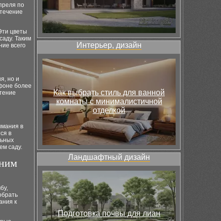
преля по
 течение
Эти цветы
саду. Таким
Интерьер, дизайн
ние всего
я, но и
 фоне более
Как выбрать стиль для ванной
стение
комнаты с минималистичной
отделкой
имания в
ся в
льных
ем саду.
Ландшафтный дизайн
дним
бу,
обрать
ания к
Подготовка почвы для лиан