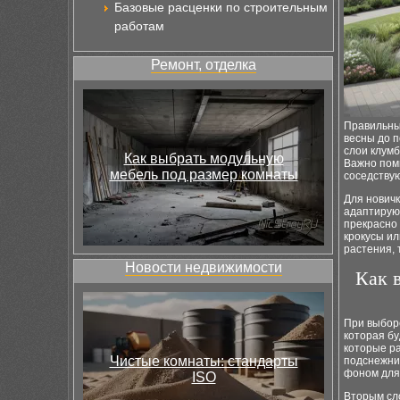
Базовые расценки по строительным
работам
Ремонт, отделка
Правильный
весны до п
слои клумб
Как выбрать модульную
Важно помн
мебель под размер комнаты
соседствую
Для нович
адаптируют
прекрасно 
крокусы ил
растения, 
Новости недвижимости
Как 
При выборе
которая бу
которые ра
Чистые комнаты: стандарты
подснежни
фоном для
ISO
Вторым сло