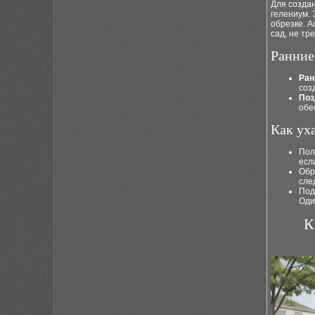
Для создан
гелениум. 
обрезке. А
сад, не тр
Ранние
Ран
соз
Поз
обе
Как ух
Пол
есл
Обр
сле
Под
Оди
К