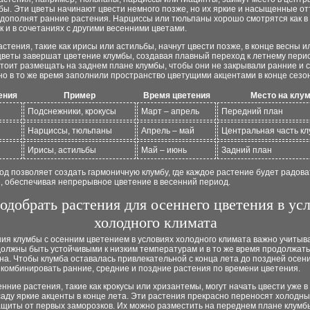
бы. Эти цветы начинают цвести немного позже, но их яркие и насыщенные от
 дополнят ранние растения. Нарциссы или тюльпаны хорошо смотрятся как в
ак и в сочетаниях с другими весенними цветами.
стения, такие как ирисы или астильбы, начнут цвести позже, в конце весны и
цветы завершат цветение клумбы, создавая плавный переход к летнему перио
тоит размещать на заднем плане клумбы, чтобы они не закрывали ранние и 
но в то же время заполнили пространство цветущими акцентами в конце сезо
ения
Пример
Время цветения
Место на клу
Подснежники, крокусы
Март – апрель
Передний план
Нарциссы, тюльпаны
Апрель – май
Центральная часть к
Ирисы, астильбы
Май – июнь
Задний план
од позволяет создать гармоничную клумбу, где каждое растение будет радоват
, обеспечивая непрерывное цветение в весенний период.
одобрать растения для осеннего цветения в ус
холодного климата
ия клумбы с осенним цветением в условиях холодного климата важно учитыва
олжны быть устойчивыми к низким температурам и в то же время продолжать
на. Чтобы клумба оставалась привлекательной с конца лета до поздней осени
комбинировать ранние, средние и поздние растения по времени цветения.
нние растения, такие как крокусы или хризантемы, могут начать цвести уже в 
аду яркие акценты в конце лета. Эти растения прекрасно переносят холодны
ащиты от первых заморозков. Их можно разместить на переднем плане клумб