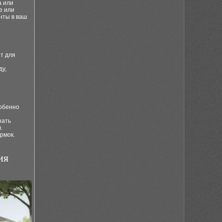
а или
е или
енты в ваш
т для
ду,
собенно
зать
.
рмок.
ия