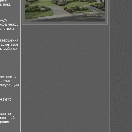
орые
, пока
е
ежду
еход между
анство и
 завершения
 раскрыться
 клумбе до
нние цветы
нистых
конкуренции
ного
рые не
 растений
дания