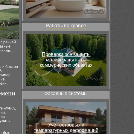
Работы по кровле
 с ранней
разные
ниями.
Проверка зон защиты
молниезащиты на
коммерческих объектах
а и быстро
ба,
пример,
ние
сени.
ремени
Фасадные системы
ь клумбу,
ний,
или
лужить
Учет ветровых и
температурных деформаций
ут быть