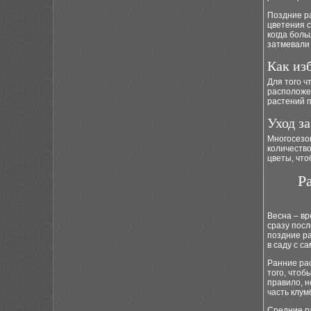
Поздние ра
цветения с
когда боль
затмевали 
Как из
Для того ч
расположен
растений 
Уход з
Многосезон
количество
цветы, что
Р
Весна – вр
сразу посл
поздние р
в саду с с
Ранние рас
того, чтоб
правило, н
часть клум
Средние ра