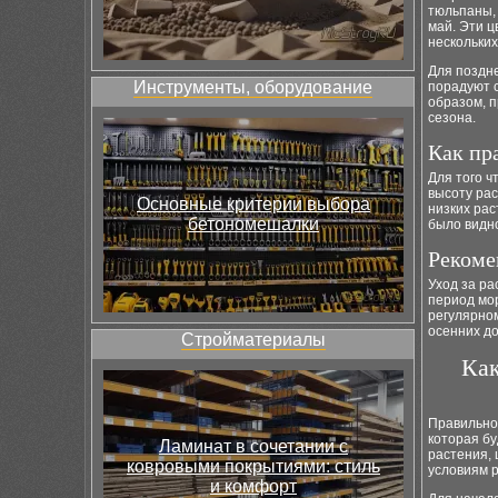
тюльпаны, 
май. Эти ц
нескольких
Для поздне
Инструменты, оборудование
порадуют с
образом, 
сезона.
Как пр
Для того ч
высоту рас
Основные критерии выбора
низких рас
бетономешалки
было видно
Рекоме
Уход за ра
период мо
регулярно
осенних до
Стройматериалы
Как
Правильное
которая бу
Ламинат в сочетании с
растения, 
ковровыми покрытиями: стиль
условиям р
и комфорт