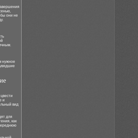
 завершения
сенью,
обы они не
у.
ать
ой
ичным.
м нужное
 увядшие
ие
 цвести
е и
ельный вид
дят для
тения, как
 переднюю
альной