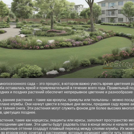
ногосезонного сада – это процесс, в котором важно учесть время цветения р
ба оставалась яркой и привлекательной в течение всего года. Правильный п
едних и поздних растений обеспечит непрерывное цветение и разнообразие в
, ранние растения – такие как крокусы, примулы или тюльпаны – можно поса
лане клумбы. Они начнут цвести в первые дни весны, придавая саду яркие а
е таяния снега. Эти растения могут служить фоном для более высоких многол
в, цветущих позднее.
стения, такие как нарциссы, гиацинты или ирисы, заполнят пространство ме
поздними цветами. Эти цветы будут радовать глаз в конце весны и начале лет
асыщенные оттенки создадут плавный переход между слоями клумбы. Их мож
во втором ряду, сочетая с растениями, которые начинают цвести чуть позже.