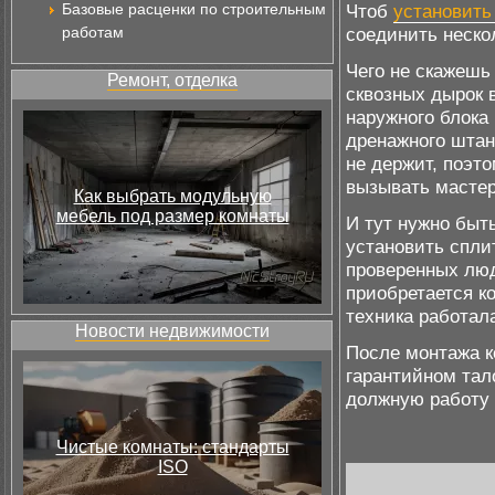
Базовые расценки по строительным
Чтоб
установить
работам
соединить неско
Чего не скажешь 
Ремонт, отделка
сквозных дырок 
наружного блока 
дренажного штанг
не держит, поэто
вызывать мастер
Как выбрать модульную
мебель под размер комнаты
И тут нужно быт
установить спли
проверенных люд
приобретается ко
техника работал
Новости недвижимости
После монтажа к
гарантийном тал
должную работу 
Чистые комнаты: стандарты
ISO