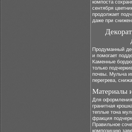
компоста сохран
сентября цветни
продолжает подч
даже при снижен
Декорат
Продуманный де
и помогает подд
Каменные бордюр
только подчерки
почвы. Мульча и
перегрева, снижа
Материалы и
Для оформления 
гранитная крошк
теплые тона мул
фракция подчерк
Правильное соче
композицию зав