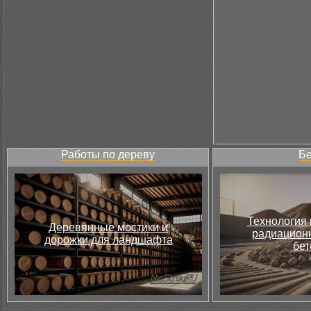
Работы по дереву
Бе
Технология 
Деревянные мостики и
радиацион
дорожки для ландшафта
бет