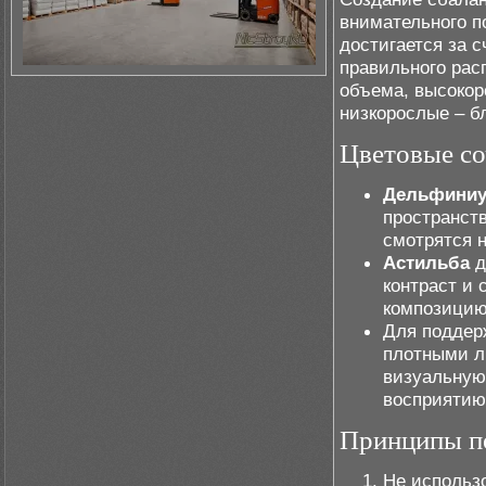
внимательного п
достигается за с
правильного рас
объема, высокор
низкорослые – б
Цветовые со
Дельфини
пространст
смотрятся н
Астильба
д
контраст и 
композицию
Для поддер
плотными л
визуальную
восприятию
Принципы п
Не использо