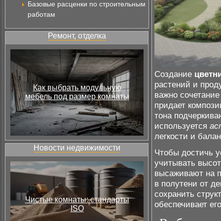
Базовые расценки по строительным
работам
Ремонт, отделка
Создание
цветн
растений и прод
Как выбрать модульную
важно сочетание
мебель под размер комнаты
придает компози
тона подчеркива
используется
ас
легкости и балан
Новости недвижимости
Чтобы достичь 
учитывать высот
высаживают на п
в полутени от д
сохранить структ
Чистые комнаты: стандарты
обеспечивает ег
ISO