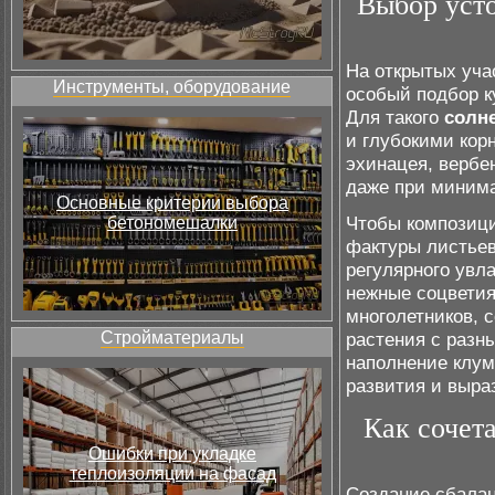
Выбор усто
На открытых уча
Инструменты, оборудование
особый подбор к
Для такого
солн
и глубокими кор
эхинацея, вербе
даже при минима
Основные критерии выбора
Чтобы композици
бетономешалки
фактуры листьев
регулярного увла
нежные соцветия
многолетников, 
Стройматериалы
растения с разн
наполнение клум
развития и выра
Как сочет
Ошибки при укладке
теплоизоляции на фасад
Создание сбала