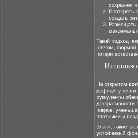
сохраняет ч
Повторять 
создать рит
Размещать я
максимальн
Такой подход по
цветом, формой 
потери естестве
Использо
На открытом
со
дефициту влаги 
суккуленты обес
декоративности 
покров, уменьша
плотными и воз
Злаки, такие ка
устойчивый фон.