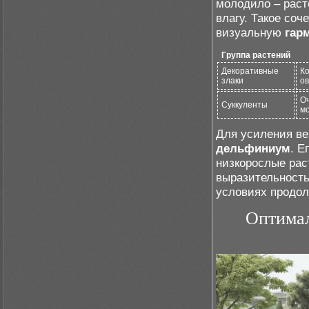
молодило – раст
влагу. Такое соч
визуальную
гар
Группа растений
Декоративные
Ко
злаки
о
Оч
Суккуленты
м
Для усиления ве
дельфиниум
. Е
низкорослые рас
выразительность
условиях продол
Оптимал