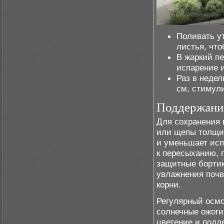
Поливать ут
листья, что
В жаркий пе
испарение 
Раз в неде
см, стимули
Поддержание
Для сохранения
или щепы толщин
и уменьшает исп
к пересыханию, 
защитные бортик
увлажнения почв
корни.
Регулярный осмо
солнечные ожоги
цветение и подд