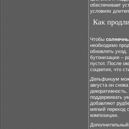
обеспечивает ус
условиях длител
Как продли
Чтобы
солнечн
необходимо прод
обновлять уход.
бутонизации – р
пустот. После о
соцветия, что с
Дельфиниум
можн
августа он снова
декоративность,
поддерживать ум
добавляют рудбе
мягкий переход 
композиции.
Дополнительный