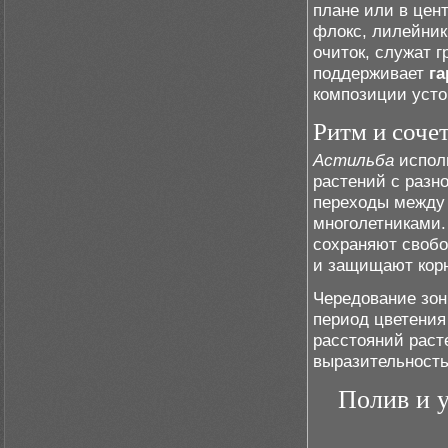
плане или в цен
флокс, лилейник
очиток, служат г
поддерживает
г
композиции усто
Ритм и соче
Астильба
исполь
растений с разн
переходы между
многолетниками.
сохраняют свобо
и защищают корн
Чередование зон
период цветения
расстояний раст
выразительность
Полив и у