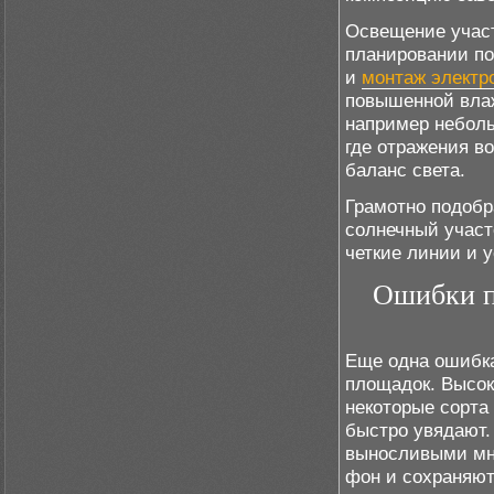
Освещение участ
планировании по
и
монтаж электр
повышенной влаж
например небол
где отражения в
баланс света.
Грамотно подобр
солнечный участ
четкие линии и 
Ошибки п
Еще одна ошибка
площадок. Высок
некоторые сорт
быстро увядают.
выносливыми мн
фон и сохраняю