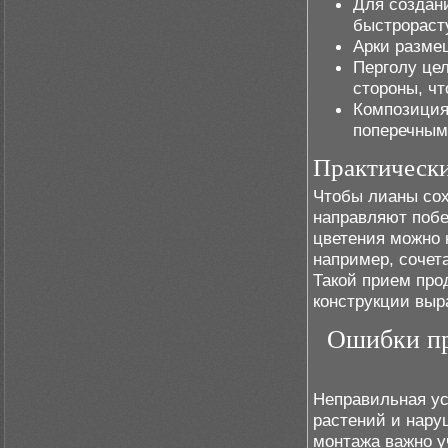
Для создан
быстрораст
Арки разме
Перголу це
стороны, чт
Композиция
поперечным
Практическ
Чтобы лианы сох
направляют побе
цветения можно 
например, сочет
Такой прием про
конструкции выр
Ошибки пр
Неправильная ус
растений и нару
монтажа важно у