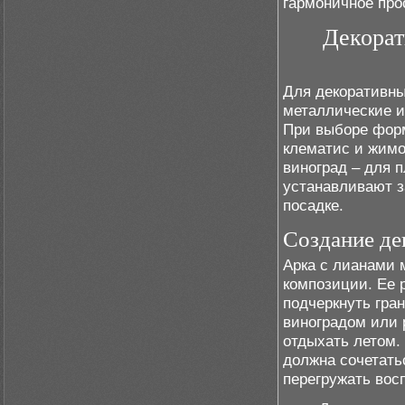
гармоничное про
Декорат
Для декоративны
металлические и
При выборе форм
клематис и жимо
виноград – для 
устанавливают з
посадке.
Создание де
Арка с лианами 
композиции. Ее 
подчеркнуть гра
виноградом или 
отдыхать летом.
должна сочетать
перегружать вос