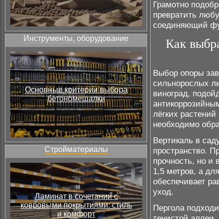
Грамотно подоб
превратить любу
соединяющий фун
Инструменты, оборудование
Как выбр
Выбор опоры зав
сильнорослых ли
Основные критерии выбора
виноград, подой
бетономешалки
антикоррозийным
лёгких растений
необходимо обра
Вертикаль в сад
Стройматериалы
пространство. П
прочность, но и
1,5 метров, а дл
обеспечивает ра
уход.
Ламинат в сочетании с
ковровыми покрытиями: стиль
Пергола подходи
и комфорт
тенистой аллеи.