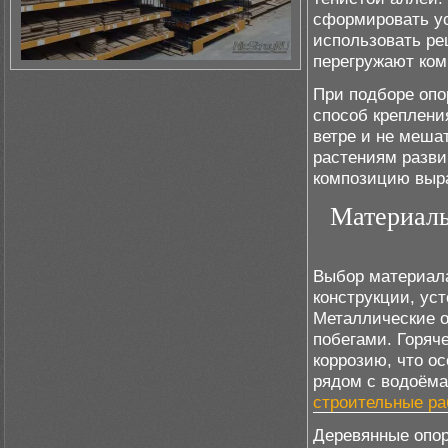
сформировать ус
использовать ре
перегружают ком
При подборе опо
способ креплени
ветре и не меша
растениям разви
композицию выра
Материалы
Выбор материала
конструкции, ус
Металлические о
побегами. Горяч
коррозию, что ос
рядом с водоёма
строительные р
Деревянные опор