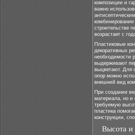
композиции и га
важно использов
антисептическим
комбинирование 
строительстве п
возрастает с год
Пластиковые кон
декоративных ре
необходимости р
выдерживают пе
выцветают. Для 
опор можно исп
внешний вид ком
При создании ве
материала, но и
требуемую высот
пластика помога
конструкции, сп
Высота и 