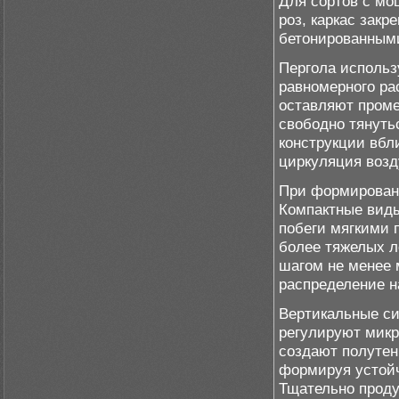
Для сортов с мо
роз, каркас зак
бетонированным
Пергола использ
равномерного ра
оставляют проме
свободно тянуть
конструкции вбл
циркуляция возд
При формировани
Компактные виды
побеги мягкими 
более тяжелых л
шагом не менее 
распределение н
Вертикальные си
регулируют микр
создают полутен
формируя устойч
Тщательно проду