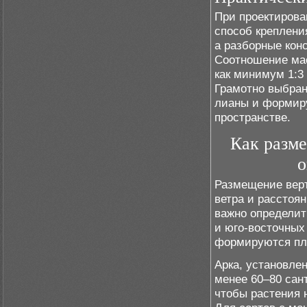
При проектирова
способ креплени
а разборные кон
Соотношение мас
как минимум 1:3
Грамотно выбран
лианы и формиру
пространстве.
Как разме
о
Размещение верт
ветра и расстоя
важно определит
и юго-восточных
формируются пло
Арка, установле
менее 60–80 сан
чтобы растения 