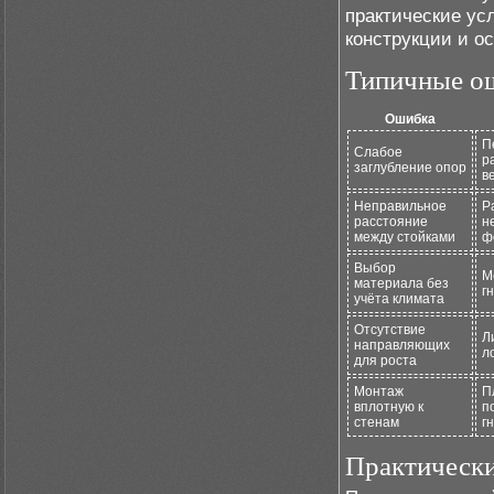
практические ус
конструкции и о
Типичные о
Ошибка
П
Слабое
р
заглубление опор
в
Неправильное
Р
расстояние
н
между стойками
ф
Выбор
М
материала без
г
учёта климата
Отсутствие
Л
направляющих
л
для роста
Монтаж
П
вплотную к
п
стенам
г
Практическ