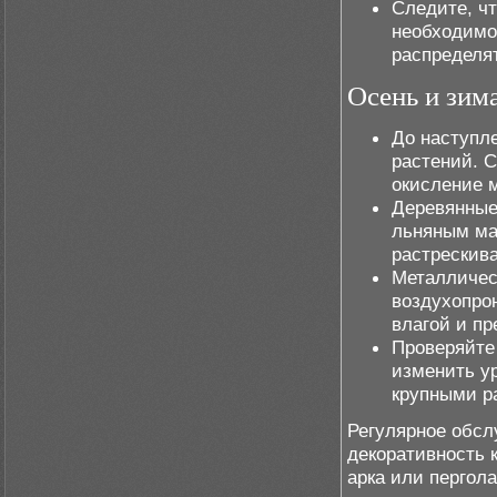
Следите, ч
необходимо
распределят
Осень и зим
До наступле
растений. С
окисление 
Деревянные
льняным ма
растрескива
Металличес
воздухопро
влагой и пр
Проверяйте
изменить ур
крупными р
Регулярное обсл
декоративность 
арка или пергол