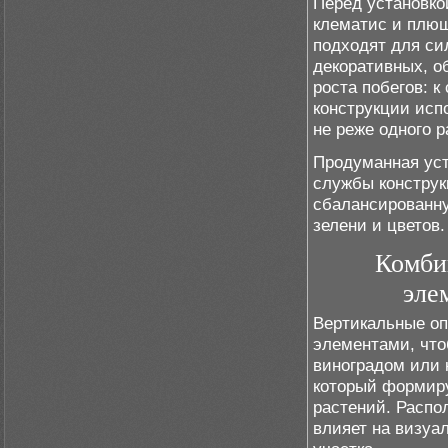
Перед установко
клематис и плющ
подходят для си
декоративных, о
роста побегов: 
конструкции исп
не реже одного р
Продуманная уст
службы конструк
сбалансированн
зелени и цветов.
Комби
эле
Вертикальные оп
элементами, что
виноградом или 
который формиру
растений. Распо
влияет на визуа