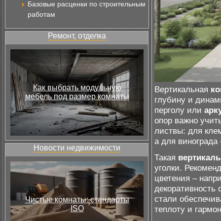
Базовые расценки по строительным
работам
Ремонт, отделка
Как выбрать модульную
Вертикальная
ко
мебель под размер комнаты
глубину и динам
перголу или
арк
опор важно учит
листвы: для кле
а для винограда
Новости недвижимости
Такая
вертикаль
уголки. Рекомен
цветения – напр
декоративность 
стали обеспечив
Чистые комнаты: стандарты
ISO
теплоту и гармо