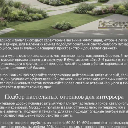
арцисс и тюльпан создают характерные весенние композиции, которые легко
е и декоре. Для маленьких комнат подойдут сочетания светло-голубого муска
рцисса, они визуально расширяют пространство и добавляют свежести.
ных и кухонь можно использовать контрастные пары: насыщенный розовый тю
мускари придаст акценты и структуру. В букетах сочетайте 3–4 разных оттен
ливались друг с другом, например, оранжевый тюльпан с белым нарциссом и 
оздают гармоничный баланс.
е горшков или ваз отдавайте предпочтение нейтральным цветам: белый, сер
ж, они усиливают эффект весенней свежести и не отвлекают от самих цветов.
х с ограниченным светом используйте более светлые оттенки нарцисса и тю
ют свет и делают комнату ярче.
Подбор пастельных оттенков для интерьера
нтерьере удобно использовать мягкую палитру пастельных тонов: светло-гол
вый и кремовый. Мускари и тюльпан в таких оттенках легко интегрируются в
ные элементы, подушки и текстиль. Для стен подходят бледные голубые или 
ни создают ощущение пространства и света.
нии цветов ориентируйтесь на правило 60-30-10: 60% основного пастельного
 крупные предметы мебели, 30% дополнительных тонов в текстиле и декоре,