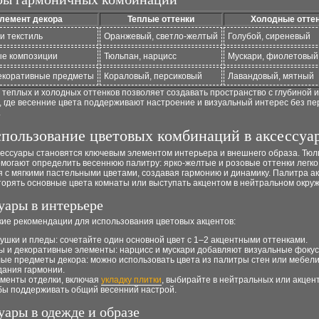
лемент декора
Теплые оттенки
Холодные отте
и текстиль
Оранжевый, светло-желтый
Голубой, сиреневый
е композиции
Тюльпан, нарцисс
Мускари, фиолетовый
екоративные предметы
Кораловый, персиковый
Лавандовый, мятный
теплых и холодных оттенков позволяет создавать пространство с глубиной и
 где весенние цвета поддерживают настроение и визуальный интерес без пе
.
пользование цветовых комбинаций в аксессуа
сессуары становятся ключевым элементом интерьера и внешнего образа. Тюл
могают определить весеннюю палитру: ярко-желтые и розовые оттенки легко
 с мягкими пастельными цветами, создавая гармонию и динамику. Палитра а
торять основные цвета комнаты или выступать акцентом в нейтральном окру
уары в интерьере
кие рекомендации для использования цветовых акцентов:
ушки и пледы: сочетайте один основной цвет с 1–2 акцентными оттенками.
ы и декоративные элементы: нарцисс и мускари добавляют визуальные фокус
ые предметы декора: можно использовать цвета из палитры стен или мебели
дания гармонии.
менты отделки, включая
укладку плитки
, выбирайте в нейтральных или акцен
бы поддерживать общий весенний настрой.
уары в одежде и образе