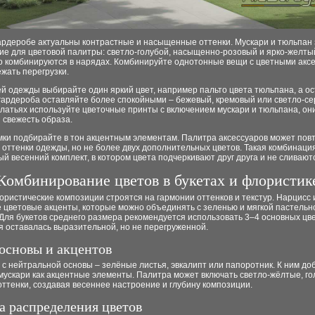
гардеробе актуальны контрастные и насыщенные оттенки. Мускари и тюльпан
ие для цветовой палитры: светло-голубой, насыщенно-розовый и ярко-желты
о комбинируются в нарядах. Комбинируйте однотонные вещи с цветными акс
жать перегрузки.
й одежды выбирайте один яркий цвет, например пальто цвета тюльпана, а о
гардероба оставляйте более спокойными – бежевый, кремовый или светло-се
латьях используйте цветочные принты с включением мускари и тюльпана, он
 свежесть образа.
мки подбирайте в тон акцентным элементам. Палитра аксессуаров может пов
оттенки одежды, но не более двух дополнительных цветов. Такая комбинаци
й весенний комплект, в котором цвета подчеркивают друг друга и не сливают
Комбинирование цветов в букетах и флористик
ристические композиции строятся на гармонии оттенков и текстур. Нарцисс 
 цветовые акценты, которые можно объединять с зеленью и мягкой пастельн
Для букетов среднего размера рекомендуется использовать 3–4 основных цве
 оставалась выразительной, но не перегруженной.
основы и акцентов
с нейтральной основы – зелёные листья, эвкалипт или папоротник. К ним до
мускари как акцентные элементы. Палитра может включать светло-жёлтые, го
ттенки, создавая весеннее настроение и глубину композиции.
а распределения цветов