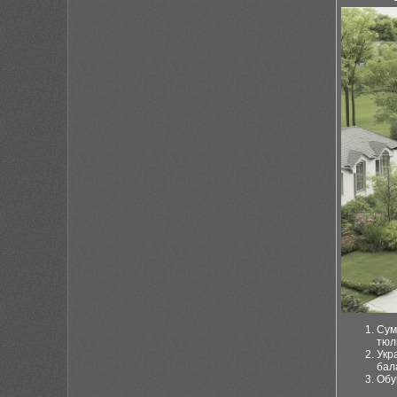
Сум
тюл
Укр
бал
Обу