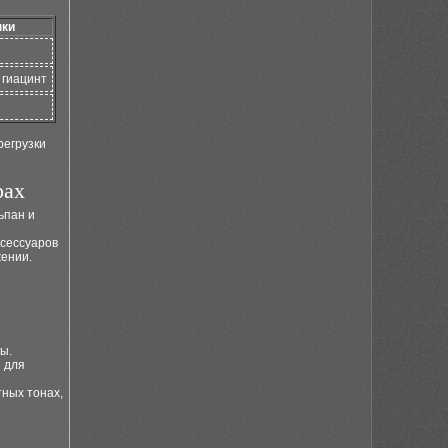
нки
 гиацинт
регрузки
рах
ьпан и
ксессуаров
жении.
ы.
 для
тных тонах,