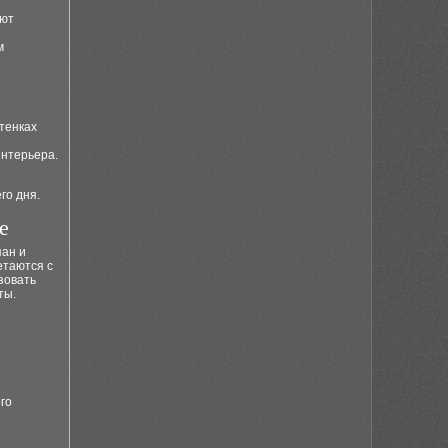
яют
м
тенках
интерьера.
го дня.
е
пан и
етаются с
зовать
ты.
го