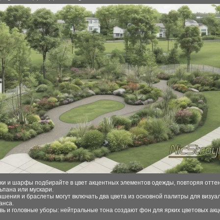
ки и шарфы подбирайте в цвет акцентных элементов одежды, повторяя отте
ьпана или мускари.
ашения и браслеты могут включать два цвета из основной палитры для визуа
анса.
вь и головные уборы: нейтральные тона создают фон для ярких цветовых акц