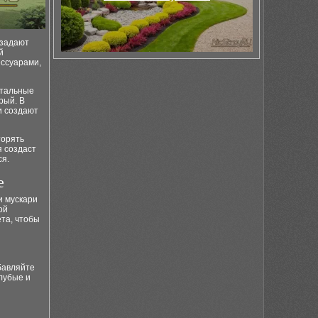
 задают
й
ессуарами,
стальные
рый. В
и создают
торять
я создаст
ся.
е
и мускари
ой
та, чтобы
бавляйте
лубые и