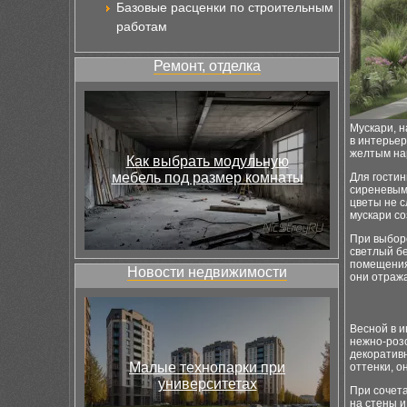
Базовые расценки по строительным
работам
Ремонт, отделка
Мускари, н
в интерьер
желтым на
Как выбрать модульную
мебель под размер комнаты
Для гости
сиреневым 
цветы не с
мускари с
При выбор
светлый бе
помещения
Новости недвижимости
они отража
Весной в и
нежно-розо
декоратив
Малые технопарки при
оттенки, о
университетах
При сочета
на стены и