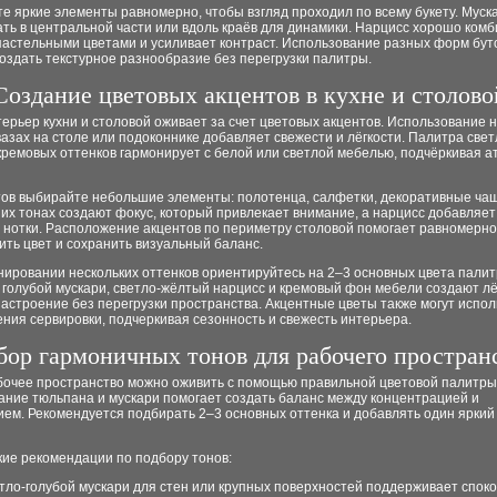
 яркие элементы равномерно, чтобы взгляд проходил по всему букету. Муск
ть в центральной части или вдоль краёв для динамики. Нарцисс хорошо ком
пастельными цветами и усиливает контраст. Использование разных форм бут
оздать текстурное разнообразие без перегрузки палитры.
Создание цветовых акцентов в кухне и столово
ерьер кухни и столовой оживает за счет цветовых акцентов. Использование 
вазах на столе или подоконнике добавляет свежести и лёгкости. Палитра све
кремовых оттенков гармонирует с белой или светлой мебелью, подчёркивая 
тов выбирайте небольшие элементы: полотенца, салфетки, декоративные ча
них тонах создают фокус, который привлекает внимание, а нарцисс добавляет
 нотки. Расположение акцентов по периметру столовой помогает равномерно
ть цвет и сохранить визуальный баланс.
ировании нескольких оттенков ориентируйтесь на 2–3 основных цвета палит
голубой мускари, светло-жёлтый нарцисс и кремовый фон мебели создают лё
астроение без перегрузки пространства. Акцентные цветы также могут испол
ния сервировки, подчеркивая сезонность и свежесть интерьера.
ор гармоничных тонов для рабочего простран
бочее пространство можно оживить с помощью правильной цветовой палитры
ание тюльпана и мускари помогает создать баланс между концентрацией и
ем. Рекомендуется подбирать 2–3 основных оттенка и добавлять один яркий
кие рекомендации по подбору тонов:
тло-голубой мускари для стен или крупных поверхностей поддерживает спок