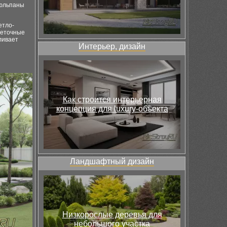
тюльпаны
етло-
веточные
ливает
Интерьер, дизайн
Как строится интерьерная
концепция для luxury-объекта
Ландшафтный дизайн
Низкорослые деревья для
небольшого участка