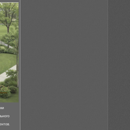
нки
льного
ентов.