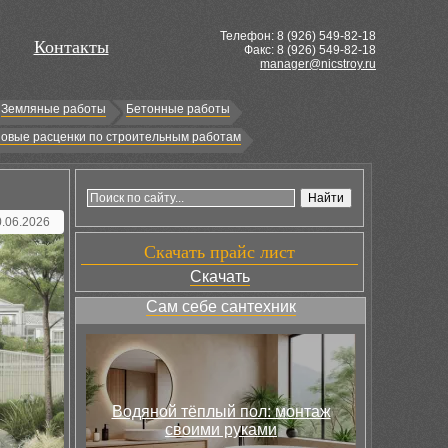
Телефон: 8 (
926
) 549-82-18
Контакты
Факс: 8 (926) 549-82-18
manager@nicstroy.ru
Земляные работы
Бетонные работы
овые расценки по строительным работам
0.06.2026
Скачать прайс лист
Скачать
Сам себе сантехник
Водяной тёплый пол: монтаж
своими руками