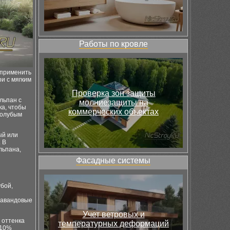
Работы по кровле
 применить
ри с мягким
Проверка зон защиты
льпан с
молниезащиты на
ка, чтобы
коммерческих объектах
голубым
ый или
 В
льпана,
Фасадные системы
убой,
лавандовые
Учет ветровых и
 оттенка
температурных деформаций
 10%