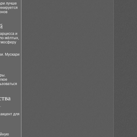
ари лучше
бинируется
онов
й
нарцисса и
тло-жёлтых,
атмосферу
ши. Мускари
ры.
гкое
ьзоваться
ства
.
 акцент для
ойную