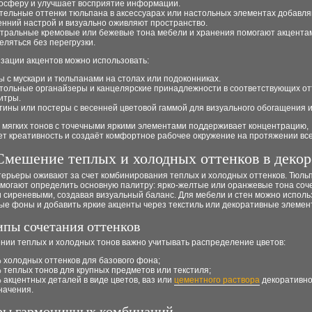
осферу и улучшает восприятие информации.
тельные оттенки тюльпана в аксессуарах или настольных элементах добавл
енний настрой и визуально оживляют пространство.
тральные кремовые или бежевые тона мебели и хранения помогают акцента
еляться без перегрузки.
зации акцентов можно использовать:
ы с мускари и тюльпанами на столах или подоконниках.
тольные органайзеры и канцелярские принадлежности в соответствующих от
итры.
тины или постеры с весенней цветовой гаммой для визуального обогащения 
 мягких тонов с точечными яркими элементами поддерживает концентрацию,
т креативность и создаёт комфортное рабочее окружение на протяжении все
Смешение теплых и холодных оттенков в декор
терьеры оживают за счет комбинирования теплых и холодных оттенков. Тюль
омогают определить основную палитру: ярко-желтые или оранжевые тона соч
 сиреневыми, создавая визуальный баланс. Для мебели и стен можно исполь
ые фоны и добавить яркие акценты через текстиль или декоративные элемен
пы сочетания оттенков
нии теплых и холодных тонов важно учитывать распределение цветов:
 холодных оттенков для базового фона;
 теплых тонов для крупных предметов или текстиля;
 акцентных деталей в виде цветов, ваз или
цементного раствора
декоративно
начения.
ы гармоничных комбинаций