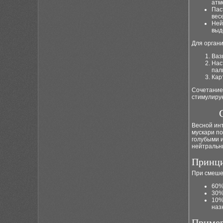
атм
Пас
вес
Ней
выд
Для органи
Ваз
Нас
пал
Кар
Сочетание
стимулируе
Весной ин
мускари п
голубыми и
нейтральн
Принци
При смеше
60%
30%
10%
наз
Пример