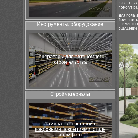
акцентных 
помогут ра
Для пола 
бежевый, к
Инструменты, оборудование
элементы 
ощущение 
Генераторы для автономного
строительства
Стройматериалы
Ламинат в сочетании с
ковровыми покрытиями: стиль
и комфорт