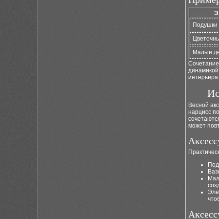
Э
Подушки 
Цветочны
Малые д
Сочетание 
динамикой,
интерьера
Ис
Весной ак
нарцисс по
сочетаются
может пов
Аксесс
Практичес
Под
Ваз
Мал
соз
Эле
что
Аксесс