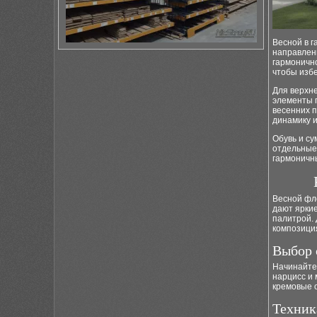
Весной в 
направлен
гармоничн
чтобы избе
Для верхне
элементы 
весенних п
динамику и
Обувь и су
отдельные 
гармоничны
Весной фло
дают яркие
палитрой. 
композиция
Выбор 
Начинайте 
нарцисс и 
кремовые о
Техник