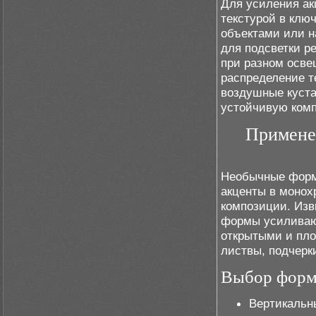
Для усиления ак
текстурой в клю
объектами или н
для подсветки р
при разном осве
распределение т
воздушные куста
устойчивую ком
Примене
Необычные формы
акценты в монох
композиции. Изв
формы усиливаю
открытыми и пл
листвы, подчерк
Выбор форм 
Вертикальн