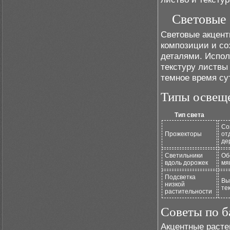
Световые 
Световые акцент
композиции и со
деталями. Испол
текстуру листвы
темное время су
Типы освеще
Тип света
Со
Прожекторы
от
де
Светильники
Об
вдоль дорожек
мя
Подсветка
Вы
низкой
те
растительности
Советы по б
Акцентные расте