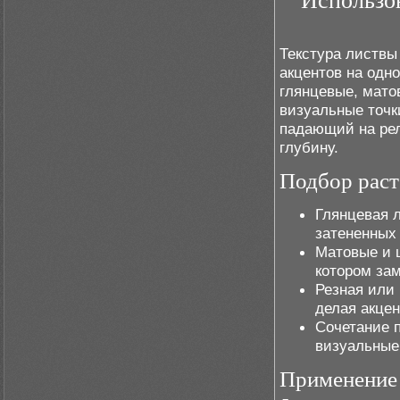
Использов
Текстура листвы
акцентов на одн
глянцевые, мато
визуальные точк
падающий на рел
глубину.
Подбор раст
Глянцевая л
затененных 
Матовые и 
котором зам
Резная или
делая акце
Сочетание 
визуальные 
Применение