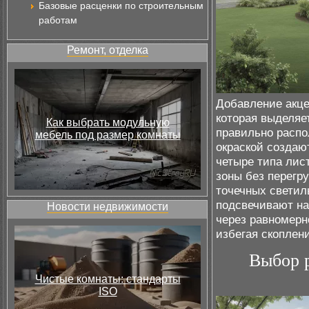
Базовые расценки по строительным
работам
Ремонт, отделка
Добавление акце
которая выделяе
Как выбрать модульную
правильно распо
мебель под размер комнаты
окраской создаю
четыре типа лис
зоны без перегр
точечных светил
подсвечивают на
Новости недвижимости
через равномерн
избегая скоплен
Выбор р
Чистые комнаты: стандарты
ISO