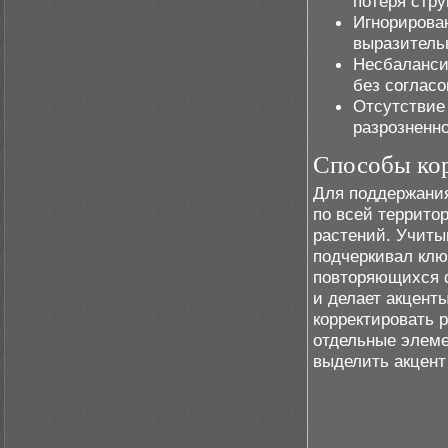
потеря стр
Игнорирован
выразительн
Несбаланси
без соглас
Отсутствие
разрозненно
Способы ко
Для поддержания
по всей террито
растений. Учиты
подчеркивал клю
повторяющихся ф
и делает акцент
корректировать 
отдельные элеме
выделить акцент 