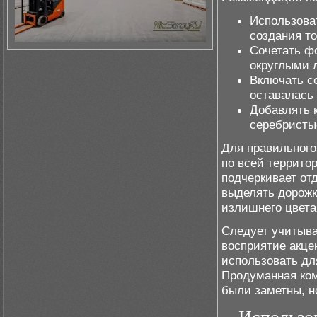
Использова
создания т
Сочетать ф
округлыми 
Включать с
оставалась
Добавлять 
серебристы
Для правильного
по всей террито
подчеркивает от
выделять дорожк
излишнего цвета
Следует учитыва
восприятие акце
использовать дл
Продуманная ком
были заметны, н