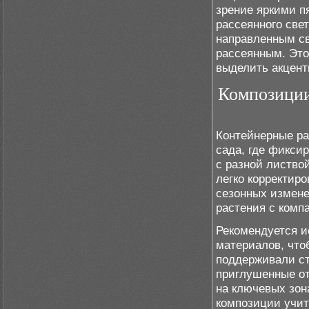
зрение яркими п
рассеянного све
направленным св
рассеянным. Это
выделить акцент
Композиции
Контейнерные ра
сада, где фикси
с разной листво
легко корректир
сезонных измене
растения с комп
Рекомендуется и
материалов, что
поддерживали ст
приглушенные от
на ключевых зон
композиции учит