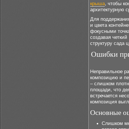
крыша
, чтобы к
архитектурную с
Для поддержания
и цвета контейн
фокусными точка
создавая четкий
структуру сада 
Ошибки при
Неправильное ра
композицию и пе
– слишком плотн
площади, что де
встречается несо
композиция выгл
Основные ош
Слишком мн