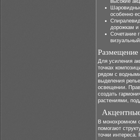
высокие ак
Шаровидные
особенно е
Спиралевид
дорожкам и
Сочетание 
визуальный 
Размещение 
Для усиления а
точках композиц
рядом с водным
выделения релье
освещении. Прав
создать гармон
растениями, под
Акцентные 
В монохромном с
помогают структ
точки интереса.