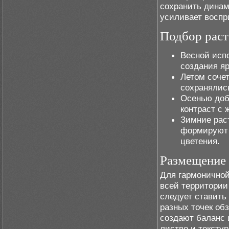
сохранить динам
усиливает воспр
Подбор раст
Весной исп
создания яр
Летом сочет
сохранялись
Осенью доб
контраст с 
Зимние рас
формируют 
цветения.
Размещение 
Для гармоничной
всей территории
следует ставить
разных точек об
создают баланс 
листво и тексту