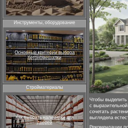
Инструменты, оборудование
Основные критерии выбора
бетономешалки
Стройматериалы
Чтобы выделить 
с выразительной
сочетать растен
выглядела естес
Как выбрать наличники для
дверей
Рекомендации по