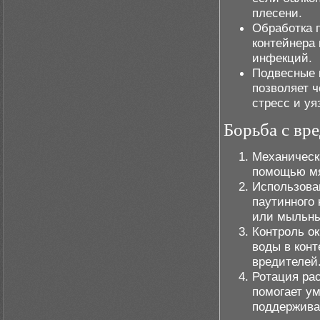
плесени.
Обработка 
контейнера
инфекций.
Подвесные 
позволяет 
стресс и уя
Борьба с вр
Механическ
помощью мя
Использова
паутинного 
или мыльны
Контроль о
воды в конт
вредителей
Ротация ра
помогает у
поддержива