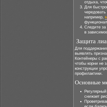
отдыха, что
Для быстро
чередовать
например,
функционал
Следите за
в зависимо
Защита лиа
Для поддержания
выявлять призна
Контейнеры с ра
чтобы корни не 
конструкции упр
профилактики.
Основные м
Регулярный
снижает рис
Проветриван
если балко