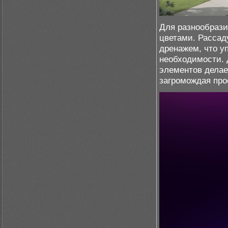
Для разнообрази
цветами. Рассад
дренажем, что у
необходимости. 
элементов делае
загромождая про