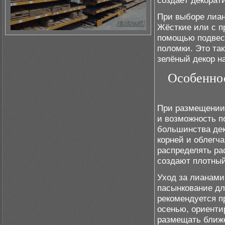
создаёт декорат
При выборе лиан
Жёсткие или с п
помощью подвесо
поломки. Это та
зелёный декор н
Особеннос
При размещении 
и возможность п
большинства дек
корней и облегч
распределять ра
создают плотный
Уход за лианами
пасынкование дл
рекомендуется п
осенью, ориенти
размещать ближе