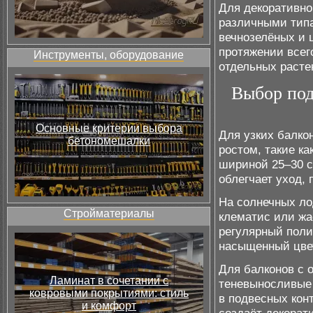
Для декоративно
различными типа
вечнозелёных и 
протяжении всег
Инструменты, оборудование
отдельных расте
Выбор под
Основные критерии выбора
Для узких балко
бетономешалки
ростом, такие к
шириной 25–30 с
облегчает уход,
На солнечных ло
Стройматериалы
клематис или жа
регулярный поли
насыщенный цве
Для балконов с 
Ламинат в сочетании с
теневыносливые 
ковровыми покрытиями: стиль
в подвесных кон
и комфорт