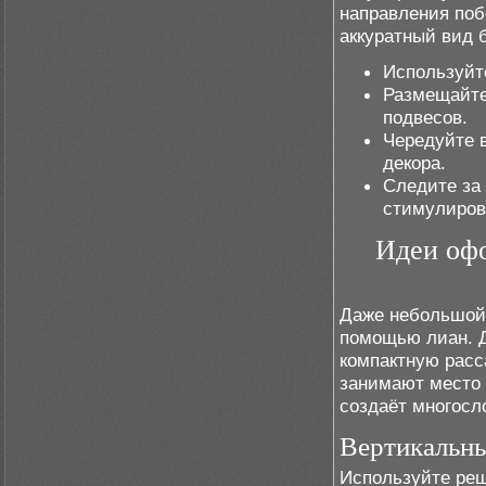
направления поб
аккуратный вид 
Используйт
Размещайте
подвесов.
Чередуйте 
декора.
Следите за
стимулиров
Идеи офо
Даже небольшой 
помощью лиан. 
компактную расс
занимают место 
создаёт многосл
Вертикальн
Используйте реш