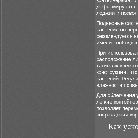
контейнерами. М
деформируются п
лоджии и позвол
Подвесные систе
растения по вер
рекомендуется в
имели свободное
При использован
расположение ли
такие как клема
конструкции, чт
растений. Регул
влажности почвы
Для облегчения 
лёгкие контейне
позволяет перем
повреждения кор
Как уско