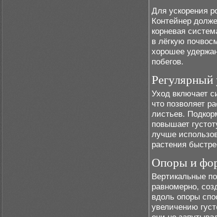
Для ускорения р
Контейнер долже
корневая систем
в лёгкую почвос
хорошее удержан
побегов.
Регулярный 
Уход включает с
что позволяет р
листьев. Подкор
повышает густот
лучше использов
растения быстре
Опоры и фор
Вертикальные п
равномерно, соз
вдоль опоры спо
увеличению густ