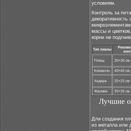
условиям.
Контроль за пит
декоративность 
микроэлементами
массы и цветков
корни не подгнив
Реком
Тип лианы
кон
Плющ
30×30 см
Клематис
40×40 см
Хедера
25×25 см
Жасмин
35×35 см
Лучшие о
Для создания пл
из металла или 