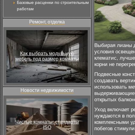
Базовые расценки по строительным
работам
Ремонт, отделка
Выбирая лианы д
условия освещен
Как выбрать модульную
клематис, лучше
мебель под размер комнаты
корни не перегр
Подвесные конст
создавать верти
использовать ме
Новости недвижимости
выдерживающие в
открытых балкон
Уход включает р
нуждаются в пол
комплексными у
Чистые комнаты: стандарты
ISO
побегов стимули