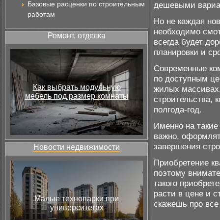
Базовые расценки по строительным
дешевыми вариан
работам
Но не каждая но
необходимо смот
Ремонт, отделка
всегда будет дор
планировки и сро
Современные ком
по доступным це
Как выбрать модульную
жилых массивах,
мебель под размер комнаты
строительства, 
полгода-год.
Именно на такие
важно, оформлят
завершения стро
Новости недвижимости
Приобретение кв
поэтому внимате
такого приобрет
расти в цене и 
Малые технопарки при
скажешь про все
университетах