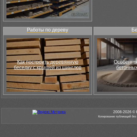
Работы по дереву
Бе
Как построить деревянную
Особеннос
беседку с крышей из шинглов
бетонных
2008-2026 © 
Копирование публикаций без