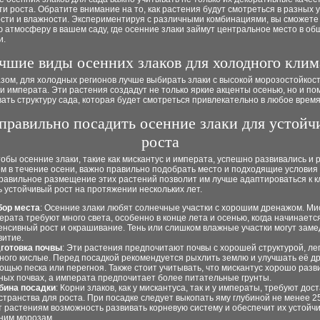
и роста. Обратите внимание на то, как растения будут смотреться в разных 
сти и влажности. Экспериментируя с различными комбинациями, вы сможете
 атмосферу в вашем саду, где осенние злаки займут центральное место в об
и.
чшие виды осенних злаков для холодного клим
зом, для холодных регионов лучше выбирать злаки с высокой морозостойкост
 и императа. Эти растения создадут не только яркие акценты осенью, но и по
ть структуру сада, которая будет смотреться привлекательно в любое время
правильно посадить осенние злаки для устойч
роста
тобы осенние злаки, такие как мискантус и императа, успешно развивались и
м в течение осени, важно правильно подобрать место и подходящие условия
равильное размещение этих растений позволит им лучше адаптироваться к к
 устойчивый рост на протяжении нескольких лет.
ор места
: Осенние злаки любят солнечные участки с хорошим дренажом. Ми
ерата требуют много света, особенно в конце лета и осенью, когда начинаетс
енсивный рост и окрашивание. Тень или слишком влажные участки могут заме
витие.
готовка почвы
: Эти растения предпочитают почвы с хорошей структурой, лег
ного кислые. Перед посадкой рекомендуется рыхлить землю и улучшать её д
ощью песка или перегноя. Также стоит учитывать, что мискантус хорошо разв
ных почвах, а императа предпочитает более питательные грунты.
бина посадки
: Корни злаков, как у мискантуса, так и у императы, требуют дос
странства для роста. При посадке следует выкопать яму глубиной не менее 25
т растениям возможность развивать корневую систему и обеспечит их устойчи
ним морозам.