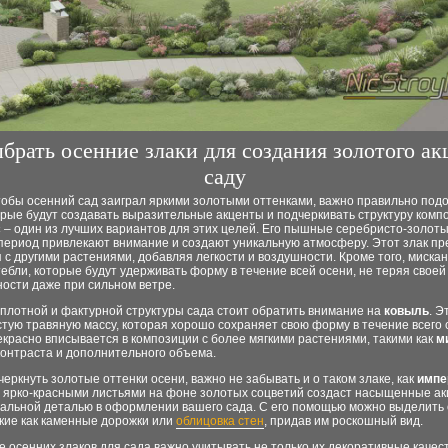
брать осенние злаки для создания золотого ак
саду
тобы осенний сад заиграл яркими золотыми оттенками, важно правильно под
орые будут создавать выразительные акценты и подчеркивать структуру комп
с
– один из лучших вариантов для этих целей. Его пышные серебристо-золот
период привлекают внимание и создают уникальную атмосферу. Этот злак пр
 с другими растениями, добавляя легкости и воздушности. Кроме того, миска
ебли, которые будут удерживать форму в течение всей осени, не теряя своей
ости даже при сильном ветре.
плотной и фактурной структуры сада стоит обратить внимание на
ковыль
. Э
стую травяную массу, которая хорошо сохраняет свою форму в течение всего 
красно вписывается в композиции с более мягкими растениями, такими как
м
контраста и дополнительного объема.
еркнуть золотые оттенки осени, важно не забывать и о таком злаке, как
импе
с ярко-красными листьями на фоне золотых соцветий создаст насыщенные ак
еальной деталью в оформлении вашего сада. С его помощью можно выделить
акие как каменные дорожки или
облицовка стен
, придав им роскошный вид.
 осенних злаков для сада важно учитывать не только их декоративные качест