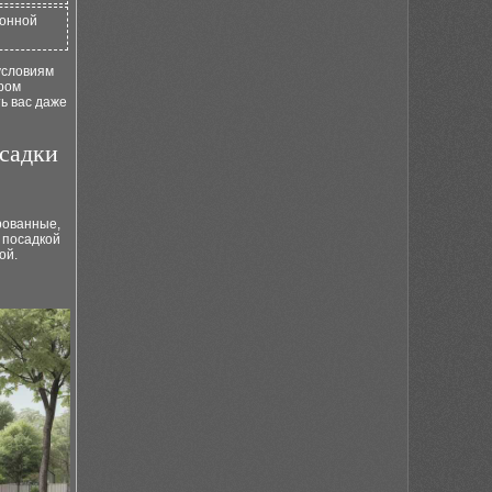
зонной
условиям
ром
ь вас даже
осадки
рованные,
 посадкой
ой.