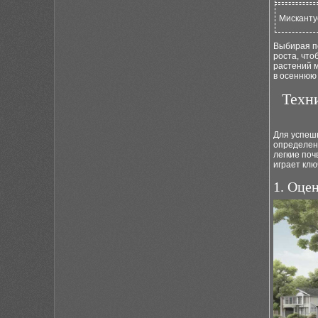
Мисканту
Выбирая по
роста, чт
растений м
в осеннюю 
Техн
Для успешн
определен
легкие по
играет клю
1. Оце