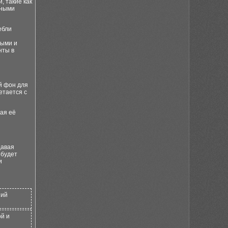
, такие как
шными
ебли
лыми и
нты в
й фон для
етается с
вая её
давая
 будет
и
ний
ой и