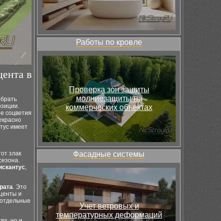
Работы по кровле
цента в
Проверка зон защиты
молниезащиты на
обрать
озиции.
коммерческих объектах
ые соцветия
екрасно
нтус имеет
тот злак
Фасадные системы
сезона.
искантус
,
рата
. Это
центы и
 отдельные
Учет ветровых и
температурных деформаций
ва, но и