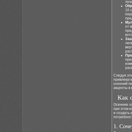
луч
Обр
10 
пер
пре
Мул
от 
пре
кот
Защ
лег
вер
рас
Про
при
изм
рас
Следуя эт
привлекате
осенний пе
акценты в 
Как 
Осенние зл
при этом и
и создать 
потребност
1. Соч