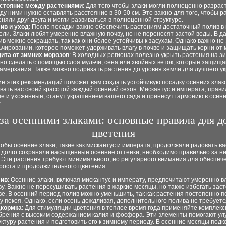
стояние между растениями
: Для того чтобы злаки могли полноценно разрас
ду ними нужно оставлять расстояние в 30-50 см. Это важно для того, чтобы р
еняли друг друга и могли развиваться в полноценной структуре.
ив и уход
: После посадки важно обеспечить растениям достаточный полив в
ели. Злаки любят умеренно влажную почву, но не переносят застой воды. В 
ив можно сокращать, так как они более устойчивы к засухам. Однако важно не
ьчировании, которое поможет удерживать влагу в почве и защищать корни от 
ита от зимних морозов
: В холодных регионах полезно укрыть растения на зи
но сделать с помощью слоя мульчи, сена или хвойных веток, которые защища
замерзания. Также можно подрезать растения до уровня земли для лучшего у
е этих рекомендаций поможет вам создать устойчивую посадку осенних злако
вать вас своей красотой каждый осенний сезон. Мискантус и императа, прав
е и ухоженные, станут украшением вашего сада и принесут гармонию в осен
.
за осенними злаками: основные правила для д
цветения
тобы осенние злаки, такие как мискантус и императа, продолжали радовать ва
и долго сохраняли насыщенные осенние оттенки, необходимо правильно за н
 Эти растения требуют минимального, но регулярного внимания для обеспеч
роста и продолжительного цветения.
ив
: Осенние злаки, включая мискантус и императу, предпочитают умеренно 
ву. Важно не пересушивать растения в жаркие месяцы, но также избегать заст
ве. В осенний период полив можно уменьшить, так как растения постепенно п
у покоя. Однако, если осень дождливая, дополнительного полива не требуетс
кормка
: Для стимуляции цветения в теплое время года применяйте комплек
брения с высоким содержанием калия и фосфора. Эти элементы помогают ул
уктуру растения и подготовить его к зимнему периоду. В осенние месяцы подк