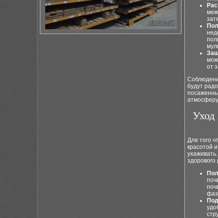
Рас
меж
зат
Пол
нед
пол
мул
Защ
мож
от 
Соблюдени
будут радо
посаженны
атмосферу
Уход 
Для того ч
красотой 
ухаживать.
здорового 
Пол
поч
поч
фаз
Под
удо
стр