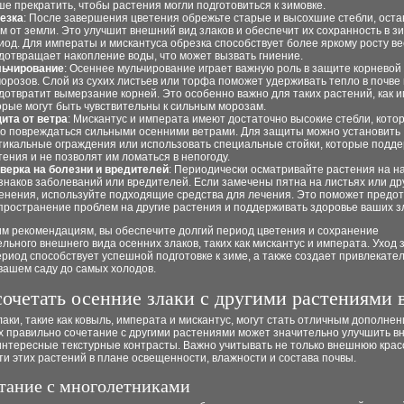
ше прекратить, чтобы растения могли подготовиться к зимовке.
езка
: После завершения цветения обрежьте старые и высохшие стебли, оста
см от земли. Это улучшит внешний вид злаков и обеспечит их сохранность в з
иод. Для императы и мискантуса обрезка способствует более яркому росту ве
дотвращает накопление воды, что может вызвать гниение.
ьчирование
: Осеннее мульчирование играет важную роль в защите корневой
морозов. Слой из сухих листьев или торфа поможет удерживать тепло в почве 
дотвратит вымерзание корней. Это особенно важно для таких растений, как 
орые могут быть чувствительны к сильным морозам.
ита от ветра
: Мискантус и императа имеют достаточно высокие стебли, кото
ко повреждаться сильными осенними ветрами. Для защиты можно установить
тикальные ограждения или использовать специальные стойки, которые подд
тения и не позволят им ломаться в непогоду.
верка на болезни и вредителей
: Периодически осматривайте растения на н
знаков заболеваний или вредителей. Если замечены пятна на листьях или др
енения, используйте подходящие средства для лечения. Это поможет предо
пространение проблем на другие растения и поддерживать здоровье ваших з
им рекомендациям, вы обеспечите долгий период цветения и сохранение
льного внешнего вида осенних злаков, таких как мискантус и императа. Уход 
риод способствует успешной подготовке к зиме, а также создает привлекате
вашем саду до самых холодов.
сочетать осенние злаки с другими растениями в
аки, такие как ковыль, императа и мискантус, могут стать отличным дополнени
х правильно сочетание с другими растениями может значительно улучшить в
интересные текстурные контрасты. Важно учитывать не только внешнюю красо
и этих растений в плане освещенности, влажности и состава почвы.
етание с многолетниками