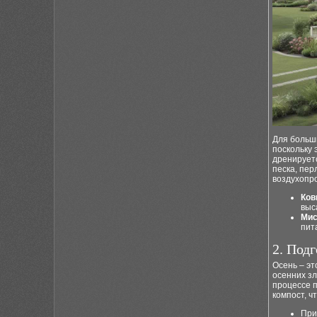
Для больш
поскольку 
дренируетс
песка, пер
воздухопр
Ков
выс
Мис
пит
2. Под
Осень – эт
осенних зл
процессе п
компост, ч
При