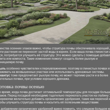
инства осенних злаков важно, чтобы структура почвы обеспечивала хороший 
эти растения не переносят застой воды в корнях. Если ваша почва глинистая 
я, потребуется улучшить её структуру. Это можно сделать с помощью добав
лита или компоста. Такие изменения помогут создать более рыхлую и
оницаемую почву.
ыль
особенно чувствителен к переувлажнению, поэтому в глинистых почвах е
аживать на возвышенных участках или использовать дренажные системы.
кантус
тоже предпочитает рыхлую почву, но может терпимо расти и в более
ательных почвах, при условии хорошего дренажа.
готовка почвы осенью
о время, когда почва достигает оптимальной температуры для посадки больш
аков. Перед посадкой необходимо тщательно перекопать участок на глубину 1
ерекопки желательно добавить органические удобрения, такие как перегной 
тобы улучшить структуру почвы и насытить её полезными веществами.
 добавлении органических удобрений важно помнить, что слишком большое к