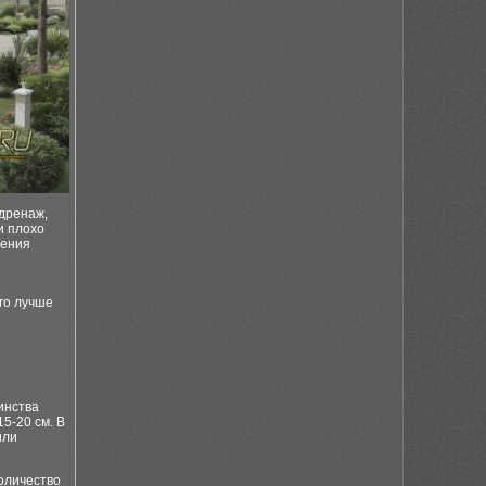
дренаж,
и плохо
ления
го лучше
инства
5-20 см. В
или
оличество