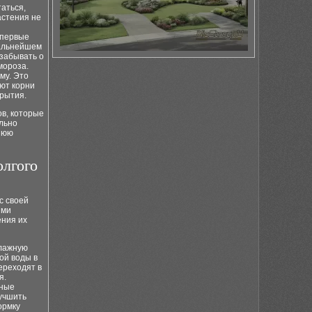
таться,
астения не
 первые
дальнейшем
 забывать о
мороза.
му. Это
ют корни
крытия.
в, которые
ильно
нюю
олгого
с своей
ими
ения их
влажную
ой воды в
ереходят в
я.
сные
учшить
ормку