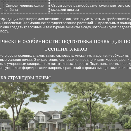
Спирея, черноплодная
Структурное разнообразие, смена цветов с се
с
рябина
окраской листвы
дходящих партнеров для осенних злаков, важно учитывать их требования к 
обы обеспечить гармоничное сосуществование растений. С правильным подбо
ожно создать красочные и текстурные акценты в саду, которые будут радоват
пору.
ические особенности: подготовка почвы для п
осенних злаков
ого роста осенних злаков, таких как ковыль, мискантус и другие, необходимы
ные условия почвы. Эти растения, как правило, предпочитают хорошо дрени
чвы с умеренным содержанием питательных веществ. Подготовка почвы перед
чевую роль в формировании здоровых растений с красивыми цветами и листв
нка структуры почвы