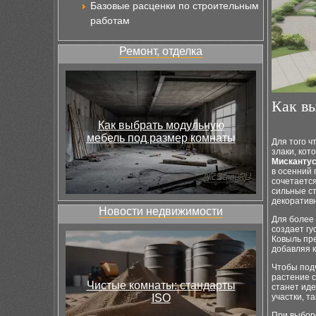
Базовые расценки по строительным
работам
Ремонт, отделка
Как вы
Как выбрать модульную
мебель под размер комнаты
Для того ч
злаки, кот
Мисканту
в осенний 
сочетается
сильные ст
декоративн
Новости недвижимости
Для более 
создает гу
Ковыль пре
добавляя 
Чтобы подч
растение 
Чистые комнаты: стандарты
станет ид
ISO
участки, т
При выборе