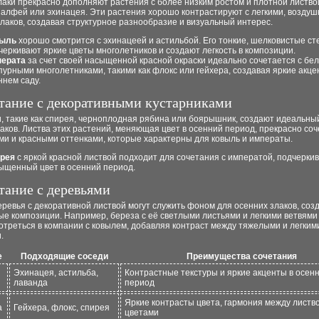
аки прекрасно дополняют растения с более низким ростом и плотной листвой
шалфей или эхинацея. Эти растения хорошо контрастируют с легкими, возду
лаков, создавая структурное разнообразие и визуальный интерес.
ыль
хорошо смотрится с эхинацеей и астильбой. Его тонкие, шелковистые ст
черкивают яркие цветы многолетников и создают легкость в композиции.
ерата
за счет своей насыщенной красной окраски идеально сочетается с бе
пурными многолетниками, такими как флокс или гейхера, создавая яркие акце
ннем саду.
етание с декоративными кустарниками
, такие как спирея, черноплодная рябина или боярышник, создают идеальны
аков. Листва этих растений, меняющая цвет в осенний период, прекрасно соч
ми и красными оттенками, которые характерны для ковыль и императы.
рея
с яркой красной листвой подходит для сочетания с императой, подчерки
ыщенный цвет в осенний период.
етание с деревьями
ревья с декоративной листвой могут служить фоном для осенних злаков, соз
е композиции. Например, береза с её светлыми листьями и легкими ветвями
треться в компании с ковылем, добавляя контраст между тяжелыми и легким
.
е
Подходящие соседи
Преимущества сочетания
Эхинацея, астильба,
Контрастные текстуры и яркие акценты в осен
лаванда
период
Яркие контрасты цвета, гармония между листв
а
Гейхера, флокс, спирея
цветами