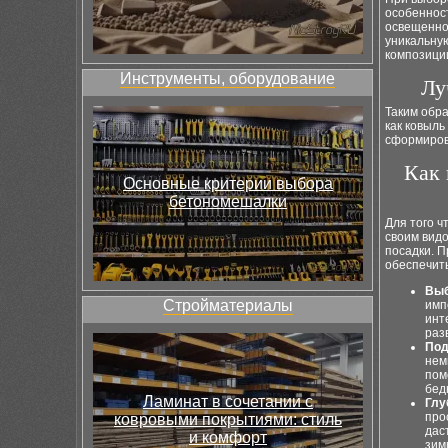
особенност
освещенно
уникальную
композици
Инструменты, оборудование
Лу
Таким обра
как ковыль
сформирова
Как 
Основные критерии выбора
бетономешалки
Для того ч
своим видо
посадки. П
обеспечить
Выб
Стройматериалы
имп
инт
раз
Под
нем
пом
бед
Ламинат в сочетании с
Глу
про
ковровыми покрытиями: стиль
дас
и комфорт
зим