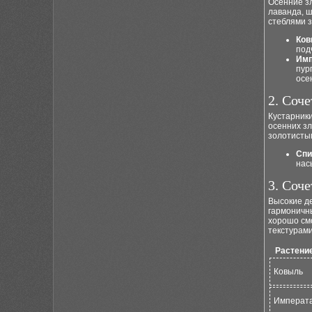
Осенние зл
лаванда, 
стеблями з
Ков
под
Имп
пур
осе
2. Соч
Кустарники
осенних зл
золотисты
Спи
нас
3. Соч
Высокие де
гармоничны
хорошо смо
текстурами
Растени
Ковыль
Императ