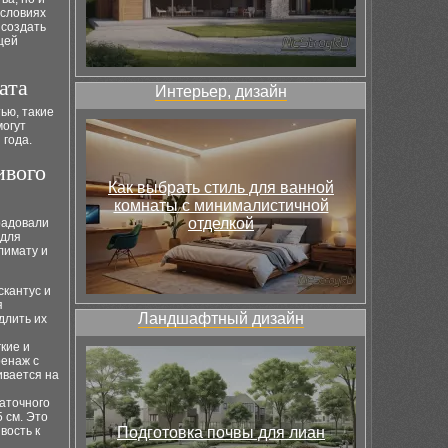
условиях
 создать
щей
ата
Интерьер, дизайн
ью, такие
могут
 года.
ивого
Как выбрать стиль для ванной
комнаты с минималистичной
отделкой
 радовали
 для
лимату и
скантус и
я
Ландшафтный дизайн
длить их
кие и
ренаж с
ивается на
таточного
 см. Это
вость к
Подготовка почвы для лиан