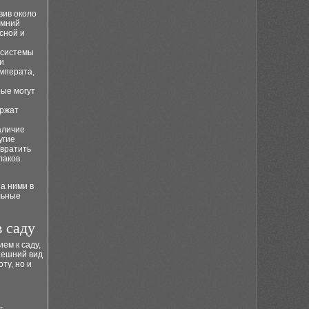
вив около
имний
сной и
 системы
и
императа,
рые могут
ержат
аличие
угие
твратить
лаков.
за ними в
льные
 саду
ем к саду,
нешний вид
ту, но и