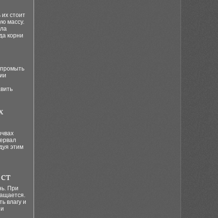
 их стоит
ую массу.
ела
да корни
 промыть
нии
авить
х
очвах
тервал
дуя этим
ост
нь. При
ращается.
ь влагу и
 и