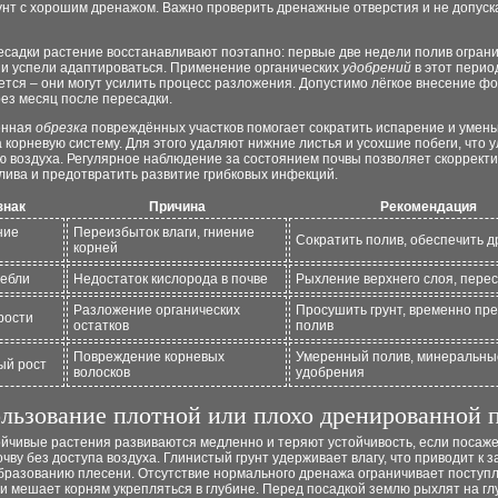
унт с хорошим дренажом. Важно проверить дренажные отверстия и не допуск
есадки растение восстанавливают поэтапно: первые две недели полив ограни
ни успели адаптироваться. Применение органических
удобрений
в этот перио
ется – они могут усилить процесс разложения. Допустимо лёгкое внесение 
ез месяц после пересадки.
енная
обрезка
повреждённых участков помогает сократить испарение и умен
а корневую систему. Для этого удаляют нижние листья и усохшие побеги, что 
ю воздуха. Регулярное наблюдение за состоянием почвы позволяет скоррект
лива и предотвратить развитие грибковых инфекций.
знак
Причина
Рекомендация
ние
Переизбыток влаги, гниение
Сократить полив, обеспечить 
корней
тебли
Недостаток кислорода в почве
Рыхление верхнего слоя, пере
Разложение органических
Просушить грунт, временно пр
рости
остатков
полив
Повреждение корневых
Умеренный полив, минеральны
ый рост
волосков
удобрения
льзование плотной или плохо дренированной 
ойчивые растения развиваются медленно и теряют устойчивость, если посаж
чву без доступа воздуха. Глинистый грунт удерживает влагу, что приводит к 
образованию плесени. Отсутствие нормального дренажа ограничивает поступ
и мешает корням укрепляться в глубине. Перед посадкой землю рыхлят на гл