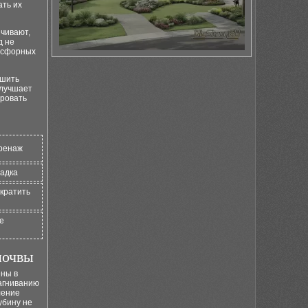
ать их
чивают,
д не
фосфорных
ьшить
улучшает
ировать
дренаж
садка
екратить
е
почвы
ены в
загниванию
ление
убину не