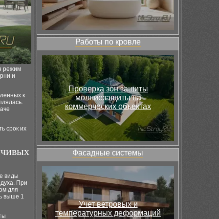
Работы по кровле
н режим
орни и
Проверка зон защиты
бленных к
молниезащиты на
плялась.
коммерческих объектах
наче
ь срок их
йчивых
Фасадные системы
ые виды
духа. При
ном для
ь выше 1
Учет ветровых и
температурных деформаций
ты