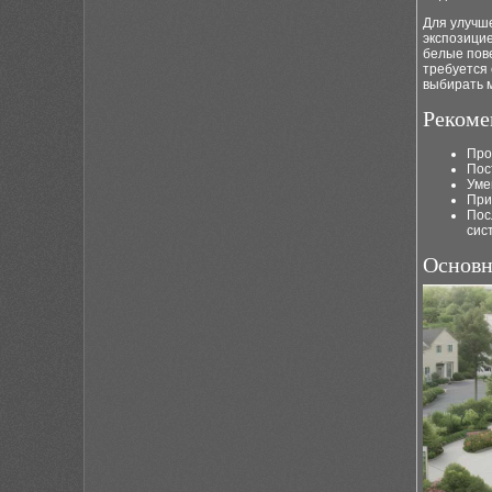
Для улучш
экспозици
белые пов
требуется 
выбирать м
Рекоме
Про
Пос
Уме
При
Пос
сис
Основн