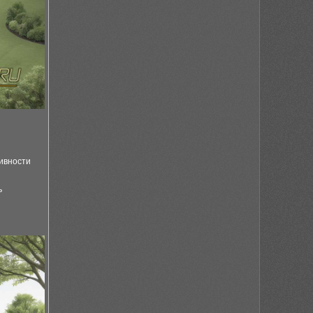
тивности
ь