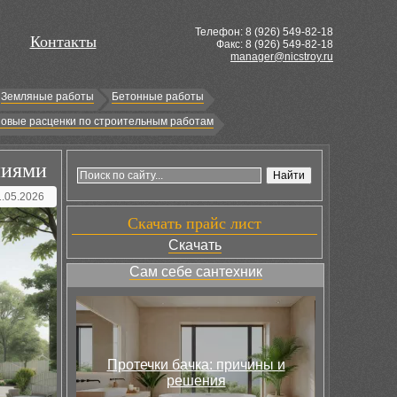
Телефон: 8 (
926
) 549-82-18
Контакты
Факс: 8 (926) 549-82-18
manager@nicstroy.ru
Земляные работы
Бетонные работы
овые расценки по строительным работам
ниями
1.05.2026
Скачать прайс лист
Скачать
Сам себе сантехник
Протечки бачка: причины и
решения