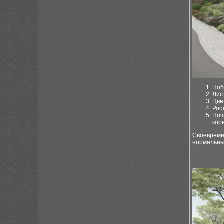
Поб
Лис
Цве
Рос
Поч
кор
Своевреме
нормальны