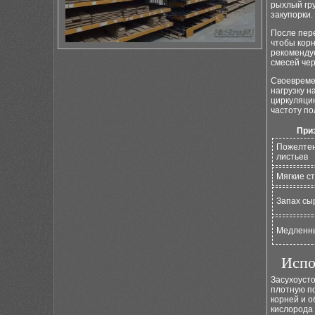
рыхлый гр
закупорки.
После пер
чтобы кор
рекоменду
смесей чер
Своеврем
нагрузку н
циркуляци
частоту по
При
Пожелте
листьев
Мягкие с
Запах сы
Медленн
Испо
Засухоуст
плотную по
корней и 
кислорода 