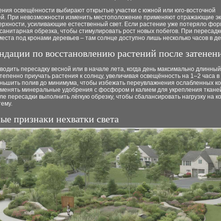
ения освещённости выбирают открытые участки с южной или юго-восточной
ей. При невозможности изменить местоположение применяют отражающие э
ерхности, усиливающие естественный свет. Если растение уже потеряло фор
санитарная обрезка, чтобы стимулировать рост новых побегов. При пересадк
еста под кронами деревьев – там солнце доступно лишь несколько часов в де
ндации по восстановлению растений после затенен
водить пересадку весной или в начале лета, когда день максимально длинный
тепенно приучать растения к солнцу, увеличивая освещённость на 1–2 часа в
ньшить полив до минимума, чтобы избежать переувлажнения ослабленных ко
менять минеральные удобрения с фосфором и калием для укрепления ткане
ле пересадки выполнить лёгкую обрезку, чтобы сбалансировать нагрузку на к
тему.
ые признаки нехватки света