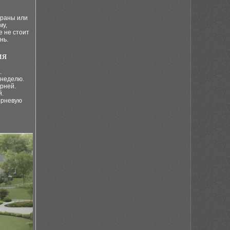
краны или
му,
е не стоит
нь.
ия
.
 неделю.
рней.
й.
орневую