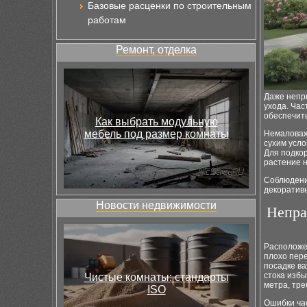
Базовые расценки по строительным
работам
Ремонт, отделка
Даже непр
ухода. Ча
обеспечит
Как выбрать модульную
мебель под размер комнаты
Немаловаж
сухим усло
Для подко
растение н
Соблюдение
декоративн
Новости недвижимости
Непра
Расположе
плохо пере
посадке ва
стока избы
Чистые комнаты: стандарты
метра, тр
ISO
Ошибки ча