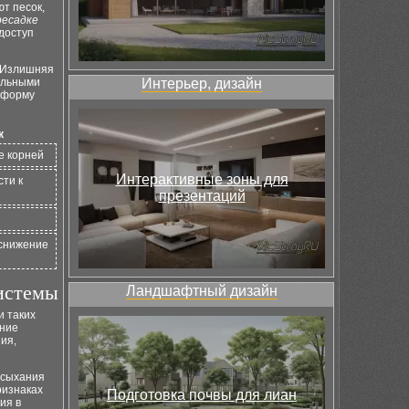
т песок,
ресадке
 доступ
. Излишняя
альными
Интерьер, дизайн
 форму
к
е корней
Интерактивные зоны для
сти к
презентаций
 снижение
системы
Ландшафтный дизайн
и таких
ение
ия,
ысыхания
ризнаках
Подготовка почвы для лиан
ия в