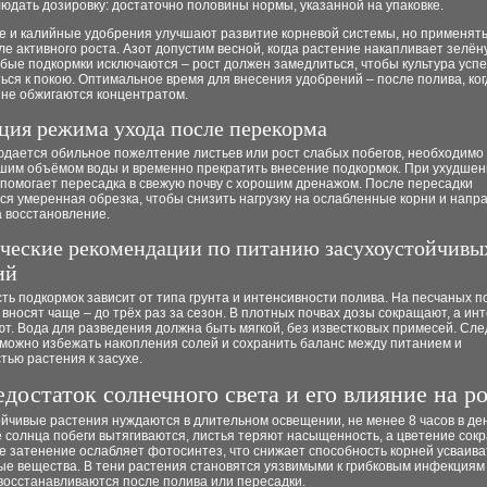
юдать дозировку: достаточно половины нормы, указанной на упаковке.
 и калийные удобрения улучшают развитие корневой системы, но применять
ле активного роста. Азот допустим весной, когда растение накапливает зелён
бые подкормки исключаются – рост должен замедлиться, чтобы культура усп
ься к покою. Оптимальное время для внесения удобрений – после полива, ког
 не обжигаются концентратом.
ция режима ухода после перекорма
юдается обильное пожелтение листьев или рост слабых побегов, необходимо
ьшим объёмом воды и временно прекратить внесение подкормок. При ухудше
 помогает пересадка в свежую почву с хорошим дренажом. После пересадки
я умеренная обрезка, чтобы снизить нагрузку на ослабленные корни и напр
а восстановление.
ческие рекомендации по питанию засухоустойчивы
ий
ть подкормок зависит от типа грунта и интенсивности полива. На песчаных п
вносят чаще – до трёх раз за сезон. В плотных почвах дозы сокращают, а ин
т. Вода для разведения должна быть мягкой, без известковых примесей. Сле
 можно избежать накопления солей и сохранить баланс между питанием и
тью растения к засухе.
достаток солнечного света и его влияние на р
йчивые растения нуждаются в длительном освещении, не менее 8 часов в де
 солнца побеги вытягиваются, листья теряют насыщенность, а цветение сок
 затенение ослабляет фотосинтез, что снижает способность корней усваиват
ые вещества. В тени растения становятся уязвимыми к грибковым инфекциям
восстанавливаются после полива или пересадки.