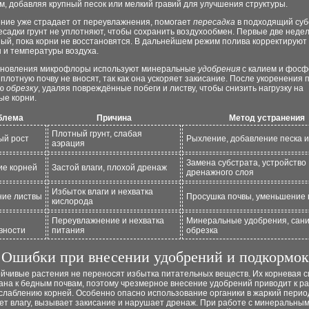
м, добавляя крупный песок или мелкий гравий для улучшения структуры.
ение уже страдает от переувлажнения, помогает
пересадка
в подходящий суб
садки грунт не уплотняют, чтобы сохранить воздухообмен. Первые две неде
й, пока корни не восстановятся. В дальнейшем режим полива корректируют 
 и температуры воздуха.
ановления микрофлоры используют минеральные
удобрения
с калием и фосф
 плотную почву не вносят, так как она ускоряет закисание. После укоренения 
ую
обрезку
, удаляя повреждённые побеги и листву, чтобы снизить нагрузку на
ые корни.
блема
Причина
Метод устранения
Плотный грунт, слабая
ый рост
Рыхление, добавление песка и
аэрация
Замена субстрата, устройство
ие корней
Застой влаги, плохой дренаж
дренажного слоя
Избыток влаги и нехватка
ие листвы
Просушка почвы, уменьшение 
кислорода
Переувлажнение и нехватка
Минеральные удобрения, сан
вности
питания
обрезка
Ошибки при внесении удобрений и подкормок
ойчивые растения не переносят избытка питательных веществ. Их корневая 
ана к бедным почвам, поэтому чрезмерное внесение удобрений приводит к р
слаблению корней. Особенно опасно использование органики в жаркий перио
ет влагу, вызывает закисание и нарушает дренаж. При работе с минеральны