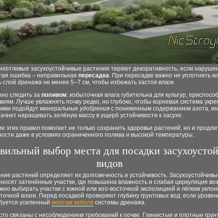
ихотливые засухоустойчивые растения теряют декоративность, если наруше
стая ошибка – неправильная
пересадка
. При пересадке важно не уплотнять к
ь слой
дренажа
не менее 5–7 см, чтобы избежать застоя влаги.
но следить за
поливом
: избыточная влага губительна для культур, приспосо
виям. Лучше увлажнять почву редко, но глубоко, чтобы корневая система укре
рмки подойдут минеральные
удобрения
с пониженным содержанием азота, и
ачнет наращивать зелёную массу в ущерб устойчивости к засухе.
 этих правил помогает не только сохранить здоровье растений, но и продлит
ости даже в условиях ограниченного полива и высокой температуры.
вильный выбор места для посадки засухоусто
видов
ние растений определяет их долговечность и устойчивость. Засухоустойчив
носят затенённые участки, где повышена влажность и слабая циркуляция воз
жно выбирать участки с южной или юго-восточной экспозицией и лёгким укло
точной влаги. Перед посадкой проверяют глубину грунтовых вод: если уровен
ебуется усиленный
монтаж кабеля
системы дренажа.
сто связаны с несоблюдением требований к почве. Глинистые и плотные грун