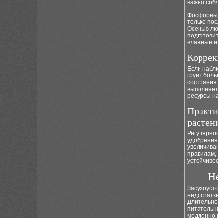
важно собл
Фосфорные
только пос
Осенью лю
подготовит
влажные и
Коррек
Если набл
грунт бол
состояния
выполняетс
ресурсы н
Практи
растен
Регулярнос
удобрения 
увеличиваю
правилам,
устойчивос
Не
Засухоусто
недостатке
Длительное
питательн
медленно 