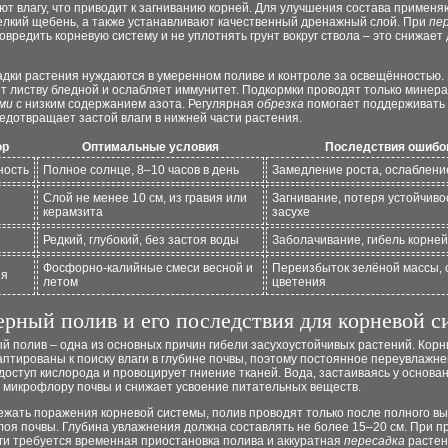
т влагу, что приводит к загниванию корней. Для улучшения состава применяю
мелкий щебень, а также устанавливают качественный дренажный слой. При
пе
овредить корневую систему и не уплотнять грунт вокруг ствола – это снижает
адки растения нуждаются в умеренном поливе и контроле за освещённостью
ет листву бледной и ослабляет иммунитет. Подкормки проводят только минер
ми
с низким содержанием азота. Регулярная
обрезка
помогает поддерживать
едотвращает застой влаги в нижней части растения.
ор
Оптимальные условия
Последствия ошибо
ность
Полное солнце, 8–10 часов в день
Замедление роста, ослаблени
Слой не менее 10 см, из гравия или
Загнивание, потеря устойчиво
керамзита
засухе
Редкий, глубокий, без застоя воды
Заболачивание, гибель корней
Фосфорно-калийные смеси весной и
Переизбыток зелёной массы,
ия
летом
цветения
рный полив и его последствия для корневой 
 полив – одна из основных причин гибели засухоустойчивых растений. Корн
аптированы к поиску влаги в глубине почвы, поэтому постоянное переувлажн
доступ кислорода и провоцирует гниение тканей. Вода, застаиваясь у основан
 микрофлору почвы и снижает усвоение питательных веществ.
ежать поражения корневой системы, полив проводят только после полного в
лоя почвы. Глубина увлажнения должна составлять не более 15–20 см. При п
ги требуется временная приостановка полива и аккуратная
пересадка
растен