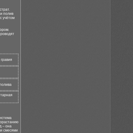
страт.
ли полив
с учётом
ором.
проводят
 гравия
полива
итарная
система
азрастанию
д – она
ми смесями