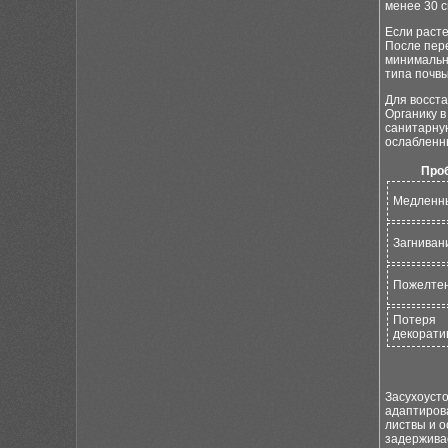
менее 30 с
Если раст
После пере
минимальны
типа почвы
Для восст
Органику в
санитарн
ослабленн
Про
Медленн
Загниван
Пожелтен
Потеря
декорати
Засухоуст
адаптиров
листвы и о
задержива