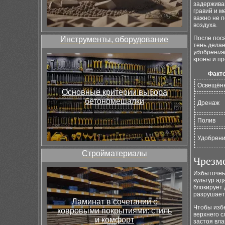
задерживаю
гравий и 
важно не п
воздуха.
После пос
Инструменты, оборудование
тень дела
удобрения
кроны и пр
Факт
Освещён
Основные критерии выбора
бетономешалки
Дренаж
Полив
Удобрен
Стройматериалы
Чрезме
Избыточный
культур ад
блокирует 
разрушает
Ламинат в сочетании с
Чтобы изб
ковровыми покрытиями: стиль
верхнего с
и комфорт
застоя вла