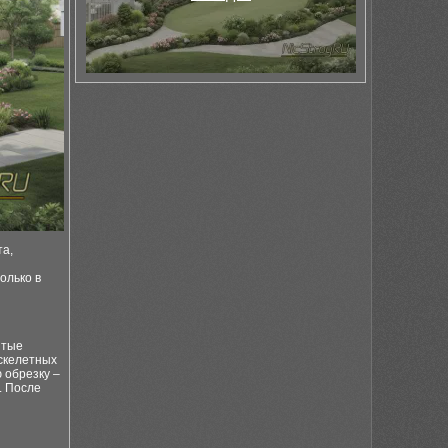
та,
олько в
итые
скелетных
 обрезку –
. После