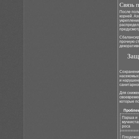
Связь 
После поли
корней. А
укрепления
распредел
предусмот
Сбалансир
прочную ст
декоратив
Защ
Сохранени
насекомых
и нарушен
санитарно
Для сниже
своевреме
которые п
Пробле
Парша и
мучниста
роса
Плодожо