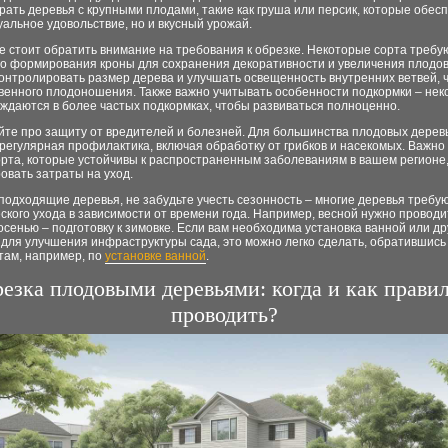
ать деревья с крупными плодами, такие как груша или персик, которые обесп
уальное удовольствие, но и вкусный урожай.
 стоит обратить внимание на требования к обрезке. Некоторые сорта требу
го формирования кроны для сохранения декоративности и увеличения плодов
онтролировать размер дерева и улучшать освещенность внутренних ветвей, 
твенного плодоношения. Также важно учитывать особенности подкормки – не
ждаются в более частых подкормках, чтобы развиваться полноценно.
йте про защиту от вредителей и болезней. Для большинства плодовых дерев
регулярная профилактика, включая обработку от грибков и насекомых. Важно
орта, которые устойчивы к распространенным заболеваниям в вашем регионе
овать затраты на уход.
одходящие деревья, не забудьте учесть сезонность – многие деревья требу
кого ухода в зависимости от времени года. Например, весной нужно провод
 осенью – подготовку к зимовке. Если вам необходима установка ванной или др
для улучшения инфраструктуры сада, это можно легко сделать, обратившись 
там, например, по
установке ванной
.
езка плодовыми деревьями: когда и как прави
проводить?