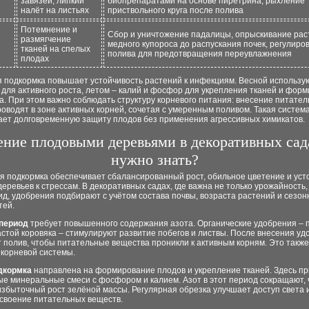
завязей, липкий
биопрепаратами на основе пиретрина, рыхление
налёт на листьях
приствольного круга после полива
Потемнение и
Сбор и уничтожение падалицы, опрыскивание ра
размягчение
медного купороса до распускания почек, регулиро
тканей на спелых
полива для предотвращения переувлажнения
плодах
я подкормка повышает устойчивость растений к инфекциям. Весной использу
для активного роста, летом – калий и фосфор для укрепления тканей и фор
. При этом важно соблюдать структуру корневого питания: внесение питате
оводят в зоне активных корней, сочетая с умеренным поливом. Такая систем
ает долговременную защиту плодов без применения агрессивных химикатов.
ение плодовыми деревьями в декоративных сад
нужно знать?
я подкормка обеспечивает сбалансированный рост, обильное цветение и уст
еревьев к стрессам. В декоративных садах, где важна не только урожайность,
д, удобрения подбирают с учётом состава почвы, возраста растений и сезо
тей.
период
требует повышенного содержания азота. Органические удобрения – 
астой коровяка – стимулируют развитие побегов и листвы. После внесения у
 полив, чтобы питательные вещества проникли к активным корням. Это такж
 корневой системы.
дкормка
направлена на формирование плодов и укрепление тканей. Здесь п
ые минеральные смеси с фосфором и калием. Азот в этот период сокращают, 
збыточный рост зелёной массы. Регулярная обрезка улучшает доступ света и
своение питательных веществ.