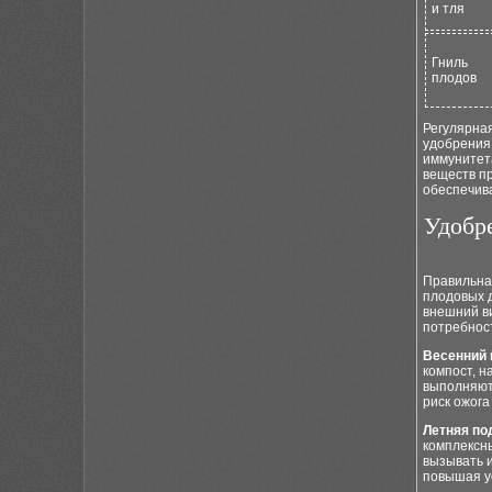
и тля
Гниль
плодов
Регулярна
удобрения 
иммунитета
веществ пр
обеспечив
Удобр
Правильна
плодовых д
внешний ви
потребнос
Весенний 
компост, н
выполняют
риск ожога
Летняя по
комплексн
вызывать и
повышая у