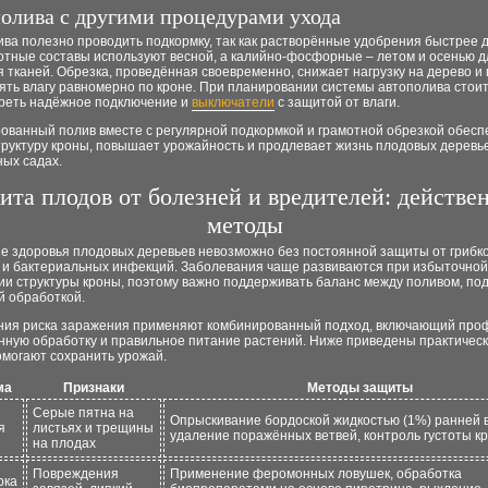
полива с другими процедурами ухода
ва полезно проводить подкормку, так как растворённые удобрения быстрее 
зотные составы используют весной, а калийно-фосфорные – летом и осенью д
 тканей. Обрезка, проведённая своевременно, снижает нагрузку на дерево и
ять влагу равномерно по кроне. При планировании системы автополива стои
реть надёжное подключение и
выключатели
с защитой от влаги.
ованный полив вместе с регулярной подкормкой и грамотной обрезкой обесп
руктуру кроны, повышает урожайность и продлевает жизнь плодовых деревье
ных садах.
ита плодов от болезней и вредителей: действе
методы
е здоровья плодовых деревьев невозможно без постоянной защиты от грибко
 и бактериальных инфекций. Заболевания чаще развиваются при избыточной
ии структуры кроны, поэтому важно поддерживать баланс между поливом, по
й обработкой.
ния риска заражения применяют комбинированный подход, включающий проф
нную обработку и правильное питание растений. Ниже приведены практическ
омогают сохранить урожай.
ма
Признаки
Методы защиты
Серые пятна на
Опрыскивание бордоской жидкостью (1%) ранней 
я
листьях и трещины
удаление поражённых ветвей, контроль густоты к
на плодах
Повреждения
Применение феромонных ловушек, обработка
рка