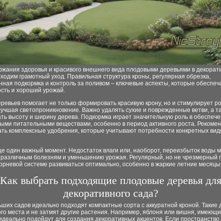
ржания здоровья и красивого внешнего вида плодовыми деревьями в декорат
ходим грамотный уход. Правильная структура кроны, регулярная обрезка,
ная подкормка и контроль за поливом – ключевые аспекты, которые обеспеч
сть и хороший урожай.
ревьев помогает не только формировать красивую крону, но и стимулирует р
лучшая светопроникновение. Важно удалять сухие и поврежденные ветви, а т
ть высоту и ширину дерева. Подкормка играет значительную роль в обеспеч
ыми питательными веществами, особенно в период активного роста. Рекоме
ать комплексные удобрения, которые учитывают потребности конкретных вид
е один важный момент. Недостаток влаги или, наоборот, переизбыток воды 
к различным болезням и уменьшению урожая. Регулярный, но не чрезмерный 
орневой системе развиваться оптимально, особенно в жаркие летние месяцы
Как выбрать подходящие плодовые деревья дл
декоративного сада?
ших садов идеально подходят компактные сорта с аккуратной кроной. Такие 
го места и не затмят другие растения. Например, яблоня или вишня, имеющи
идеально подойдут для создания декоративных акцентов. Если пространство 