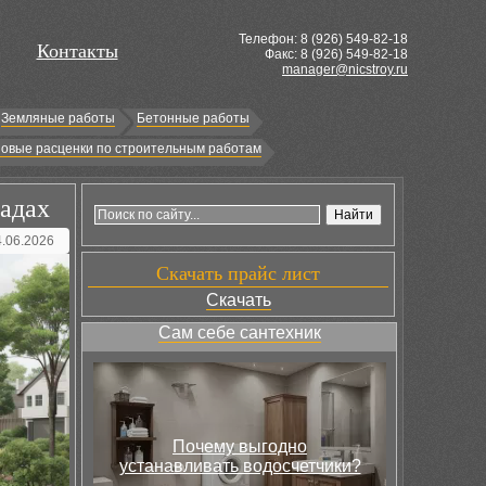
Телефон: 8 (
926
) 549-82-18
Контакты
Факс: 8 (926) 549-82-18
manager@nicstroy.ru
Земляные работы
Бетонные работы
овые расценки по строительным работам
садах
4.06.2026
Скачать прайс лист
Скачать
Сам себе сантехник
Почему выгодно
устанавливать водосчетчики?