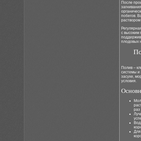
После про
загнивания
органичес
побегов. 
раствором 
Регулярна
с высоким
поддержив
плодовых 
По
Полив – кл
системы и 
засухе, мо
условия.
Основн
Мол
рас
раз
Луч
усп
Вод
кор
Для
кор