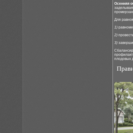
Осенняя о
заделывая 
промерзан
Для равно
1)
равномер
2)
провести
3)
заверши
Сбалансир
профилакт
плодовых 
Прави