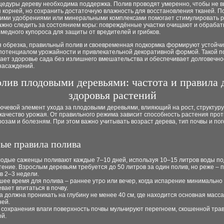
цедуры дереву необходима поддержка. Полив проводят умеренно, чтобы не в
 корней, но сохранить достаточную влажность для восстановления тканей. П
кими удобрениями или минеральными комплексами помогает стимулировать р
Важно следить за состоянием коры: повреждённые участки очищают и обраба
медного купороса для защиты от вредителей и грибков.
я обрезка, правильный полив и своевременная подкормка формируют устойч
 потенциалом урожайности и привлекательной декоративной формой. Такой п
ает здоровье сада без излишнего вмешательства и обеспечивает долговечно
насаждений.
лив плодовыми деревьями: частота и правила 
здоровья растений
ючевой элемент ухода за плодовыми деревьями, влияющий на рост, структуру
качество урожая. От правильного режима зависит способность растения про
розам и болезням. При этом важно учитывать возраст дерева, тип почвы и по
ые правила полива
одые саженцы поливают каждые 7–10 дней, используя 10–15 литров воды по
тение. Взрослым деревьям требуется до 50 литров за один полив, но реже –
 в 2–3 недели.
шее время для полива – раннее утро или вечер, когда испарение минимально 
евает впитаться в почву.
а должна проникать на глубину не менее 40 см, где находится основная масс
ней.
 сохранения влаги поверхность почвы мульчируют перегноем, скошенной тра
ой.