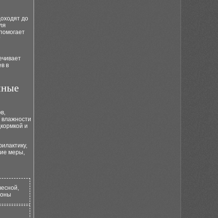
доходят до
ля
 помогает
т
ечивает
в в
нные
в,
 влажности
дкормкой и
илактику,
ие меры,
весной,
роны