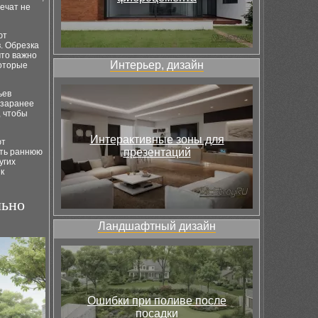
ечат не
ют
. Обрезка
что важно
Интерьер, дизайн
которые
ьев
 заранее
, чтобы
Интерактивные зоны для
ют
презентаций
ить раннюю
угих
к
льно
Ландшафтный дизайн
Ошибки при поливе после
посадки