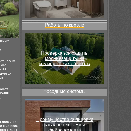
Работы по кровле
ивных
ат
Проверка зон защиты
молниезащиты на
ост новых
коммерческих объектах
акже
ении
ндуется
ов
может
Фасадные системы
полив
.
я
Преимущества облицовки
деревья не
фасадов плитами из
е красивое
фиброцемента
позволяет,