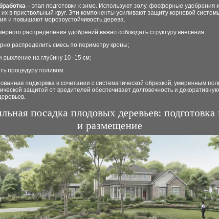
бработка
– этап подготовки к зиме. Используют золу, фосфорные удобрения и
их в приствольный круг. Эти компоненты усиливают защиту корневой систем
ия и повышают морозоустойчивость дерева.
мерного распределения удобрений важно соблюдать структуру внесения:
но распределить смесь по периметру кроны;
 рыхление на глубину 10–15 см;
ть процедуру поливом.
ованная подкормка в сочетании с систематической обрезкой, умеренным пол
ической защитой от вредителей обеспечивает долговечность и декоративную
деревьев.
льная посадка плодовых деревьев: подготовка
и размещение