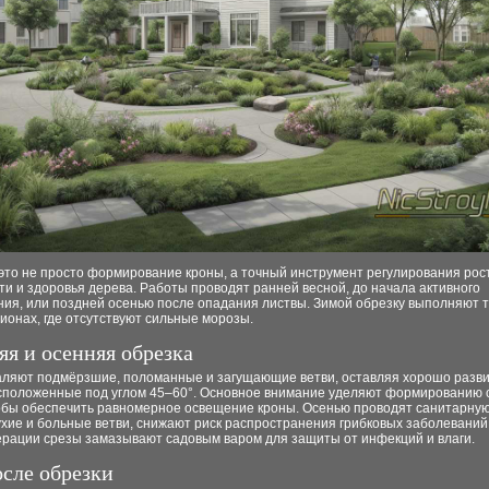
это не просто формирование кроны, а точный инструмент регулирования рос
и и здоровья дерева. Работы проводят ранней весной, до начала активного
ия, или поздней осенью после опадания листвы. Зимой обрезку выполняют т
ионах, где отсутствуют сильные морозы.
яя и осенняя обрезка
аляют подмёрзшие, поломанные и загущающие ветви, оставляя хорошо разв
асположенные под углом 45–60°. Основное внимание уделяют формированию 
тобы обеспечить равномерное освещение кроны. Осенью проводят санитарную
хие и больные ветви, снижают риск распространения грибковых заболеваний
ерации срезы замазывают садовым варом для защиты от инфекций и влаги.
осле обрезки