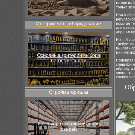
можно выбр
только виз
При выборе
регулярно
Инструменты, оборудование
помогает к
для качес
деревья ну
Не забыва
требуется 
выбрать с
минимизир
Основные критерии выбора
бетономешалки
Подбирая п
специфичес
обрезку, а
элементов 
специалис
Обр
Стройматериалы
Как выбрать наличники для
дверей