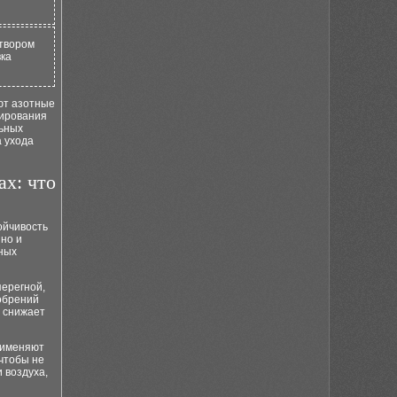
створом
вка
ют азотные
мирования
льных
а ухода
ах: что
ойчивость
 но и
нных
перегной,
добрений
е снижает
рименяют
чтобы не
 воздуха,