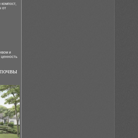
 компост,
ы от
ивом и
 ценность
 почвы