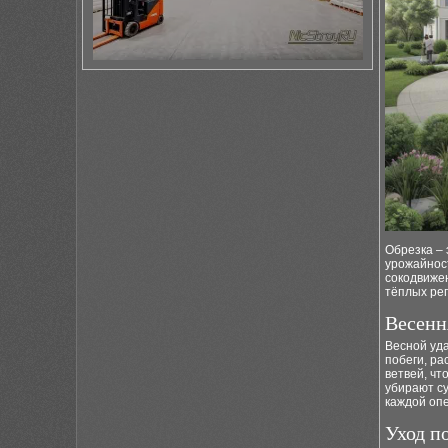
Обрезка – 
урожайност
сокодвижен
тёплых рег
Весенн
Весной уд
побеги, р
ветвей, ч
убирают су
каждой оп
Уход п