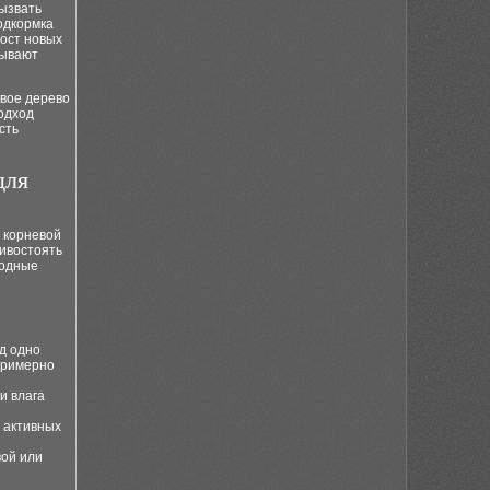
ызвать
одкормка
ост новых
тывают
ивое дерево
одход
сть
для
 корневой
тивостоять
годные
д одно
 примерно
и влага
а активных
вой или