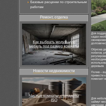
Базовые расценки по строительным
работам
Ремонт, отделка
Для подде
садах необ
своевремен
Как выбрать модульную
долговечно
мебель под размер комнаты
Обрезка де
побегов, у
регулирова
необходим
использов
деревьев.
Новости недвижимости
Полив – ещ
привести 
помогает к
Чистые комнаты: стандарты
Для неболь
ISO
займут мно
цветение, 