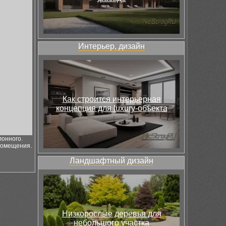
Интерьер, дизайн
Как строится интерьерная
концепция для luxury-объекта
лонного.
помещения.
Ландшафтный дизайн
Низкорослые деревья для
небольшого участка