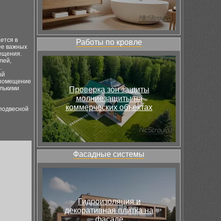
и
ется в
Работы по кровле
ее важных
ещения.
лей,
.
ый
 помещение
олькими
Проверка зон защиты
молниезащиты на
коммерческих объектах
 подвесной
Фасадные системы
Гидроизоляция и
декоративная плитка на
фасаде