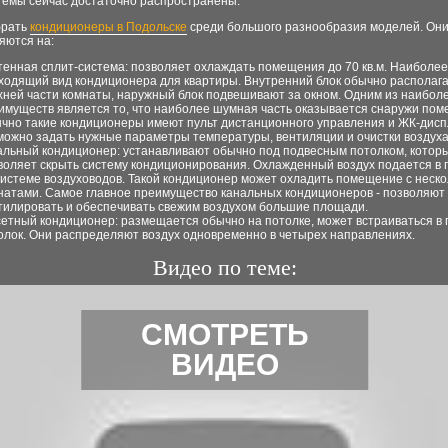
темы сейчас достаточно распространены.
брать
кондиционеры в Подольске
среди большого разнообразия моделей. Он
яются на:
тенная сплит-система: позволяет охлаждать помещения до 70 кв.м. Наиболее
ходящий вид кондиционера для квартиры. Внутренний блок обычно располага
хней части комнаты, наружный блок подвешивают за окном. Одним из наибол
имуществ является то, что наиболее шумная часть оказывается снаружи пом
чно такие кондиционеры имеют пульт дистанционного управления и ЖК-дисп
можно задать нужные параметры температуры, вентиляции и очистки воздуха
альный кондиционер: устанавливают обычно под подвесным потолком, котор
воляет скрыть систему кондиционирования. Охлажденный воздух подается в
системе воздуховодов. Такой кондиционер может охладить помещение с неск
натами. Самое главное преимущество канальных кондиционеров - позволяют
тилировать и обеспечивать свежим воздухом большие площади.
сетный кондиционер: размещается обычно на потолке, может встраиваться в
олок. Они распределяют воздух одновременно в четырех направлениях.
Видео по теме:
СМОТРЕТЬ
ВИДЕО