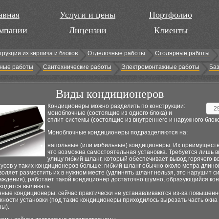
авная
Услуги и цены
Портфолио
мпании
Лицензии
Клиенты
трукции из кирпича и блоков
Отделочные работы
Столярные работы
ные работы
Сантехнические работы
Электромонтажные работы
Баз
Виды кондиционеров
Кондиционеры можно разделить по конструкции:
2
моноблочные (состоящие из одного блока) и
сплит-системы (состоящие из внутреннего и наружного блоко
Моноблочные кондиционеры подразделяются на:
напольные (или мобильные) кондиционеры. Их преимущество
что возможна самостоятельная установка. Требуется лишь в
улицу гибкий шланг, который обеспечивает вывод горячего в
усов у таких кондиционеров больше: гибкий шланг обычно около метра длино
воляет разместить их в нужном месте (удлинять шланг нельзя, это нарушит с
аждения), работает такой кондиционер достаточно шумно, образующийся ко
ходится выливать.
нные кондиционеры: сейчас практически не устанавливаются из-за повышенн
жности установки (под такие кондиционеры приходилось вырезать часть окна
ны).