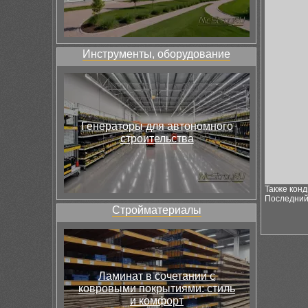
Инструменты, оборудование
Генераторы для автономного
строительства
Также кон
Последний
Стройматериалы
Ламинат в сочетании с
ковровыми покрытиями: стиль
и комфорт