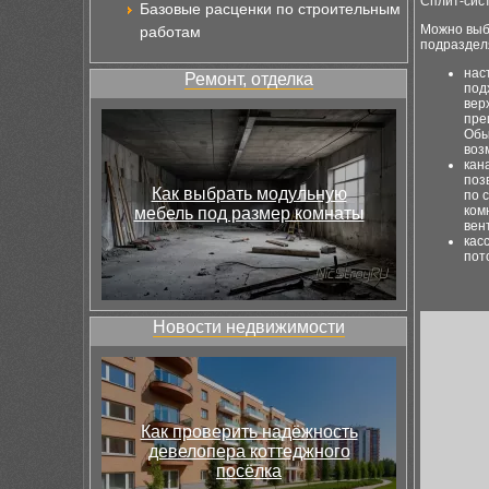
Сплит-сис
Базовые расценки по строительным
Можно вы
работам
подраздел
нас
Ремонт, отделка
под
вер
пре
Обы
воз
кан
поз
Как выбрать модульную
по 
ком
мебель под размер комнаты
вен
кас
пот
Новости недвижимости
Как проверить надёжность
девелопера коттеджного
посёлка