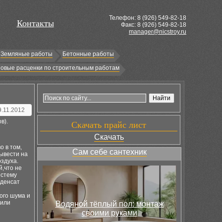
Телефон: 8 (
926
) 549-82-18
Контакты
Факс: 8 (926) 549-82-18
manager@nicstroy.ru
Земляные работы
Бетонные работы
овые расценки по строительным работам
9.11.2012
в).
Скачать прайс лист
Скачать
 в том,
Сам себе сантехник
ывести на
оздуха.
й,что не
истему
нденсат
ого шума и
 или
Водяной тёплый пол: монтаж
своими руками