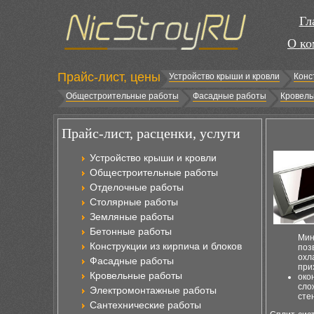
Гл
О ко
Прайс-лист, цены
Устройство крыши и кровли
Конс
Общестроительные работы
Фасадные работы
Кровель
Прайс-лист, расценки, услуги
Устройство крыши и кровли
Общестроительные работы
Отделочные работы
Столярные работы
Земляные работы
Бетонные работы
Мин
Конструкции из кирпича и блоков
поз
охл
Фасадные работы
при
Кровельные работы
око
сло
Электромонтажные работы
сте
Сантехнические работы