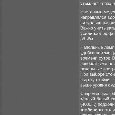
утомляет глаза 
Настенные модел
направлялся вдо
визуально расши
Важно учитывать
усиливает эффек
объём.
Напольные лампы
удобно перемеща
времени суток. 
поворотными пл
локальные «остр
При выборе стои
высоту стойки –
выше уровня сид
Современные led
тёплый белый св
(4000 К) подход
комбинировать и