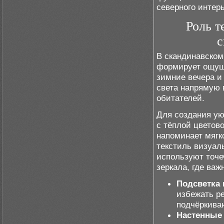
северного интер
Роль т
с
В скандинавском
формирует ощуще
зимние вечера и
света напрямую 
обитателей.
Для создания ую
с тёплой цветово
напоминает мягк
текстиль визуал
используют точе
зеркала, где важ
Подсветка 
избежать р
подчёркиваю
Настенные