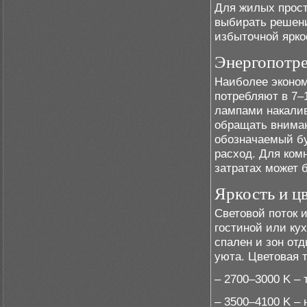
Для жилых прост
выбирать решен
избыточной ярко
Энергопотре
Наиболее эконо
потребляют в 7–
лампами накалив
обращать вниман
обозначаемый бу
расход. Для комн
затратах может 
Яркость и ц
Световой поток 
гостиной или ку
спален и зон от
уюта. Цветовая 
– 2700–3000 K –
– 3500–4100 K – 