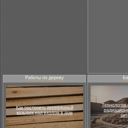
Работы по дереву
Бе
Технология 
Как построить деревянный
радиацион
козырек над входом в дом
бет