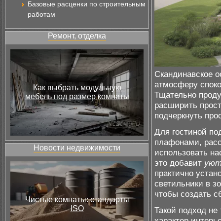
Базовые расценки по строительным
работам
Ремонт, отделка
Скандинавское о
атмосферу споко
Как выбрать модульную
Тщательно прод
мебель под размер комнаты
расширить прост
подчеркнуть про
Для гостиной по
плафонами, расс
Новости недвижимости
использовать на
это добавит
ую
практично устан
светильники в з
чтобы создать 
Чистые комнаты: стандарты
ISO
Такой подход не
характер интерь