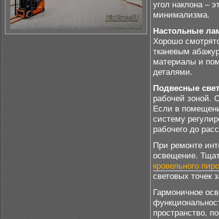
угол наклона – 
минимализма.
Настольные ла
Хорошо смотрятс
тканевым абажур
материалы и пом
деталями.
Подвесные све
рабочей зоной. 
Если в помещени
систему регулир
рабочего до рас
При ремонте инт
освещение. Тщат
кровельного пиро
световых точек 
Гармоничное осв
функциональност
пространство, п