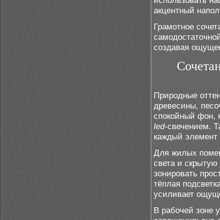
использовать на
акцентный напол
Грамотное сочет
самодостаточной
создавая ощущен
Сочетан
Природные оттен
древесины, песо
спокойный фон, 
led
-свечением. Т
каждый элемент 
Для жилых поме
света и скрытую
зонировать прос
тёплая подсветк
усиливает ощу
В рабочей зоне 