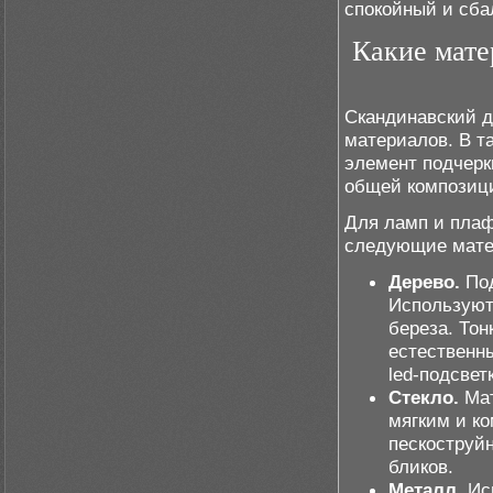
спокойный и сб
Какие мате
Скандинавский д
материалов. В т
элемент подчерки
общей композиц
Для ламп и плаф
следующие мате
Дерево.
Под
Используютс
береза. То
естественны
led-подсвет
Стекло.
Мат
мягким и к
пескоструй
бликов.
Металл.
Исп