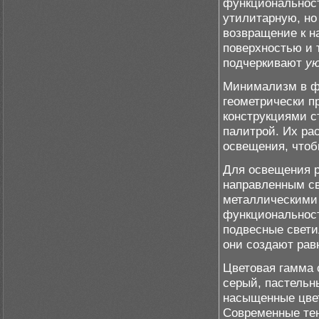
функциональност
утилитарную, но
возвращение к н
поверхностью и
подчеркивают
у
Минимализм в фо
геометрически 
конструкциями с
палитрой. Их ра
освещения, что
Для освещения р
направленным св
металлическими
функциональност
подвесные свети
они создают рав
Цветовая гамма 
серый, пастельн
насыщенные цвет
Современные те