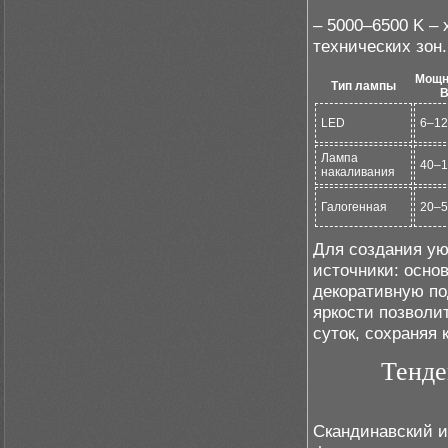
– 5000–6500 K –
технических зон.
Мощн
Тип лампы
В
LED
6–12
Лампа
40–1
накаливания
Галогенная
20–5
Для создания ую
источники: осно
декоративную по
яркости позволи
суток, сохраняя
Тенде
Скандинавский и