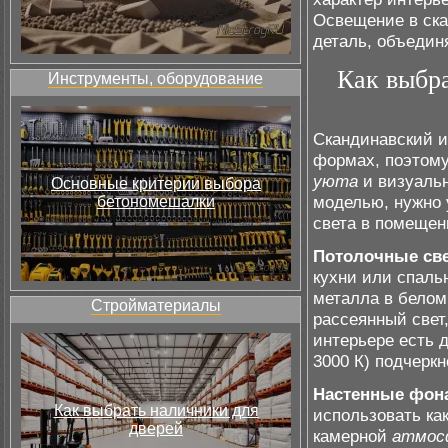
Освещение в ска
деталь, объедин
Как выбра
Инструменты, оборудование
Скандинавский и
формах, поэтому
уюта
и визуальн
Основные критерии выбора
моделью, нужно 
бетономешалки
света в помещен
Потолочные св
кухни или спаль
металла в белом
Стройматериалы
рассеянный свет,
интерьере есть 
3000 К) подчеркн
Настенные фон
Как выбрать наличники для
использовать ка
дверей
камерной
атмос