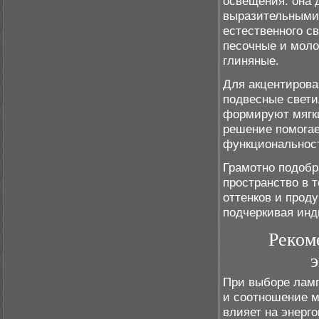
освещения: она 
выразительными.
естественного с
песочные и моло
глиняные.
Для акцентирова
подвесные свети
формируют мягки
решение помогае
функциональност
Грамотно подоб
пространство в 
оттенков и прод
подчеркивая инд
Реком
При выборе ламп
и соотношение 
влияет на энерг