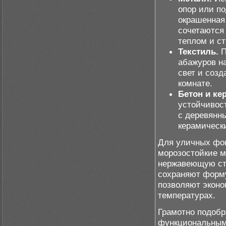
опор или по
окрашенная
сочетаются
теплом и ст
Текстиль.
П
абажуров н
свет и созд
комнате.
Бетон и ке
устойчивос
с деревянн
керамическ
Для уличных фон
морозостойкие м
нержавеющую ст
сохраняют форму
позволяют эконо
температурах.
Грамотно подобр
функциональным