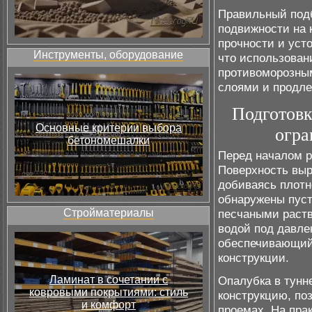
Правильный подб
подвижности на 
прочности и усто
Инструменты, оборудование
что использова
противоморозны
слоями и продле
Подготовк
Основные критерии выбора
огра
бетономешалки
Перед началом р
Поверхность вы
добиваясь плотно
обнаружены пуст
Стройматериалы
песчаными раст
водой под давле
обеспечивающий 
конструкции.
Ламинат в сочетании с
Опалубка в тунн
ковровыми покрытиями: стиль
конструкцию, по
и комфорт
проемах. На пра