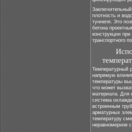
Заключительный 
плотность и вод
туннеля. Это по
бетона проектны
конструкции при
транспортного по
Испо
температ
Температурный 
напрямую влияет
температуры выш
что может вызва
материала. Для 
система охлажде
встроенным труб
арматурных элем
температуру сме
неравномерное с