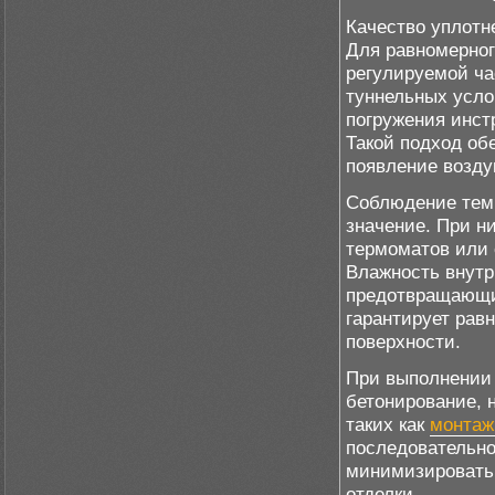
Качество уплотн
Для равномерног
регулируемой ча
туннельных усло
погружения инстр
Такой подход об
появление возд
Соблюдение тем
значение. При н
термоматов или 
Влажность внутр
предотвращающим
гарантирует рав
поверхности.
При выполнении 
бетонирование, 
таких как
монтаж
последовательно
минимизировать 
отделки.