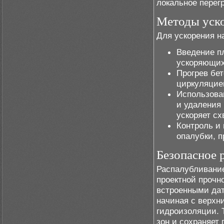
локальное перег
Методы уско
Для ускорения н
Введение п
ускоряющих
Прогрев бе
циркуляцие
Использова
и удаления
ускоряет сх
Контроль и
опалубки, 
Безопасное 
Распалубливание
проектной прочн
встроенными дат
начиная с верхн
гидроизоляции. 
зон и сохраняет 