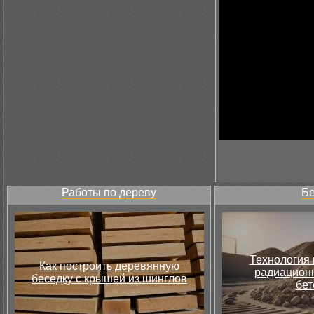
Работы по дереву
Бе
Технология 
Как построить деревянную
радиацион
беседку с крышей из шинглов
бет