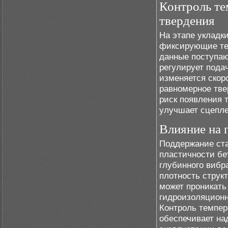
Контроль те
твердения
На этапе укладк
фиксирующие тем
данные поступаю
регулирует пода
изменяется скор
равномерное тве
риск появления 
улучшает сцепле
Влияние на 
Поддержание ст
пластичности бе
глубинного вибр
плотность струк
может проникать
гидроизоляционн
Контроль темпер
обеспечивает на