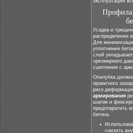
эксплуатации вс
Профилак
б
Усадка и трещин
распределении в
Для минимизации
уплотнение бето
слой укладывает
чрезмерного дав
сцепление с арм
Опалубка должна
проектного зазо
риск деформации
армирования
ре
шагом и фиксиро
предотвратить к
бетона.
Использова
снизить вн