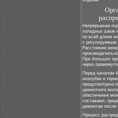
Орг
распр
Непрерывная под
холодных швов и
по всей длине к
с регулируемым 
Расстояние межд
производительно
При больших про
через промежуто
Перед началом б
опалубки и герме
предусмотрена
г
цементного моло
обеспечения мо
составами, пре
демонтаж после 
Процесс распред