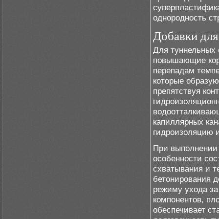
суперпластифика
однородность ст
Добавки для
Для туннельных
повышающие корр
перепадам темпе
которые образую
препятствуя конт
гидроизоляцион
водоотталкиваю
капиллярных кан
гидроизоляцию и
При выполнении 
особенности сос
схватывания и т
бетонирования д
режиму ухода за
компонентов, пл
обеспечивает ст