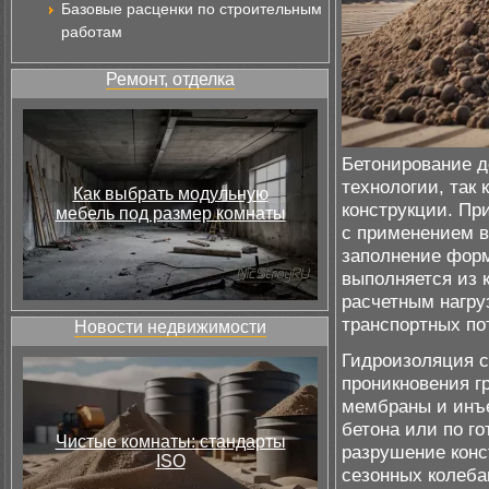
Базовые расценки по строительным
работам
Ремонт, отделка
Бетонирование д
технологии, так
Как выбрать модульную
конструкции. Пр
мебель под размер комнаты
с применением в
заполнение форм
выполняется из 
расчетным нагру
транспортных по
Новости недвижимости
Гидроизоляция 
проникновения г
мембраны и инъе
бетона или по г
Чистые комнаты: стандарты
разрушение конс
ISO
сезонных колеба