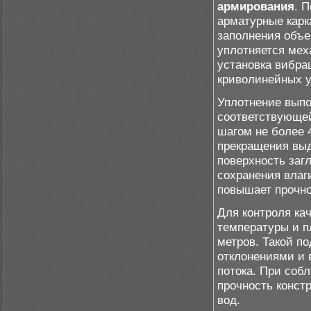
армирования
. 
арматурные карк
заполнения объе
уплотняется ме
установка вибра
криволинейных у
Уплотнение вып
соответствующей
шагом не более 
прекращения вы
поверхность заг
сохранения влаг
повышает прочно
Для контроля ка
температуры и п
метров. Такой п
отклонениями и 
потока. При соб
прочность конст
вод.