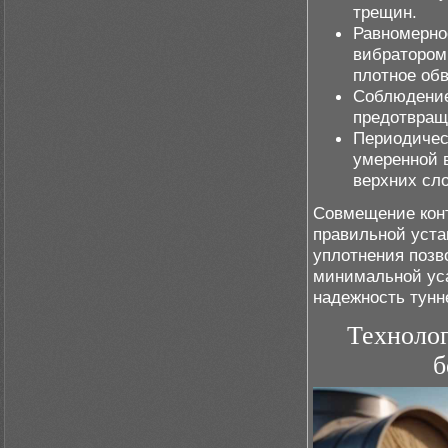
трещин.
Равномерно
вибратором
плотное об
Соблюдение
предотвращ
Периодичес
умеренной 
верхних сл
Совмещение конт
правильной уста
уплотнения позв
минимальной уса
надежность тунн
Технолог
б