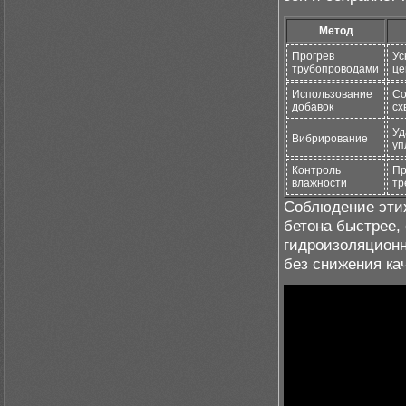
Метод
Прогрев
Ус
трубопроводами
це
Использование
Со
добавок
сх
Уд
Вибрирование
уп
Контроль
Пр
влажности
тр
Соблюдение этих
бетона быстрее,
гидроизоляционн
без снижения ка