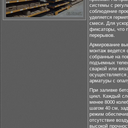
системы с регу
соблюдение прое
уделяется герме
смеси. Для уско
фиксаторы, что 
перерывов.
Армирование вып
монтаж ведется 
собранные на по
подъемных тележ
сваркой или вяз
осуществляется
арматуры с опал
При заливке бет
цикл. Каждый сл
менее 8000 коле
шагом 40 см, за
режим обеспечив
отсутствие возд
высокой прочнос