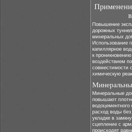
Применение
в
Повышение экспл
дорожных туннел
минеральных доб
Использование 
капиллярное вод
к проникновению
воздействием по
совместимости с
химическую реа
Минеральны
Минеральные доб
повышают плотно
водоцементного
расход воды без
укладке в замкн
сцепление с арм
происходят равн