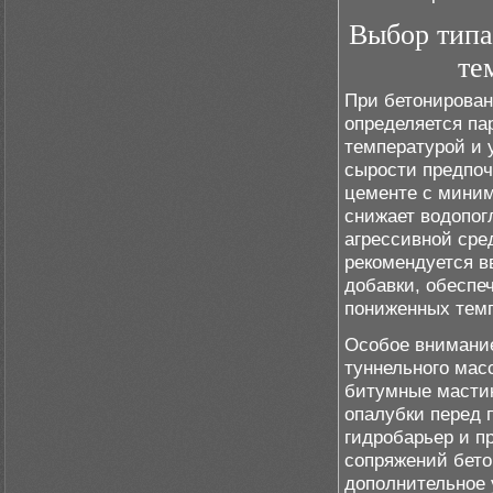
Выбор типа
те
При бетонирован
определяется п
температурой и 
сырости предпоч
цементе с мини
снижает водопог
агрессивной сре
рекомендуется 
добавки, обеспе
пониженных темп
Особое внимани
туннельного ма
битумные мастик
опалубки перед 
гидробарьер и п
сопряжений бет
дополнительное