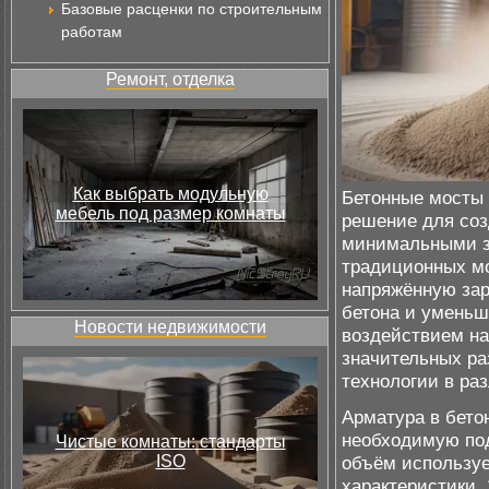
Базовые расценки по строительным
работам
Ремонт, отделка
Как выбрать модульную
Бетонные мосты 
мебель под размер комнаты
решение для соз
минимальными за
традиционных мо
напряжённую зар
бетона и уменьш
Новости недвижимости
воздействием на
значительных ра
технологии в ра
Арматура в бето
необходимую под
Чистые комнаты: стандарты
ISO
объём используе
характеристики.