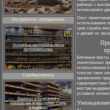
районах с высок
интенсивного дв
Опыт проектиров
Инструменты, оборудование
использование п
срок службы мос
и делает их экс
Пре
Основные критерии выбора
п
бетономешалки
Бетонные мосты
значительных пр
использования в
плюсов таких ко
Стройматериалы
применению пред
характеристики 
мостам выдержив
условиях интенс
Ламинат в сочетании с
Уменьшение 
ковровыми покрытиями: стиль
и комфорт