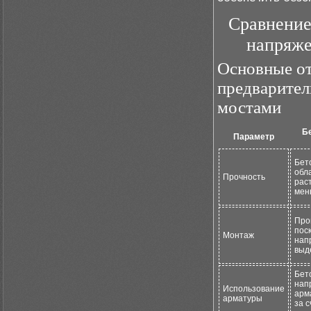
Сравнение
напряже
Основные о
предварите
мостами
Б
Параметр
Бет
обл
Прочность
рас
мен
Про
пос
Монтаж
нап
выд
Бет
нап
Использование
арм
арматуры
за 