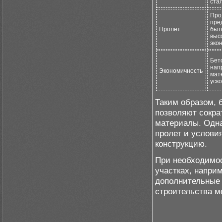
ста
Про
пре
Пролет
быт
выс
эко
Бет
нап
Экономичность
мат
уск
Таким образом, 
позволяют сокра
материалы. Одна
пролет и услови
конструкцию.
При необходимос
участках, напри
дополнительные 
строительства м