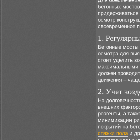
Для обеспечения
бетонных мостов
придерживаться 
осмотр конструк
своевременное п
1. Регулярн
Бетонные мосты 
осмотра для вы
стоит уделить зо
максимальными н
должен проводить
движения – чаще
2. Учет воз
На долговечност
внешних факторо
реагенты, а такж
минимизации рис
покрытий на бет
стяжки пола
и др
повреждения и п