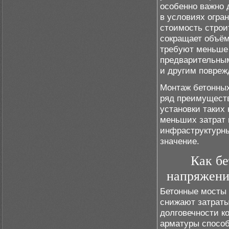
особенно важно 
в условиях огра
стоимость строит
сокращает объём
требуют меньше 
предварительны
и другим повреж
Монтаж бетонных
ряд преимуществ
установки таких 
меньших затрат 
инфраструктурны
значение.
Как б
напряжени
Бетонные мосты 
снижают затраты
долговечности к
арматуры способ