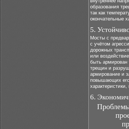
внутреннее напр
образования тре
так как температ
окончательные х
5. Устойчив
Мосты с предва
с учётом агресс
дорожных трансп
или воздействие
быть армирован 
трещин и разруш
армирование и з
повышающих его
характеристики,
6. Экономич
Проблемы
про
п