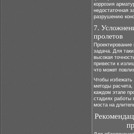
коррозия армат
недостаточная з
разрушению конс
7. Усложнен
пролетов
Проектирование 
задача. Для так
высокая точност
привести к изли
что может повли
Чтобы избежать 
методы расчета,
каждом этапе пр
стадиях работы 
моста на длител
Рекомендац
п