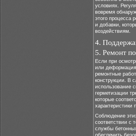
условиях. Регул
вовремя обнару
этого процесса 
и добавки, кото
воздействиям.
4. Поддержа
5. Ремонт п
Если при осмотр
или деформация
ремонтные рабо
конструкции. В 
использование с
герметизации тр
которые соответ
характеристики 
Соблюдение этих
соответствии с 
службы бетонны
обеспечить безо