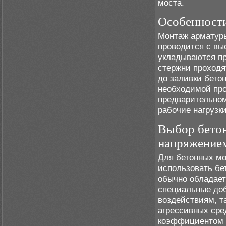
моста.
Особенност
Монтаж арматуры
проводится с вы
укладываются пр
стержни проходя
до заливки бетон
необходимой про
предварительном
рабочие нагрузк
Выбор бетон
напряжение
Для бетонных мо
использовать бе
обычно обладает
специальные до
воздействиям, т
агрессивных сре
коэффициентом в