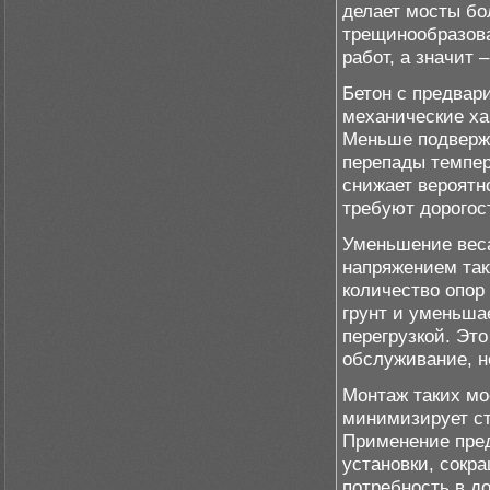
делает мосты бо
трещинообразова
работ, а значит
Бетон с предва
механические хар
Меньше подверже
перепады темпер
снижает вероятн
требуют дорогос
Уменьшение веса
напряжением так
количество опор
грунт и уменьша
перегрузкой. Эт
обслуживание, н
Монтаж таких мо
минимизирует ст
Применение пред
установки, сокр
потребность в д