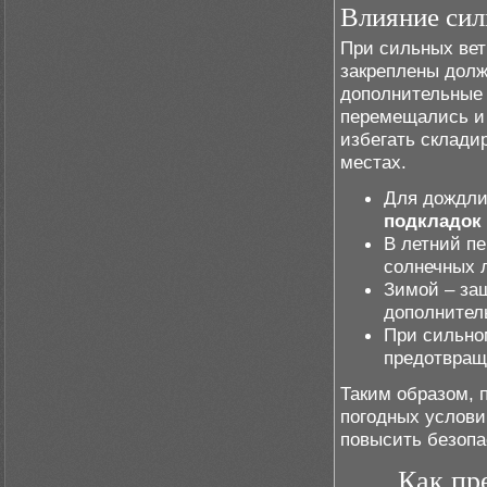
Влияние сил
При сильных вет
закреплены долж
дополнительные
перемещались и 
избегать склади
местах.
Для дождли
подкладок
В летний пе
солнечных 
Зимой – защ
дополнител
При сильно
предотвращ
Таким образом, 
погодных услови
повысить безопа
Как пр