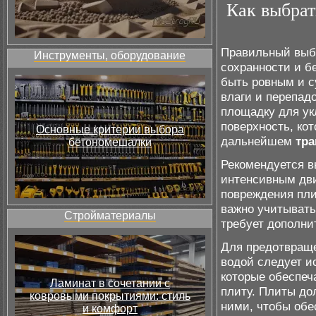
Как выбрат
Правильный выбо
Инструменты, оборудование
сохранности и б
быть ровным и с
влаги и перепад
площадку для ук
поверхность, ко
Основные критерии выбора
дальнейшем
тра
бетономешалки
Рекомендуется в
интенсивным дви
повреждения пл
важно учитыват
Стройматериалы
требует дополни
Для предотвраще
водой следует и
которые обеспеча
Ламинат в сочетании с
плиту. Плиты д
ковровыми покрытиями: стиль
ними, чтобы обе
и комфорт