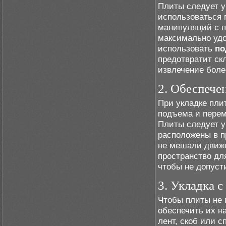
Плиты следует у
использоваться 
манипуляций с п
максимально удо
использовать
по
предотвратит ск
извлечение боле
2. Обеспече
При укладке пли
подъема и перем
Плиты следует у
расположены в п
не мешали движе
пространство для
чтобы не допуст
3. Укладка 
Чтобы плиты не 
обеспечить их 
лент, скоб или 