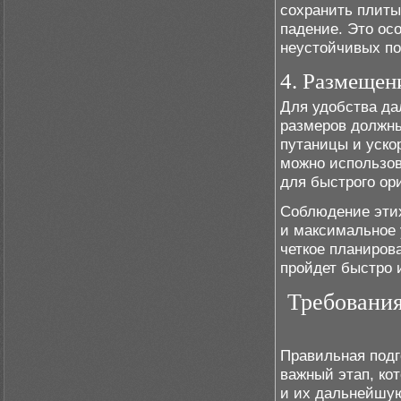
сохранить плиты
падение. Это ос
неустойчивых по
4. Размещен
Для удобства да
размеров должны
путаницы и ускор
можно использов
для быстрого ор
Соблюдение этих
и максимальное 
четкое планирова
пройдет быстро 
Требования
Правильная подг
важный этап, ко
и их дальнейшую