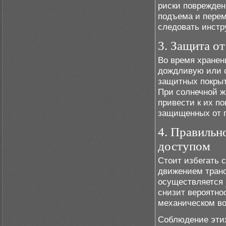
риски поврежден
подъема и пере
следовать инстр
3. Защита о
Во время хранен
дождливую или 
защитных покрыт
При солнечной ж
привести к их п
защищенных от 
4. Правильн
доступом
Стоит избегать 
движением транс
осуществляется
снизит вероятно
механическом во
Соблюдение этих