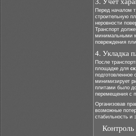
3. Учет хар
Перед началом т
строительную пл
неровности пове
Транспорт долже
минимальными ма
повреждения пли
4. Укладка 
После транспорт
площадке для
с
подготовленное 
минимизирует ри
плитами было до
перемещения с
Организовав пра
возможные потер
стабильность и 
Контроль 