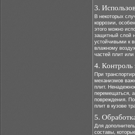
3. Использо
В некоторых слу
коррозии, особе
этого можно исп
защитный слой н
устойчивыми к в
влажному воздух
частей плит или
4. Контроль
При транспорти
механизмов важн
плит. Ненадежно
перемещаться, а 
повреждения. По
плит в кузове тр
5. Обработк
Для дополнител
составы, которы