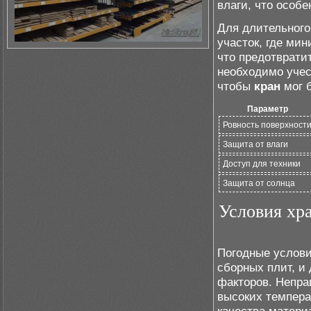
влаги, что особ
Для длительного
участок, где ми
что предотврати
необходимо учес
чтобы
кран
мог б
Параметр
Ровность поверхност
Защита от влаги
Доступ для техники
Защита от солнца
Условия хр
Погодные услови
сборных плит, и
факторов. Непра
высоких темпера