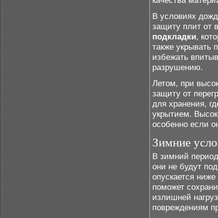
качества матери
В условиях дожд
защиту плит от 
подкладки
, кот
также укрывать 
избежать впитыв
разрушению.
Летом, при высо
защиту от перег
для хранения, г
укрытием. Высок
особенно если о
Зимние усло
В зимний период
они не будут по
опускается ниже
поможет сохрани
излишней нагруз
повреждениям пр