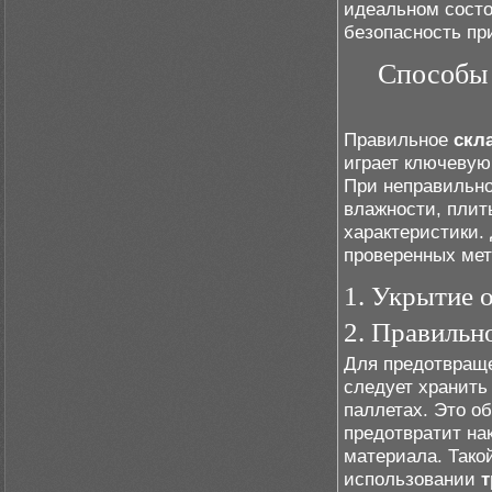
идеальном состо
безопасность пр
Способы 
Правильное
скл
играет ключевую
При неправильно
влажности, плит
характеристики.
проверенных мет
1. Укрытие о
2. Правильн
Для предотвраще
следует хранить
паллетах. Это о
предотвратит нак
материала. Тако
использовании
т