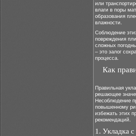
или транспортир
влаги в поры ма
образования пле
влажности.
Соблюдение этих
повреждения пли
сложных погодны
– это залог сох
процесса.
Как прави
Правильная укла
решающее значен
Несоблюдение пр
повышенному рис
избежать этих п
рекомендаций.
1. Укладка 