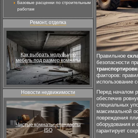
Базовые расценки по строительным
работам
Ремонт, отделка
Как выбрать модульную
Правильное
скл
мебель под размер комнаты
безопасности пр
транспортировк
факторов: прави
использование с
Перед началом р
Новости недвижимости
обеспечив ровн
специальных упо
максимальной о
повреждения пли
оборудования и 
Чистые комнаты: стандарты
ISO
гарантирует сох