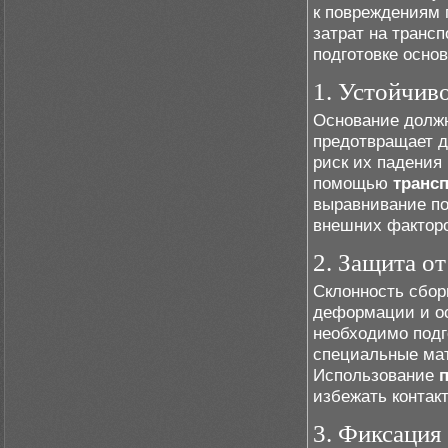
к повреждениям 
затрат на транс
подготовке основ
1. Устойчив
Основание должн
предотвращает 
риск их падения
помощью
транс
выравнивание по
внешних факторо
2. Защита от
Склонность сбор
деформации и ос
необходимо подг
специальные мат
Использование
избежать контак
3. Фиксация