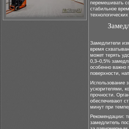
перемешивать со
стабильное врем
технологических
Замедл
Замедлители изм
время схватыван
может терять уд
0,3–0,5% замедл
особенно важно 
поверхности, на
Использование з
ускорителями, к
прочности. Орга
обеспечивают ст
минут при темпе
Рекомендации: т
замедлитель пос
за равномерным 