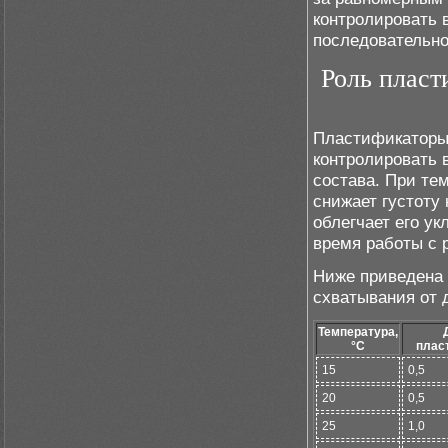
контролировать 
последовательно
Роль пласт
Пластификаторы
контролировать 
состава. При те
снижает густоту
облегчает его у
время работы с 
Ниже приведена
схватывания от 
Температура,
°C
плас
15
0,5
20
0,5
25
1,0