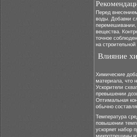
Рекомендац
Перед внесением
воды. Добавки с
перемешивании,
вещества. Контр
точное соблюден
на строительной
Влияние хи
Химические доба
материала, что 
Ускорители схва
превышении дози
Оптимальная кон
обычно составля
Температура сре
повышении темпе
ускоряет набор 
микротрещины из