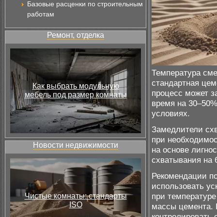
Базовые расценки по строительным
работам
Ремонт, отделка
Температура сме
стандартная цеме
Как выбрать модульную
процесс может з
мебель под размер комнаты
время на 30–50%
условиях.
Замедлители схв
при необходимос
Новости недвижимости
на основе лигно
схватывания на 
Рекомендации по
использовать ус
при температуре
Чистые комнаты: стандарты
ISO
массы цемента. 
контролировать 