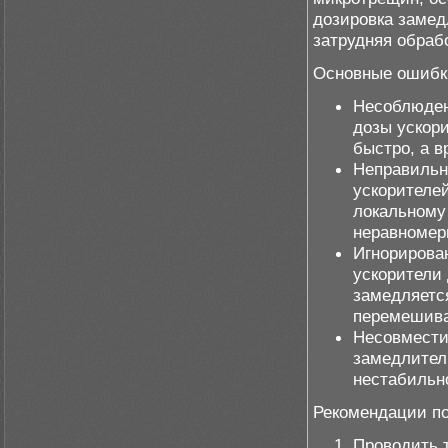
дозировка замед
затрудняя обраб
Основные ошибк
Несоблюден
дозы ускор
быстро, а в
Неправильн
ускорителе
локальному
неравномер
Игнорирова
ускорители 
замедляется
перемешива
Несовмести
замедлител
нестабильн
Рекомендации п
Проводить 