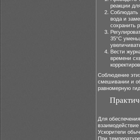
реакции дл
Соблюдать 
вода и заме
сохранить 
Регулироват
35°C умень
увеличиват
Вести журна
времени сх
корректиро
Соблюдение этих
смешивании и об
равномерную гид
Практич
Для обеспечения
взаимодействие 
Ускорители обыч
При температуре