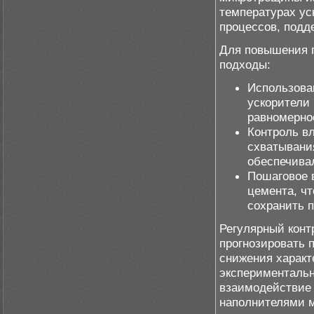
температурах ус
процессов, подд
Для повышения 
подходы:
Использова
ускорители 
равномерно
Контроль в
схватывани
обеспечива
Пошаговое 
цемента, ч
сохранить п
Регулярный конт
прогнозировать 
снижения характ
экспериментальн
взаимодействие 
наполнителями м