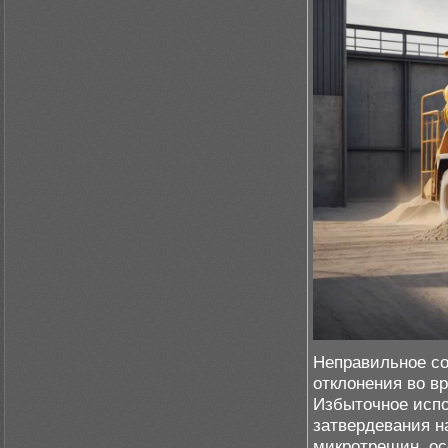
Неправильное со
отклонения во в
Избыточное испо
затвердевания н
микротрещин, ос