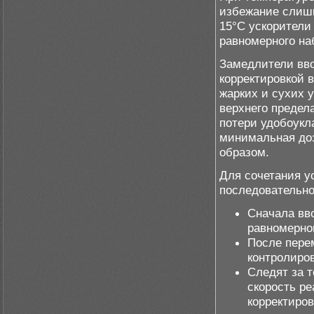
избежание слишк
15°C ускорители
равномерного на
Замедлители вво
корректировкой 
жарких и сухих 
верхнего предел
потери удобоукл
минимальная доз
образом.
Для сочетания у
последовательно
Сначала вво
равномерно
После пере
контролиро
Следят за 
скорость ре
корректиро