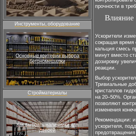
прочности в тре
Влияние 
Инструменты, оборудование
Ускорители изме
сокращая время 
кальция смесь п
минут вместо ст
Основные критерии выбора
дозировку увели
бетономешалки
реакции.
Выбор ускорител
Тривиальные доб
кристаллов гидр
Стройматериалы
на 20–50%. Орга
позволяют контр
изменения конеч
Рекомендации: и
Как выбрать наличники для
ускорителя, под
дверей
предотвращения 