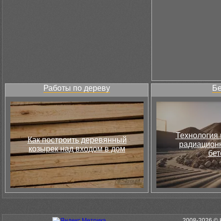
Работы по дереву
Бе
Технология 
Как построить деревянный
радиацион
козырек над входом в дом
бет
2008-2026 © 