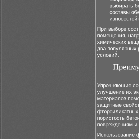
выбирать б
составы об
износостойк
При выборе сост
помещения, нагру
химических веще
два популярных 
условий.
Преиму
Упрочняющие сос
улучшение их эк
материалов помо
защитные свойст
фторсиликатных 
пористость бето
повреждениям и
Использование ф