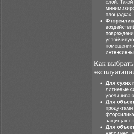
слой. Такой
минимизиро
площадках.
Фторсилик
воздействи
повреждени
устойчивую 
помещениях
интенсивны
Как выбрать
эксплуатаци
Для сухих 
литиевые с
увеличиваю
Для объек
продуктами
фторсиликат
защищают о
Для объект
например, 