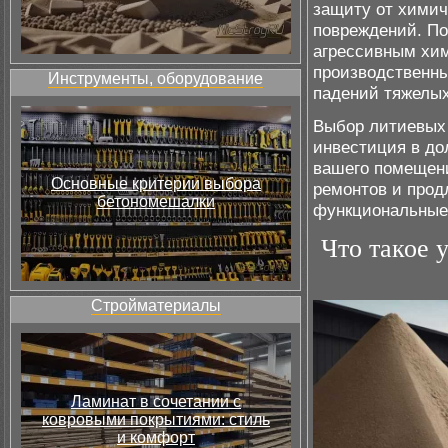
защиту от химич
повреждений. По
агрессивным хим
производственны
Инструменты, оборудование
падений тяжелы
Выбор литиевых 
инвестиция в до
вашего помещени
Основные критерии выбора
ремонтов и прод
бетономешалки
функциональные 
Что такое 
Стройматериалы
Ламинат в сочетании с
ковровыми покрытиями: стиль
и комфорт