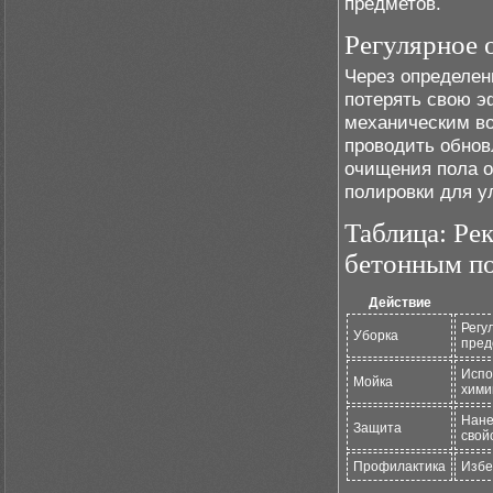
предметов.
Регулярное 
Через определе
потерять свою э
механическим во
проводить обнов
очищения пола о
полировки для у
Таблица: Ре
бетонным п
Действие
Регу
Уборка
пред
Испо
Мойка
хими
Нане
Защита
свой
Профилактика
Избе