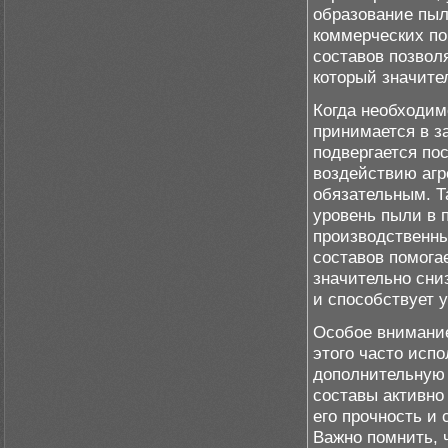
образование пыл
коммерческих п
составов позвол
который значите
Когда необходим
принимается в з
подвергается по
воздействию агр
обязательным. Т
уровень пыли в 
производственн
составов помога
значительно сни
и способствует 
Особое внимание
этого часто исп
дополнительную 
составы активно
его прочность и
Важно помнить, 