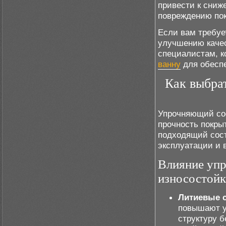
привести к сниж
повреждению по
Если вам требует
улучшению качес
специалистам, 
ванну
для обесп
Как выбра
Упрочняющий сос
прочность покры
подходящий сост
эксплуатации и 
Влияние упр
износостойк
Литиевые 
повышают ус
структуру б