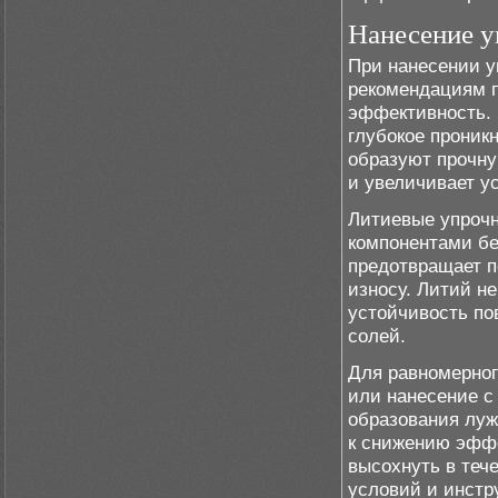
Нанесение 
При нанесении у
рекомендациям 
эффективность.
глубокое проникн
образуют прочну
и увеличивает у
Литиевые упрочн
компонентами бе
предотвращает п
износу. Литий н
устойчивость по
солей.
Для равномерног
или нанесение с
образования луж
к снижению эффе
высохнуть в теч
условий и инстр