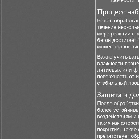
прочности п
Процесс наб
Бетон, обработа
течение несколь
мере реакции с 
бетон достигает 
может полностью
Важно учитывать
влажности проце
литиевых или фт
поверхность от 
стабильный проц
Защита и до
После обработки
более устойчив
воздействиям и 
таких как фторс
покрытия. Такие
препятствует об