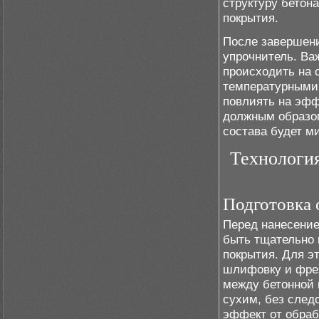
структуру бетон
покрытия.
После завершени
упрочнитель. Ва
происходить на 
температурными 
повлиять на эфф
должным образом
состава будет 
Технологи
Подготовка 
Перед нанесение
быть тщательно 
покрытия. Для э
шлифовку и фрез
между бетонной 
сухим, без след
эффект от обраб