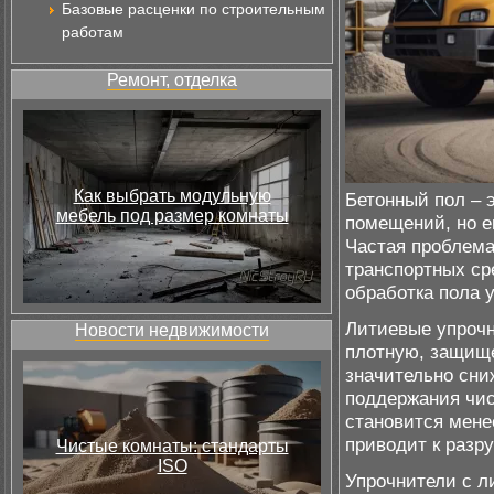
Базовые расценки по строительным
работам
Ремонт, отделка
Как выбрать модульную
Бетонный пол – 
мебель под размер комнаты
помещений, но е
Частая проблема
транспортных ср
обработка пола 
Литиевые упрочн
Новости недвижимости
плотную, защище
значительно сни
поддержания чис
становится мене
приводит к разр
Чистые комнаты: стандарты
ISO
Упрочнители с 