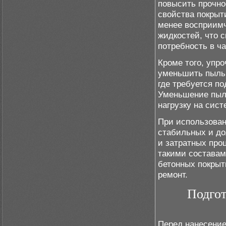
повысить прочно
свойства покрыт
менее восприимч
жидкостей, что 
потребность в ч
Кроме того, упр
уменьшить пыльн
где требуется п
Уменьшение пыли
нагрузку на сис
При использова
стабильных и до
и затратных про
такими составам
бетонных покрыт
ремонт.
Подгот
Перед нанесение