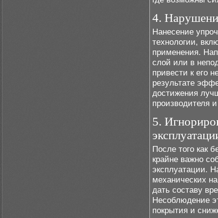
4. Нарушени
Нанесение упроч
технологии, вкл
применения. Нап
слой или в непо
привести к его 
результате эффе
достижения лучш
производителя и
5. Игнориро
эксплуатаци
После того как 
крайне важно со
эксплуатации. Н
механических на
дать составу вр
Несоблюдение эт
покрытия и сниж