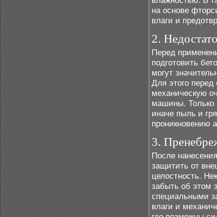
влажностью. В т
на основе фторс
влаги и предотв
2. Недостат
Перед применен
подготовить бет
могут значитель
Для этого перед
механическую о
машины. Только 
иначе пыль и гр
проникновению а
3. Пренебре
После нанесения
защитить от вне
целостность. Не
забыть об этом 
специальными з
влаги и механич
где возможны си