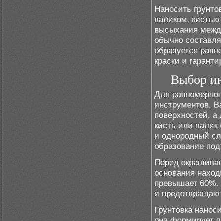
Наносить грунто
валиком, кистью
высыхания между
обычно составля
образуется равн
краски и гаранти
Выбор ин
Для равномерног
инструментов. В
поверхностей, а
кисть или валик
и однородный с
образование под
Перед окрашиван
основания находи
превышает 60%. 
и предотвращают
Грунтовка нанос
она формирует п