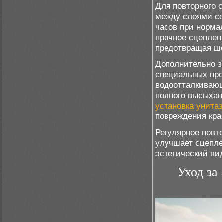
Для повторного 
между слоями со
часов при норма
прочное сцеплен
предотвращая ше
Дополнительно з
специальных про
водоотталкивающ
полного высыхан
установка унита
повреждения кра
Регулярное повт
улучшает сцепле
эстетический вид
Уход за