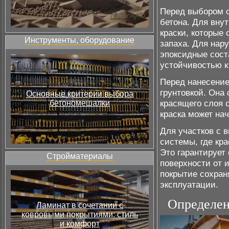
Перед выбором с
бетона. Для вну
краски, которые
Инструменты, оборудование
запаха. Для нар
эпоксидные сост
устойчивостью к
Перед нанесение
грунтовкой. Она
Основные критерии выбора
красящего слоя с
бетономешалки
краска может на
Для участков с 
системы, где кра
Это гарантирует
Стройматериалы
поверхности от 
покрытие сохран
эксплуатации.
Определен
Ламинат в сочетании с
ковровыми покрытиями: стиль
и комфорт