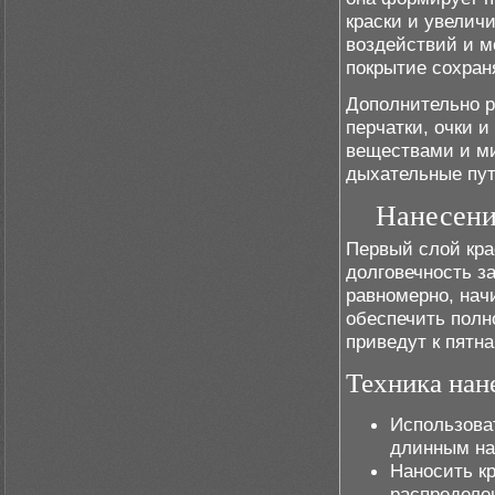
краски и увелич
воздействий и м
покрытие сохраня
Дополнительно р
перчатки, очки и
веществами и ми
дыхательные пут
Нанесени
Первый слой крас
долговечность з
равномерно, нач
обеспечить полн
приведут к пятн
Техника нан
Использоват
длинным на
Наносить к
распределен