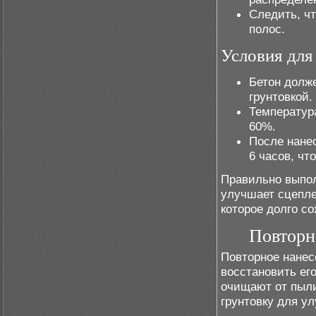
Следить, чт
полос.
Условия для
Бетон долж
грунтовкой.
Температура
60%.
После нанес
6 часов, чт
Правильно выпол
улучшает сцепле
которое долго со
Повторн
Повторное нанес
восстановить ег
очищают от пыли
грунтовку для у