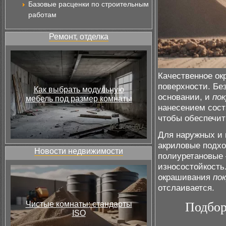
Базовые расценки по строительным
работам
Ремонт, отделка
Качественное ок
поверхности. Бе
Как выбрать модульную
основании, и
по
мебель под размер комнаты
нанесением сост
чтобы обеспечи
Для наружных и 
акриловые подхо
Новости недвижимости
полиуретановые 
износостойкость
окрашивания
по
отслаивается.
Чистые комнаты: стандарты
Подбор
ISO