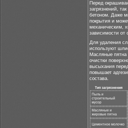
Перед окрашива
загрязнений, та
бетоном. Даже м
покрытия и може
механическим, 
зависимости от 
Для удаления сл
используют шли
Масляные пятна 
очистки поверхн
высыхания перед
повышает адгези
состава.
Тип загрязнения
Пыль и
строительный
мусор
Масляные и
жировые пятна
Цементное молочко