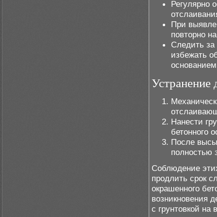
Регулярно о
отслаивания
При выявле
повторно на
Следить за
избежать о
основанием
Устранение 
Механическ
отслаивающ
Нанести гр
бетонного о
После высы
полностью 
Соблюдение этих
продлить срок с
окрашенного бет
возникновения д
с грунтовкой на 