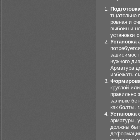
Подготовка
тщательно п
ровная и оч
выбоин и не
установки о
Установка
потребуетс
зависимост
нужного ди
Арматура д
избежать с
Формирова
круглой ил
правильно 
заливке бет
как болты,
Установка 
арматуры, 
должны быт
деформации