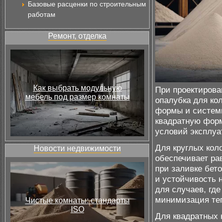
Базовые расценки по строительным
работам
Ремонт, отделка
Как выбрать модульную
При проектирова
мебель под размер комнаты
опалубка для ко
формы и системы
квадратную форм
условий эксплуа
Для круглых кол
Новости недвижимости
обеспечивает ра
при заливке бет
и устойчивость 
для случаев, где
минимизация те
Чистые комнаты: стандарты
ISO
Для квадратных 