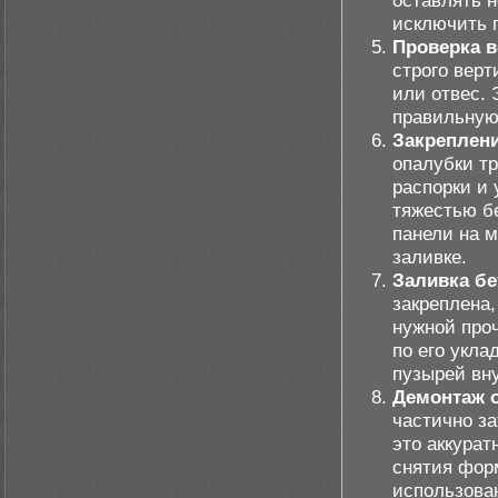
оставлять 
исключить 
Проверка в
строго верт
или отвес. 
правильную
Закреплени
опалубки т
распорки и 
тяжестью бе
панели на 
заливке.
Заливка бе
закреплена,
нужной про
по его укла
пузырей вн
Демонтаж 
частично за
это аккурат
снятия фор
использова