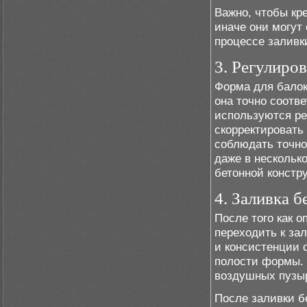
Важно, чтобы кр
иначе они могут
процессе заливк
3. Регулиро
Форма для балок
она точно соотв
используются ре
скорректировать
соблюдать точно
даже в нескольк
бетонной констр
4. Заливка б
После того как 
переходить к зал
и консистенции 
полости формы. 
воздушных пузыр
После заливки б