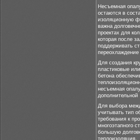
Несъемная опалу
остаются в сост
изоляционную фу
важна долговечн
проектах для ко
которая после за
поддерживать ст
переохлаждение 
Для создания кр
пластиковые или
бетона обеспечи
теплоизоляционн
несъемная опалу
дополнительной 
Для выбора меж
учитывать тип о
требования к пр
многоэтапного с
большую долгове
теплоизоляция.