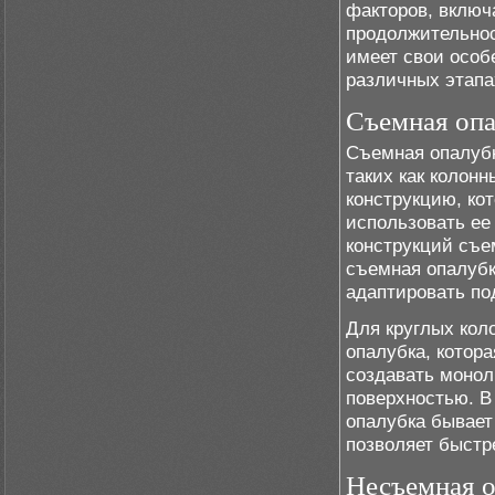
факторов, включ
продолжительнос
имеет свои особ
различных этапа
Съемная опа
Съемная опалубк
таких как колонн
конструкцию, ко
использовать ее
конструкций съе
съемная опалубк
адаптировать по
Для круглых кол
опалубка, котор
создавать монол
поверхностью. В
опалубка бывает
позволяет быстр
Несъемная о