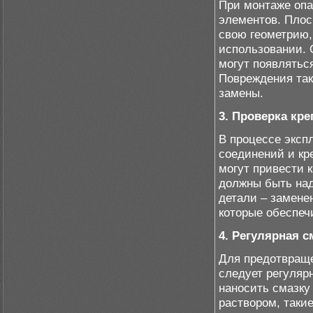
При монтаже оп
элементов. Плос
свою геометрию
использовании. 
могут появлятьс
Повреждения так
замены.
3. Проверка кр
В процессе эксп
соединений и кр
могут привести 
должны быть над
детали – замене
которые обеспеч
4. Регулярная с
Для предотвраще
следует регуляр
наносить смазку 
раствором, такие