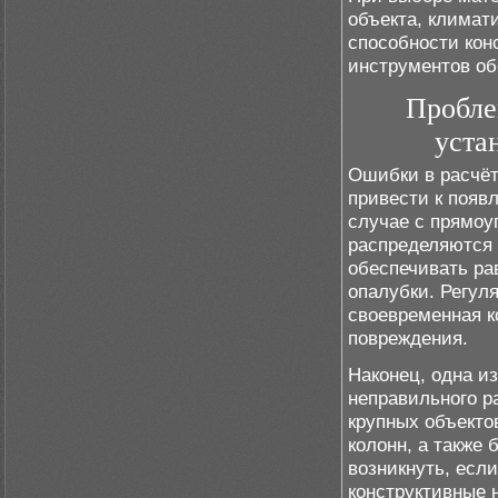
объекта, климат
способности кон
инструментов об
Пробле
уста
Ошибки в расчёт
привести к появ
случае с прямоу
распределяются 
обеспечивать ра
опалубки. Регул
своевременная к
повреждения.
Наконец, одна и
неправильного р
крупных объекто
колонн, а также
возникнуть, есл
конструктивные 