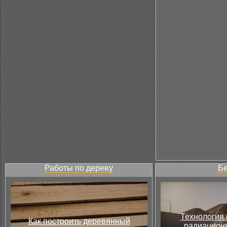
Работы по дереву
Бе
Технология 
Как построить деревянный
радиацион