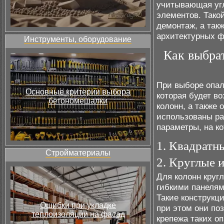
учитывающая уг
элементов. Тако
демонтаж, а так
архитектурных ф
Инструменты, оборудование
Как выбра
При выборе опал
Основные критерии выбора
которая будет в
бетономешалки
колонн, а также 
использованы ра
параметры, на к
1. Квадратн
Стройматериалы
2. Круглые 
Для колонн круг
гибкими панелям
Такие конструкц
Ошибки при укладке
при этом они по
теплоизоляции на фасад
крепежа таких о