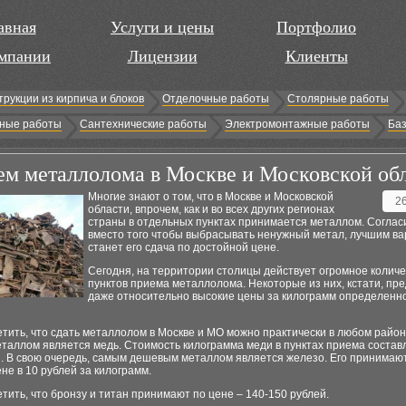
авная
Услуги и цены
Портфолио
мпании
Лицензии
Клиенты
трукции из кирпича и блоков
Отделочные работы
Столярные работы
ные работы
Сантехнические работы
Электромонтажные работы
Баз
м металлолома в Москве и Московской об
Многие знают о том, что в Москве и Московской
2
области, впрочем, как и во всех других регионах
страны в отдельных пунктах принимается металлом. Согласи
вместо того чтобы выбрасывать ненужный метал, лучшим в
станет его сдача по достойной цене.
Сегодня, на территории столицы действует огромное количе
пунктов приема металлолома. Некоторые из них, кстати, пр
даже относительно высокие цены за килограмм определенн
тить, что сдать металлолом в Москве и МО можно практически в любом райо
таллом является медь. Стоимость килограмма меди в пунктах приема состав
й. В свою очередь, самым дешевым металлом является железо. Его принимаю
не в 10 рублей за килограмм.
тить, что бронзу и титан принимают по цене – 140-150 рублей.