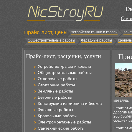
Гл
О ко
Прайс-лист, цены
Устройство крыши и кровли
Конс
Общестроительные работы
Фасадные работы
Кровель
Прайс-лист, расценки, услуги
Прие
Устройство крыши и кровли
Общестроительные работы
Отделочные работы
Столярные работы
Земляные работы
Бетонные работы
металла.
Конструкции из кирпича и блоков
Стоит отме
Фасадные работы
дорогим ме
Кровельные работы
200 рубле
средней це
Электромонтажные работы
Сантехнические работы
Стоит отме