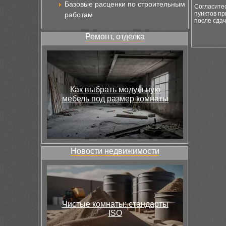
Базовые расценки по строительным
Согласитес
пунктов пр
работам
после сдач
Ремонт, отделка
Как выбрать модульную
мебель под размер комнаты
Новости недвижимости
Чистые комнаты: стандарты
ISO