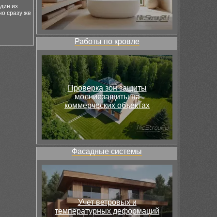
один из
но сразу же
Работы по кровле
Проверка зон защиты
молниезащиты на
коммерческих объектах
Фасадные системы
Учет ветровых и
температурных деформаций