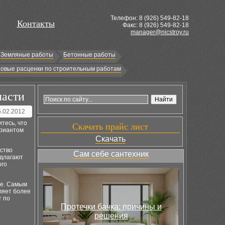
Телефон: 8 (
926
) 549-82-18
Контакты
Факс: 8 (926) 549-82-18
manager@nicstroy.ru
Земляные работы
Бетонные работы
овые расценки по строительным работам
ласти
6.02.2012
тесь, что
Скачать прайс лист
ариантом
Скачать
ство
Сам себе сантехник
едлагают
ого
не. Самым
ляет более
т по
Протечки бачка: причины и
решения