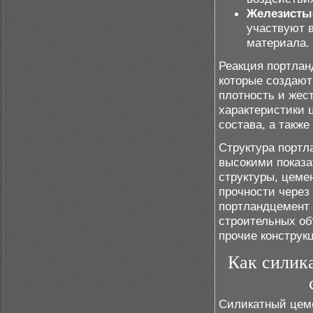
Железисты
участвуют 
материала.
Реакция портлан
которые создают
плотность и жес
характеристики 
состава, а также
Структура портл
высокими показа
структуры, цеме
прочности через 
портландцемент
строительных об
прочие конструк
Как силика
Силикатный цеме