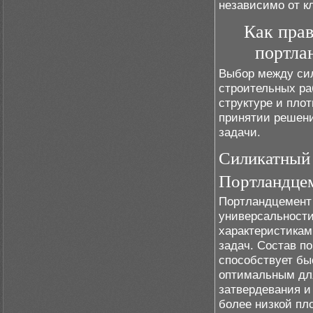
независимо от к
Как пра
портла
Выбор между сил
строительных ра
структуре и пло
принятии решени
задачи.
Силикатный 
Портландцем
Портландцемент 
универсальност
характеристика
задач. Состав п
способствует бы
оптимальным для
затвердевания и
более низкой пл