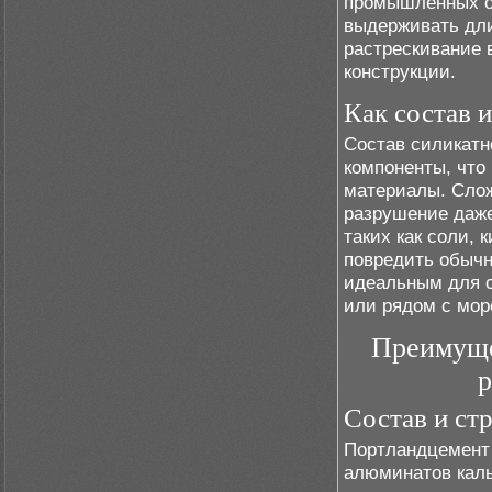
промышленных об
выдерживать дли
растрескивание 
конструкции.
Как состав 
Состав силикатн
компоненты, что
материалы. Слож
разрушение даже
таких как соли, 
повредить обычн
идеальным для с
или рядом с мор
Преимуще
р
Состав и ст
Портландцемент 
алюминатов каль