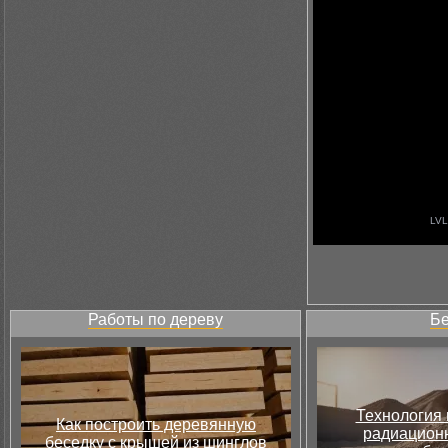
Работы по дереву
Бе
Технология 
Как построить деревянную
радиацион
беседку с крышей из шинглов