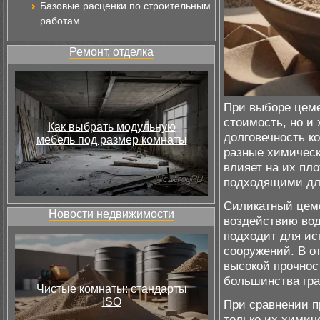
Базовые расценки по строительным
работам
Ремонт, отделка
При выборе цеме
стоимость, но и
Как выбрать модульную
долговечность к
мебель под размер комнаты
разные химическ
влияет на их пло
подходящими для
Силикатный цеме
Новости недвижимости
воздействию вод
подходит для ис
сооружений. В о
высокой прочнос
большинства гр
Чистые комнаты: стандарты
ISO
При сравнении п
только их химич