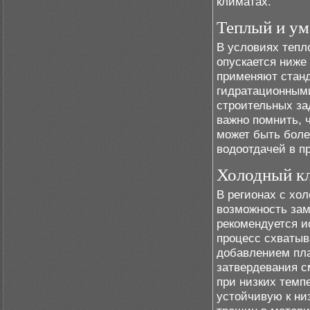
климатах.
Теплый и ум
В условиях тепло
опускается ниже
применяют стан
гидратационным
строительных за
важно помнить, 
может быть боле
водоотдачей в п
Холодный к
В регионах с хо
возможность зам
рекомендуется и
процесс схватыв
добавлением пла
затвердевания с
при низких темп
устойчивую к ни