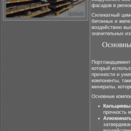
фасадов в регио
Силикатный цеме
бетонных и желе
воздействию выс
значительных из
Основны
Портландцемент 
который использ
прочности и уни
компоненты, так
минералы, котор
Основные компо
Кальциевы
прочность 
Алюминаты
затвердеван
воздействи