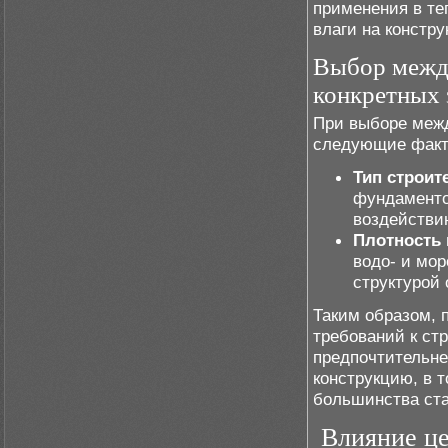
применения в те
влаги на констру
Выбор межд
конкретных 
При выборе меж
следующие факт
Тип строит
фундаменто
воздействи
Плотность 
водо- и мор
структурой
Таким образом, 
требований к ст
предпочтительне
конструкцию, в 
большинства ста
Влияние це