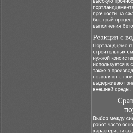
высокую прочнос
портландцемента
прочности на сжа
быстрый процесс
выполнения бето
Реакция с в
Портландцемент 
строительных см
нужной консисте
используется в 
также в произво
позволяют строи
выдерживают зна
внешней среды.
Срав
по
Выбор между си
работ часто осно
характеристиках,