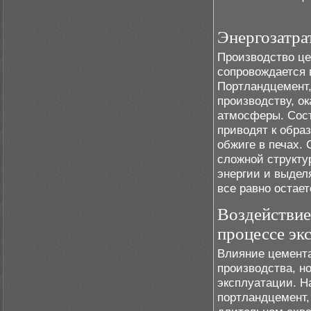
Энергозатра
Производство це
сопровождается 
Портландцемент,
производству, о
атмосферы. Соста
приводят к обра
обжиге в печах. 
сложной структу
энергии и выдел
все равно остае
Воздействие
процессе эк
Влияние цемента 
производства, н
эксплуатации. Н
портландцемент,