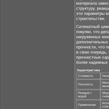
материала завис
структуру, реакц
эти параметры в
строительстве.
Силикатный цеме
покупки, что де
нагруженных кон
дополнительных
прочности, что 
в свою очередь, 
прочностные хар
более надежных 
Характеристика
Стоимость
Низк
Мене
Плотность
мине
Реакция с
Медл
водой
сниж
Испо
Применение
отве