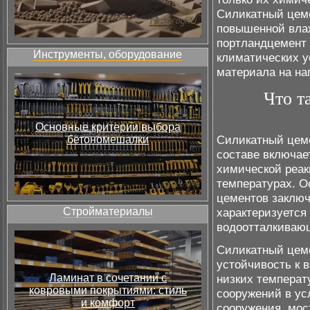
Силикатный цеме
повышенной влаж
портландцемент 
Инструменты, оборудование
климатических у
материала на наг
Что т
Основные критерии выбора
Силикатный цеме
бетономешалки
составе включае
химической реак
температурах. О
цементов заключа
Стройматериалы
характеризуется
водоотталкиваю
Силикатный цеме
устойчивость к 
Ламинат в сочетании с
низких температ
ковровыми покрытиями: стиль
сооружений в ус
и комфорт
сооружения, мос