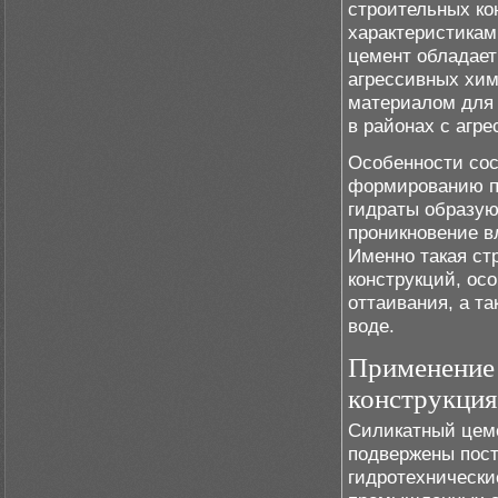
строительных ко
характеристикам
цемент обладает
агрессивных хим
материалом для 
в районах с агр
Особенности сос
формированию пл
гидраты образую
проникновение в
Именно такая ст
конструкций, ос
оттаивания, а т
воде.
Применение 
конструкци
Силикатный цеме
подвержены пост
гидротехнически